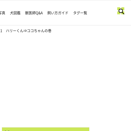
写真
犬図鑑
獣医師Q&A
飼い方ガイド
タグ一覧
.1 ハリーくん⇒ココちゃんの巻