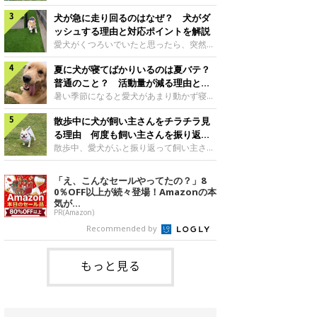
さんもいるかもしれません。今回は、犬が
らない、歩かなくなる』『暑い季節は散歩
クーンと鳴く理由や鼻鳴らしの背景、見極
犬が急に走り回るのはなぜ？ 犬がダ
の気配を察すると涼しい部屋から出ようと
め方と対応のポイントなどについて、いぬ
しない』など散歩に行きたがらないコもい
ッシュする理由と対応ポイントを解説
のきもち獣医師相談室の原 駿太朗先生に
るようです。愛犬の運動をさせてあげたい
愛犬がくつろいでいたと思ったら、突然部
伺いました。クーンと鳴くのはどんな気持
のに、散歩に行きたがらない。このような
屋の中を走り回り始める――そんな様子に
ち？いぬのきもち投稿写真ギャラリー犬が
場合はどう対応すればよいのでしょうか？
夏に犬が寝てばかりいるのは夏バテ？
驚いたことはありませんか？ 急な動きに
クーンと小さく鳴くときは、何らかの感情
「愛犬が夏に散歩に行きたがらない場合の
「何が起きているの？」と戸惑う飼い主さ
普通のこと？ 活動量が減る理由と対
を伝えようとしている場合があると考えら
対応」について、いぬのきもち獣医師相談
んも多いでしょう。落ち着いていたはずな
策とは
暑い季節になると愛犬があまり動かず寝て
れています。大
室の白山さとこ先生に聞きました。Q.夏に
のに、急にスイッチが入ったように見える
ばかりだと感じる飼い主さんはいません
犬の散歩に行くときの注意点は？ いぬの
と不安になることもあります。今回は、犬
散歩中に犬が飼い主さんをチラチラ見
か？その様子に、愛犬が夏バテで疲れてい
きもち投稿写真ギャラリーーー夏に愛犬と
が急に走り回る理由や見極め方などについ
るのか、元気がないのかなど不安に感じる
る理由 何度も飼い主さんを振り返る
散歩に行くときは、どのようなことに注意
て、いぬのきもち獣医師相談室の岡本りさ
方もいるのではないかと思います。 で
のはなぜ？
散歩中、愛犬がふと振り返って飼い主さん
をするとよい
先生に伺いました。犬が急に走り回るのは
は、犬が寝てばかりいるときに対処が必要
の様子を確認する…そんな場面に心当たり
よくある行動？いぬのきもち投稿写真ギャ
かを見極める方法はあるのでしょうか？
はありませんか？ 何度もチラチラ見られ
「え、こんなセールやってたの？」8
ラリー犬が突然走り回る行動は、必ずしも
「犬の活動量が夏に減る理由と対策」につ
ると、「何か気になることがあるの？」
0％OFF以上が続々登場！Amazonの本
珍しいものではないと考えられています。
いて、いぬのきもち獣医師相談室の山口み
「ちゃんと歩けているかな」と不安になる
気が...
体にたまったエ
き先生に話を聞きました。Q. 夏に犬の活
ことがあるかもしれません。愛犬が歩きな
PR(Amazon)
動量が減る理由は？ いぬのきもち投稿写
がら飼い主さんを振り返るしぐさには、ど
Recommended by
真ギャラリーーー夏に愛犬の活動量が減る
んな気持ちが隠れているのでしょうか。今
と感じる飼い主さんもいるようです。理由
回は、犬が散歩中に飼い主さんを確認する
としてどのようなこ
理由や注意すべきサインの見極めかた、対
もっと見る
応のポイントなどについて、いぬのきもち
獣医師相談室の原 駿太朗先生に伺いまし
た。振り返るのは「確認」や「安心」のサ
イン？いぬのきも