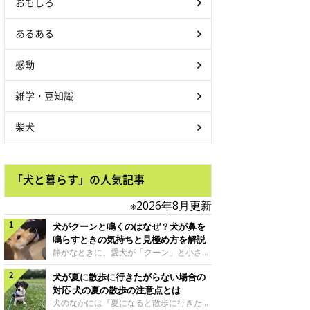
おもしろ
あるある
感動
雑学・豆知識
柴犬
「犬と暮らす」の人気記事
※2026年8月更新
犬がクーンと鳴くのはなぜ？犬が鼻を
鳴らすときの気持ちと見極め方を解説
静かなときに、愛犬が「クーン」と小さく
鳴いたり、鼻を鳴らすような音を出したり
犬が夏に散歩に行きたがらない場合の
することはありませんか？ 大きく吠える
わけではない分、「不安なの？それとも何
対応 犬の夏の散歩の注意点とは
かお願いしているの？」と気になる飼い主
犬のなかには『夏になると散歩に行きたが