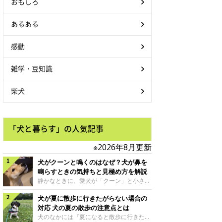
おもしろ
あるある
感動
雑学・豆知識
柴犬
「犬と暮らす」の人気記事
※2026年8月更新
犬がクーンと鳴くのはなぜ？犬が鼻を
鳴らすときの気持ちと見極め方を解説
静かなときに、愛犬が「クーン」と小さく
鳴いたり、鼻を鳴らすような音を出したり
犬が夏に散歩に行きたがらない場合の
することはありませんか？ 大きく吠える
わけではない分、「不安なの？それとも何
対応 犬の夏の散歩の注意点とは
かお願いしているの？」と気になる飼い主
犬のなかには『夏になると散歩に行きたが