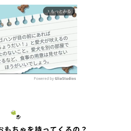
もっとみる
arrow_forward_ios
Powered by 
GliaStudios
M
u
t
e
おもちゃを持ってくるの？