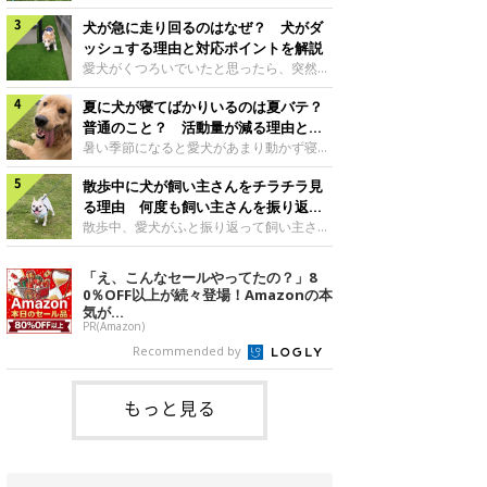
さんもいるかもしれません。今回は、犬が
らない、歩かなくなる』『暑い季節は散歩
クーンと鳴く理由や鼻鳴らしの背景、見極
犬が急に走り回るのはなぜ？ 犬がダ
の気配を察すると涼しい部屋から出ようと
め方と対応のポイントなどについて、いぬ
しない』など散歩に行きたがらないコもい
ッシュする理由と対応ポイントを解説
のきもち獣医師相談室の原 駿太朗先生に
るようです。愛犬の運動をさせてあげたい
愛犬がくつろいでいたと思ったら、突然部
伺いました。クーンと鳴くのはどんな気持
のに、散歩に行きたがらない。このような
屋の中を走り回り始める――そんな様子に
ち？いぬのきもち投稿写真ギャラリー犬が
場合はどう対応すればよいのでしょうか？
夏に犬が寝てばかりいるのは夏バテ？
驚いたことはありませんか？ 急な動きに
クーンと小さく鳴くときは、何らかの感情
「愛犬が夏に散歩に行きたがらない場合の
「何が起きているの？」と戸惑う飼い主さ
普通のこと？ 活動量が減る理由と対
を伝えようとしている場合があると考えら
対応」について、いぬのきもち獣医師相談
んも多いでしょう。落ち着いていたはずな
策とは
暑い季節になると愛犬があまり動かず寝て
れています。大
室の白山さとこ先生に聞きました。Q.夏に
のに、急にスイッチが入ったように見える
ばかりだと感じる飼い主さんはいません
犬の散歩に行くときの注意点は？ いぬの
と不安になることもあります。今回は、犬
散歩中に犬が飼い主さんをチラチラ見
か？その様子に、愛犬が夏バテで疲れてい
きもち投稿写真ギャラリーーー夏に愛犬と
が急に走り回る理由や見極め方などについ
るのか、元気がないのかなど不安に感じる
る理由 何度も飼い主さんを振り返る
散歩に行くときは、どのようなことに注意
て、いぬのきもち獣医師相談室の岡本りさ
方もいるのではないかと思います。 で
のはなぜ？
散歩中、愛犬がふと振り返って飼い主さん
をするとよい
先生に伺いました。犬が急に走り回るのは
は、犬が寝てばかりいるときに対処が必要
の様子を確認する…そんな場面に心当たり
よくある行動？いぬのきもち投稿写真ギャ
かを見極める方法はあるのでしょうか？
はありませんか？ 何度もチラチラ見られ
「え、こんなセールやってたの？」8
ラリー犬が突然走り回る行動は、必ずしも
「犬の活動量が夏に減る理由と対策」につ
ると、「何か気になることがあるの？」
0％OFF以上が続々登場！Amazonの本
珍しいものではないと考えられています。
いて、いぬのきもち獣医師相談室の山口み
「ちゃんと歩けているかな」と不安になる
気が...
体にたまったエ
き先生に話を聞きました。Q. 夏に犬の活
ことがあるかもしれません。愛犬が歩きな
PR(Amazon)
動量が減る理由は？ いぬのきもち投稿写
がら飼い主さんを振り返るしぐさには、ど
Recommended by
真ギャラリーーー夏に愛犬の活動量が減る
んな気持ちが隠れているのでしょうか。今
と感じる飼い主さんもいるようです。理由
回は、犬が散歩中に飼い主さんを確認する
としてどのようなこ
理由や注意すべきサインの見極めかた、対
もっと見る
応のポイントなどについて、いぬのきもち
獣医師相談室の原 駿太朗先生に伺いまし
た。振り返るのは「確認」や「安心」のサ
イン？いぬのきも