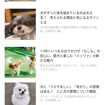
犬がずっと体を舐めているのは大丈
夫？ 考えられる理由と気になるサイン
とは
犬が体を舐め続ける理由や異常との見極め方を解
説。日常的な行動 …
＜PR＞いつものおでかけが「もしも」の
安心に。愛犬と楽しむ『メッツァ』の新
たな魅力
愛犬は大切な家族。だからこそ、「もしもの時も、
このコと安心し …
犬に「うらやましい」「あせり」の感情
はある？ 人と犬の感情について解説
犬にも、人と同じような気持ちはあるのでしょう
か。犬の感情には …