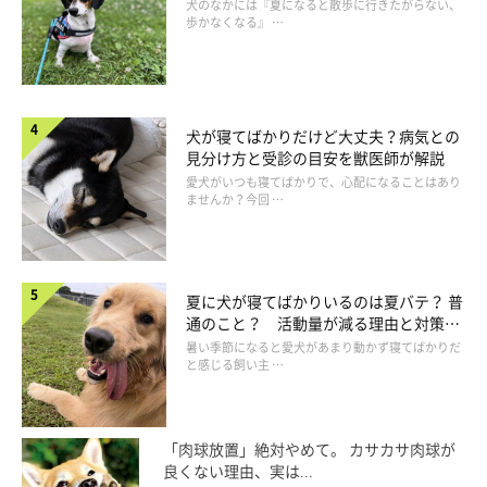
犬のなかには『夏になると散歩に行きたがらない、
歩かなくなる』 …
犬が寝てばかりだけど大丈夫？病気との
見分け方と受診の目安を獣医師が解説
愛犬がいつも寝てばかりで、心配になることはあり
ませんか？今回 …
夏に犬が寝てばかりいるのは夏バテ？ 普
通のこと？ 活動量が減る理由と対策と
は
暑い季節になると愛犬があまり動かず寝てばかりだ
と感じる飼い主 …
「肉球放置」絶対やめて。 カサカサ肉球が
良くない理由、実は...