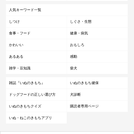
人気キーワード一覧
しつけ
しぐさ・生態
食事・フード
健康・病気
かわいい
おもしろ
あるある
感動
雑学・豆知識
柴犬
雑誌『いぬのきもち』
いぬのきもち健保
ドッグフードの正しい選び方
犬診断
いぬのきもちクイズ
購読者専用ページ
いぬ・ねこのきもちアプリ