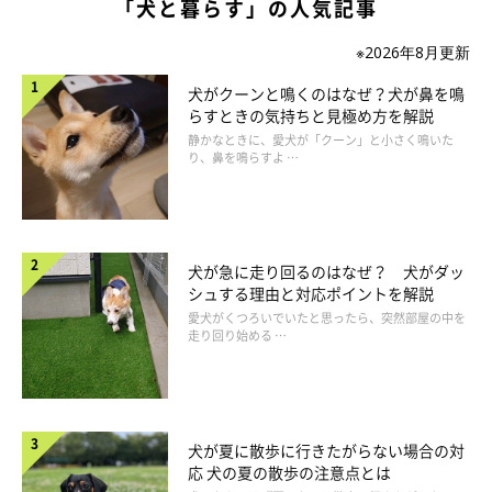
「犬と暮らす」の人気記事
※2026年8月更新
犬がクーンと鳴くのはなぜ？犬が鼻を鳴
らすときの気持ちと見極め方を解説
静かなときに、愛犬が「クーン」と小さく鳴いた
り、鼻を鳴らすよ …
犬が急に走り回るのはなぜ？ 犬がダッ
シュする理由と対応ポイントを解説
愛犬がくつろいでいたと思ったら、突然部屋の中を
走り回り始める …
犬が夏に散歩に行きたがらない場合の対
応 犬の夏の散歩の注意点とは