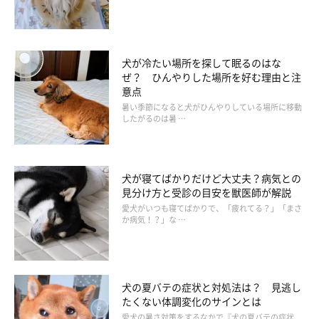
犬が冷たい場所を探して眠るのはな
ぜ？ ひんやりした場所を好む理由と注
意点
暑い季節になると犬がひんやりしている場所に移動
したがるのは暑 …
犬が寝てばかりだけど大丈夫？病気との
見分け方と受診の目安を獣医師が解説
愛犬がいつも寝てばかりで、「疲れてる？」「まさ
か病気！？」な …
犬の夏バテの症状と対処法は？ 見逃し
たくない体調変化のサインとは
愛犬の暑さ対策をするなかで『犬の夏バテの症状