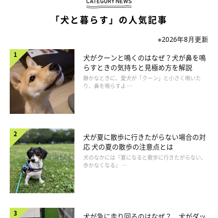
「犬と暮らす」の人気記事
※2026年8月更新
犬がクーンと鳴くのはなぜ？犬が鼻を鳴
らすときの気持ちと見極め方を解説
静かなときに、愛犬が「クーン」と小さく鳴いた
り、鼻を鳴らすよ …
犬が夏に散歩に行きたがらない場合の対
応 犬の夏の散歩の注意点とは
犬のなかには『夏になると散歩に行きたがらない、
歩かなくなる』 …
犬が急に走り回るのはなぜ？ 犬がダッ