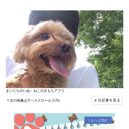
まいにちのいぬ・ねこのきもちアプリ
元記事を見る
▼
次の画像は下へスクロール (1/5)
▶
もっと読む
arrow_forward_ios