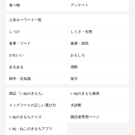
食べ物
アンケート
人気キーワード一覧
しつけ
しぐさ・生態
食事・フード
健康・病気
かわいい
おもしろ
あるある
感動
雑学・豆知識
柴犬
雑誌『いぬのきもち』
いぬのきもち健保
ドッグフードの正しい選び方
犬診断
いぬのきもちクイズ
購読者専用ページ
いぬ・ねこのきもちアプリ