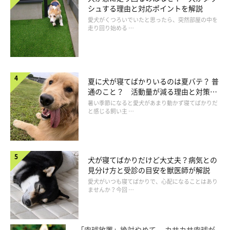
シュする理由と対応ポイントを解説
愛犬がくつろいでいたと思ったら、突然部屋の中を
走り回り始める …
夏に犬が寝てばかりいるのは夏バテ？ 普
通のこと？ 活動量が減る理由と対策と
は
暑い季節になると愛犬があまり動かず寝てばかりだ
と感じる飼い主 …
犬が寝てばかりだけど大丈夫？病気との
見分け方と受診の目安を獣医師が解説
愛犬がいつも寝てばかりで、心配になることはあり
ませんか？今回 …
「肉球放置」絶対やめて。 カサカサ肉球が