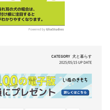
Powered by 
GliaStudios
M
u
t
CATEGORY 犬と暮らす
2025/05/15
UP DATE
e