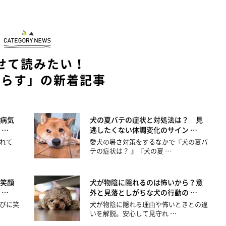
せて読みたい！
暮らす」の新着記事
病気
犬の夏バテの症状と対処法は？ 見
 …
逃したくない体調変化のサイン …
れて
愛犬の暑さ対策をするなかで『犬の夏バ
テの症状は？ 』『犬の夏 …
笑顔
犬が物陰に隠れるのは怖いから？意
 …
外と見落としがちな犬の行動の …
びに笑
犬が物陰に隠れる理由や怖いときとの違
いを解説。安心して見守れ …