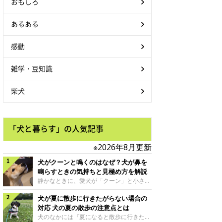
おもしろ
あるある
感動
雑学・豆知識
柴犬
「犬と暮らす」の人気記事
※2026年8月更新
犬がクーンと鳴くのはなぜ？犬が鼻を
鳴らすときの気持ちと見極め方を解説
静かなときに、愛犬が「クーン」と小さく
鳴いたり、鼻を鳴らすような音を出したり
犬が夏に散歩に行きたがらない場合の
することはありませんか？ 大きく吠える
わけではない分、「不安なの？それとも何
対応 犬の夏の散歩の注意点とは
かお願いしているの？」と気になる飼い主
犬のなかには『夏になると散歩に行きたが