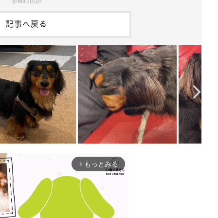
＠miraizun
記事へ戻る
もっとみる
arrow_forward_ios