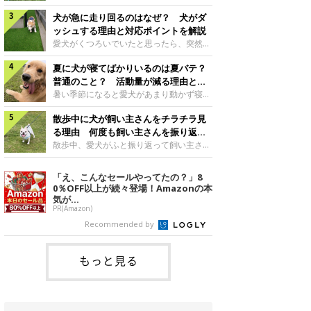
さんもいるかもしれません。今回は、犬が
らない、歩かなくなる』『暑い季節は散歩
クーンと鳴く理由や鼻鳴らしの背景、見極
犬が急に走り回るのはなぜ？ 犬がダ
の気配を察すると涼しい部屋から出ようと
め方と対応のポイントなどについて、いぬ
しない』など散歩に行きたがらないコもい
ッシュする理由と対応ポイントを解説
のきもち獣医師相談室の原 駿太朗先生に
るようです。愛犬の運動をさせてあげたい
愛犬がくつろいでいたと思ったら、突然部
伺いました。クーンと鳴くのはどんな気持
のに、散歩に行きたがらない。このような
屋の中を走り回り始める――そんな様子に
ち？いぬのきもち投稿写真ギャラリー犬が
場合はどう対応すればよいのでしょうか？
夏に犬が寝てばかりいるのは夏バテ？
驚いたことはありませんか？ 急な動きに
クーンと小さく鳴くときは、何らかの感情
「愛犬が夏に散歩に行きたがらない場合の
「何が起きているの？」と戸惑う飼い主さ
普通のこと？ 活動量が減る理由と対
を伝えようとしている場合があると考えら
対応」について、いぬのきもち獣医師相談
んも多いでしょう。落ち着いていたはずな
策とは
暑い季節になると愛犬があまり動かず寝て
れています。大
室の白山さとこ先生に聞きました。Q.夏に
のに、急にスイッチが入ったように見える
ばかりだと感じる飼い主さんはいません
犬の散歩に行くときの注意点は？ いぬの
と不安になることもあります。今回は、犬
散歩中に犬が飼い主さんをチラチラ見
か？その様子に、愛犬が夏バテで疲れてい
きもち投稿写真ギャラリーーー夏に愛犬と
が急に走り回る理由や見極め方などについ
るのか、元気がないのかなど不安に感じる
る理由 何度も飼い主さんを振り返る
散歩に行くときは、どのようなことに注意
て、いぬのきもち獣医師相談室の岡本りさ
方もいるのではないかと思います。 で
のはなぜ？
散歩中、愛犬がふと振り返って飼い主さん
をするとよい
先生に伺いました。犬が急に走り回るのは
は、犬が寝てばかりいるときに対処が必要
の様子を確認する…そんな場面に心当たり
よくある行動？いぬのきもち投稿写真ギャ
かを見極める方法はあるのでしょうか？
はありませんか？ 何度もチラチラ見られ
「え、こんなセールやってたの？」8
ラリー犬が突然走り回る行動は、必ずしも
「犬の活動量が夏に減る理由と対策」につ
ると、「何か気になることがあるの？」
0％OFF以上が続々登場！Amazonの本
珍しいものではないと考えられています。
いて、いぬのきもち獣医師相談室の山口み
「ちゃんと歩けているかな」と不安になる
気が...
体にたまったエ
き先生に話を聞きました。Q. 夏に犬の活
ことがあるかもしれません。愛犬が歩きな
PR(Amazon)
動量が減る理由は？ いぬのきもち投稿写
がら飼い主さんを振り返るしぐさには、ど
Recommended by
真ギャラリーーー夏に愛犬の活動量が減る
んな気持ちが隠れているのでしょうか。今
と感じる飼い主さんもいるようです。理由
回は、犬が散歩中に飼い主さんを確認する
としてどのようなこ
理由や注意すべきサインの見極めかた、対
もっと見る
応のポイントなどについて、いぬのきもち
獣医師相談室の原 駿太朗先生に伺いまし
た。振り返るのは「確認」や「安心」のサ
イン？いぬのきも