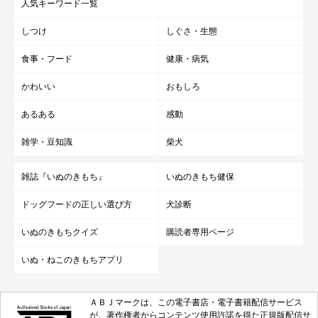
人気キーワード一覧
しつけ
しぐさ・生態
食事・フード
健康・病気
かわいい
おもしろ
あるある
感動
雑学・豆知識
柴犬
雑誌『いぬのきもち』
いぬのきもち健保
ドッグフードの正しい選び方
犬診断
いぬのきもちクイズ
購読者専用ページ
いぬ・ねこのきもちアプリ
ＡＢＪマークは、この電子書店・電子書籍配信サービス
が、著作権者からコンテンツ使用許諾を得た正規版配信サ