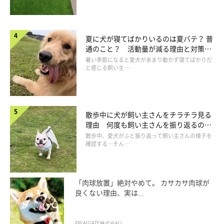
夏に犬が寝てばかりいるのは夏バテ？ 普
通のこと？ 活動量が減る理由と対策と
は
暑い季節になると愛犬があまり動かず寝てばかりだ
と感じる飼い主 …
散歩中に犬が飼い主さんをチラチラ見る
理由 何度も飼い主さんを振り返るのは
なぜ？
散歩中、愛犬がふと振り返って飼い主さんの様子を
確認する…そん …
「肉球放置」絶対やめて。 カサカサ肉球が
良くない理由、実は...
PR(AIGATE株式会社)