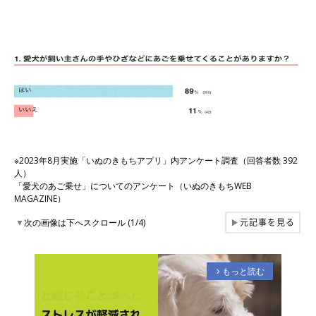
※2023年8月実施「いぬのきもちアプリ」内アンケート調査（回答者数 392
人）
「愛犬のあご乗せ」についてのアンケート（いぬのきもちWEB
MAGAZINE）
元記事を見る
▼
次の画像は下へスクロール (1/4)
▶
もっと読む
arrow_forward_ios