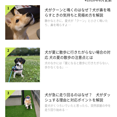
犬がクーンと鳴くのはなぜ？犬が鼻を鳴
らすときの気持ちと見極め方を解説
静かなときに、愛犬が「クーン」と小さく鳴いた
り、鼻を鳴らすよ …
犬が夏に散歩に行きたがらない場合の対
応 犬の夏の散歩の注意点とは
犬のなかには『夏になると散歩に行きたがらない、
歩かなくなる』 …
犬が急に走り回るのはなぜ？ 犬がダッ
シュする理由と対応ポイントを解説
愛犬がくつろいでいたと思ったら、突然部屋の中を
走り回り始める …