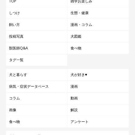
TOP
雑学お楽しみ
しつけ
生態・健康
飼い方
漫画・コラム
投稿写真
犬図鑑
獣医師Q&A
食べ物
タグ一覧
犬と暮らす
犬が好き♥
病気・症状データベース
漫画
コラム
動画
画像
解説
食べ物
アンケート