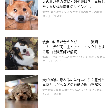
犬の夏バテの症状と対処法は？ 見逃し
たくない体調変化のサインとは
愛犬の暑さ対策をするなかで『犬の夏バテの症状
は？ 』『犬の夏 …
散歩中に目が合うたびニコニコ笑顔
に！ 犬が飼い主とアイコンタクトをす
る理由を獣医師が解説
散歩中、飼い主さんと目が合うたびに笑顔を見せる
オーストラリア …
犬が物陰に隠れるのは怖いから？意外と
見落としがちな犬の行動の理由を解説
犬が物陰に隠れる理由や怖いときとの違いを解説。
安心して見守れ …