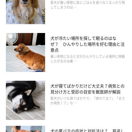
愛犬が暑い季節に急にごはんを食べなくなったり残
してしまうのは …
犬が冷たい場所を探して眠るのはな
ぜ？ ひんやりした場所を好む理由と注
意点
暑い季節になると犬がひんやりしている場所に移動
したがるのは暑 …
犬が寝てばかりだけど大丈夫？病気との
見分け方と受診の目安を獣医師が解説
愛犬がいつも寝てばかりで、「疲れてる？」「まさ
か病気！？」な …
犬の夏バテの症状と対処法は？ 見逃し