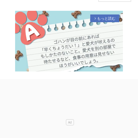
もっと読む
arrow_forward_ios
M
u
t
e