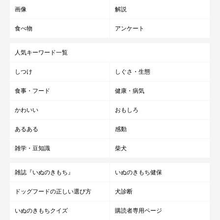
画像
解説
食べ物
アンケート
人気キーワード一覧
しつけ
しぐさ・生態
食事・フード
健康・病気
かわいい
おもしろ
あるある
感動
雑学・豆知識
柴犬
雑誌『いぬのきもち』
いぬのきもち健保
ドッグフードの正しい選び方
犬診断
いぬのきもちクイズ
購読者専用ページ