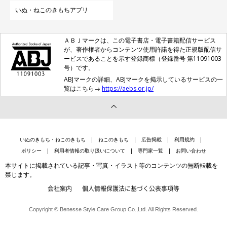
いぬ・ねこのきもちアプリ
ＡＢＪマークは、この電子書店・電子書籍配信サービス
が、著作権者からコンテンツ使用許諾を得た正規版配信サ
ービスであることを示す登録商標（登録番号 第11091003
号）です。
ABJマークの詳細、ABJマークを掲示しているサービスの一
覧はこちら→
https://aebs.or.jp/
いぬのきもち・ねこのきもち
ねこのきもち
広告掲載
利用規約
ポリシー
利用者情報の取り扱いについて
専門家一覧
お問い合わせ
本サイトに掲載されている記事・写真・イラスト等のコンテンツの無断転載を
禁じます。
会社案内
個人情報保護法に基づく公表事項等
Copyright © Benesse Style Care Group Co.,Ltd. All Rights Reserved.