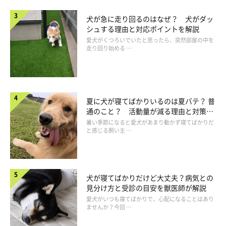
犬が急に走り回るのはなぜ？ 犬がダッ
シュする理由と対応ポイントを解説
愛犬がくつろいでいたと思ったら、突然部屋の中を
走り回り始める …
夏に犬が寝てばかりいるのは夏バテ？ 普
通のこと？ 活動量が減る理由と対策と
は
暑い季節になると愛犬があまり動かず寝てばかりだ
と感じる飼い主 …
犬が寝てばかりだけど大丈夫？病気との
見分け方と受診の目安を獣医師が解説
愛犬がいつも寝てばかりで、心配になることはあり
ませんか？今回 …