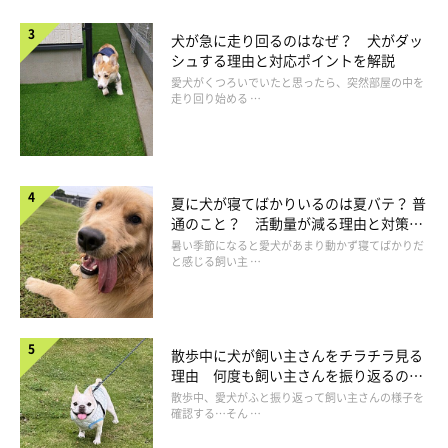
犬が急に走り回るのはなぜ？ 犬がダッ
シュする理由と対応ポイントを解説
愛犬がくつろいでいたと思ったら、突然部屋の中を
走り回り始める …
夏に犬が寝てばかりいるのは夏バテ？ 普
通のこと？ 活動量が減る理由と対策と
は
暑い季節になると愛犬があまり動かず寝てばかりだ
と感じる飼い主 …
散歩中に犬が飼い主さんをチラチラ見る
理由 何度も飼い主さんを振り返るのは
なぜ？
散歩中、愛犬がふと振り返って飼い主さんの様子を
確認する…そん …