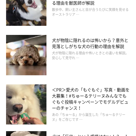
る理由を獣医師が解説
散歩中、飼い主さんと目が合うたびに笑顔を見せる
オーストラリア …
犬が物陰に隠れるのは怖いから？意外と
見落としがちな犬の行動の理由を解説
犬が物陰に隠れる理由や怖いときとの違いを解説。
安心して見守れ …
＜PR＞愛犬の「もぐもぐ」写真・動画を
大募集！#ちゅーるテリーヌみんなでも
ぐもぐ投稿キャンペーンでモデルデビュ
ーのチャンス！
あの「ちゅ～る」から誕生した「ちゅ～るテリー
ヌ」をご存じです …