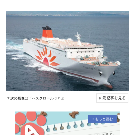
元記事を見る
▼
次の画像は下へスクロール (1/12)
▶
もっと読む
arrow_forward_ios