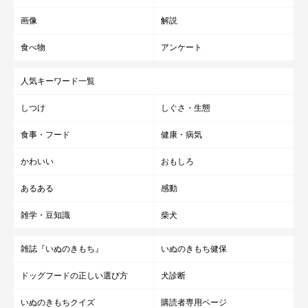
画像
解説
食べ物
アンケート
人気キーワード一覧
しつけ
しぐさ・生態
食事・フード
健康・病気
かわいい
おもしろ
あるある
感動
雑学・豆知識
柴犬
雑誌『いぬのきもち』
いぬのきもち健保
ドッグフードの正しい選び方
犬診断
いぬのきもちクイズ
購読者専用ページ