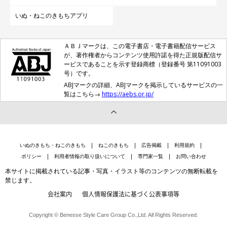
いぬ・ねこのきもちアプリ
ＡＢＪマークは、この電子書店・電子書籍配信サービス
が、著作権者からコンテンツ使用許諾を得た正規版配信サ
ービスであることを示す登録商標（登録番号 第11091003
号）です。
ABJマークの詳細、ABJマークを掲示しているサービスの一
覧はこちら→
https://aebs.or.jp/
いぬのきもち・ねこのきもち
ねこのきもち
広告掲載
利用規約
ポリシー
利用者情報の取り扱いについて
専門家一覧
お問い合わせ
本サイトに掲載されている記事・写真・イラスト等のコンテンツの無断転載を
禁じます。
会社案内
個人情報保護法に基づく公表事項等
Copyright © Benesse Style Care Group Co.,Ltd. All Rights Reserved.