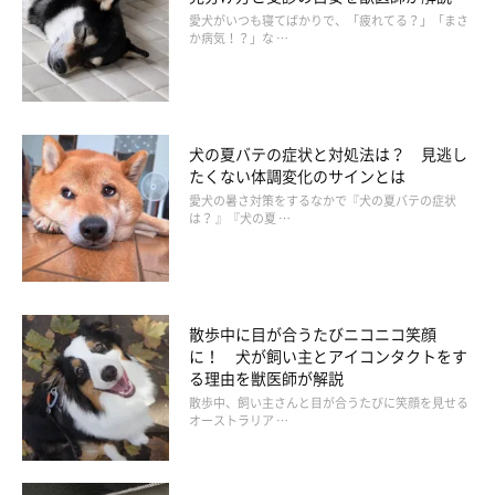
愛犬がいつも寝てばかりで、「疲れてる？」「まさ
か病気！？」な …
犬の夏バテの症状と対処法は？ 見逃し
たくない体調変化のサインとは
愛犬の暑さ対策をするなかで『犬の夏バテの症状
は？ 』『犬の夏 …
散歩中に目が合うたびニコニコ笑顔
に！ 犬が飼い主とアイコンタクトをす
る理由を獣医師が解説
散歩中、飼い主さんと目が合うたびに笑顔を見せる
オーストラリア …