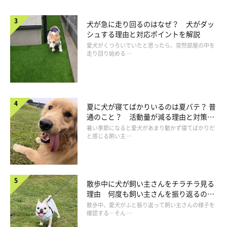
犬が急に走り回るのはなぜ？ 犬がダッ
シュする理由と対応ポイントを解説
愛犬がくつろいでいたと思ったら、突然部屋の中を
走り回り始める …
夏に犬が寝てばかりいるのは夏バテ？ 普
通のこと？ 活動量が減る理由と対策と
は
暑い季節になると愛犬があまり動かず寝てばかりだ
と感じる飼い主 …
散歩中に犬が飼い主さんをチラチラ見る
理由 何度も飼い主さんを振り返るのは
なぜ？
散歩中、愛犬がふと振り返って飼い主さんの様子を
確認する…そん …