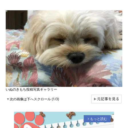
いぬのきもち投稿写真ギャラリー
元記事を見る
▼
次の画像は下へスクロール (1/3)
▶
もっと読む
arrow_forward_ios