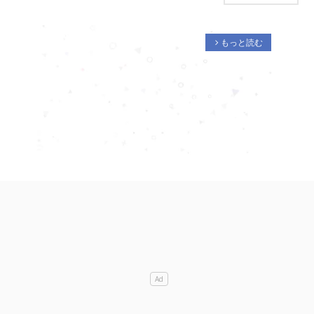
もっと読む
arrow_forward_ios
M
u
t
e