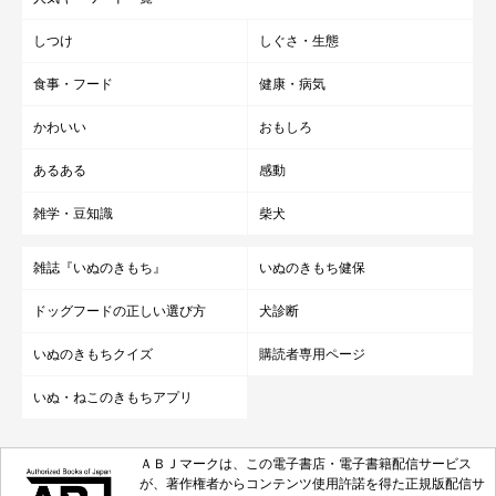
しつけ
しぐさ・生態
食事・フード
健康・病気
かわいい
おもしろ
あるある
感動
雑学・豆知識
柴犬
雑誌『いぬのきもち』
いぬのきもち健保
ドッグフードの正しい選び方
犬診断
いぬのきもちクイズ
購読者専用ページ
いぬ・ねこのきもちアプリ
ＡＢＪマークは、この電子書店・電子書籍配信サービス
が、著作権者からコンテンツ使用許諾を得た正規版配信サ