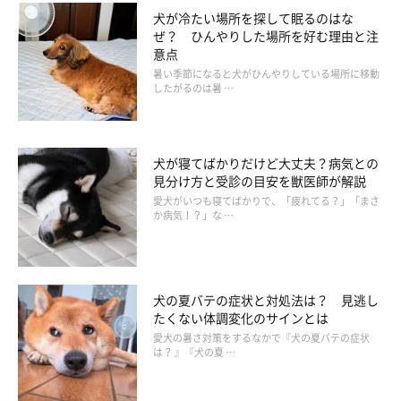
犬が冷たい場所を探して眠るのはな
ぜ？ ひんやりした場所を好む理由と注
意点
暑い季節になると犬がひんやりしている場所に移動
したがるのは暑 …
犬が寝てばかりだけど大丈夫？病気との
見分け方と受診の目安を獣医師が解説
愛犬がいつも寝てばかりで、「疲れてる？」「まさ
か病気！？」な …
犬の夏バテの症状と対処法は？ 見逃し
たくない体調変化のサインとは
愛犬の暑さ対策をするなかで『犬の夏バテの症状
は？ 』『犬の夏 …