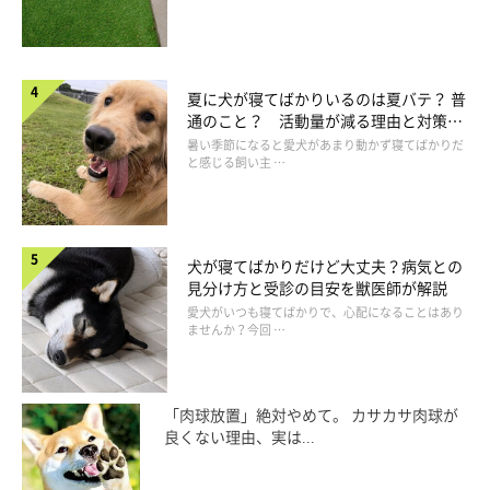
夏に犬が寝てばかりいるのは夏バテ？ 普
通のこと？ 活動量が減る理由と対策と
は
暑い季節になると愛犬があまり動かず寝てばかりだ
と感じる飼い主 …
犬が寝てばかりだけど大丈夫？病気との
見分け方と受診の目安を獣医師が解説
愛犬がいつも寝てばかりで、心配になることはあり
ませんか？今回 …
「肉球放置」絶対やめて。 カサカサ肉球が
良くない理由、実は...