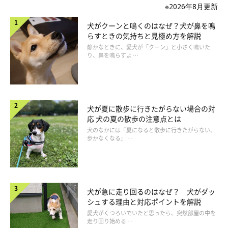
※2026年8月更新
犬がクーンと鳴くのはなぜ？犬が鼻を鳴
らすときの気持ちと見極め方を解説
静かなときに、愛犬が「クーン」と小さく鳴いた
り、鼻を鳴らすよ …
犬が夏に散歩に行きたがらない場合の対
応 犬の夏の散歩の注意点とは
犬のなかには『夏になると散歩に行きたがらない、
歩かなくなる』 …
犬が急に走り回るのはなぜ？ 犬がダッ
シュする理由と対応ポイントを解説
愛犬がくつろいでいたと思ったら、突然部屋の中を
走り回り始める …