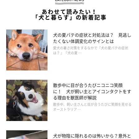
あわせて読みたい！
「犬と暮らす」の新着記事
犬の夏バテの症状と対処法は？ 見逃し
たくない体調変化のサインとは
愛犬の暑さ対策をするなかで『犬の夏バテの症状
は？ 』『犬の夏 …
散歩中に目が合うたびニコニコ笑顔
に！ 犬が飼い主とアイコンタクトをす
る理由を獣医師が解説
散歩中、飼い主さんと目が合うたびに笑顔を見せる
オーストラリア …
犬が物陰に隠れるのは怖いから？意外と