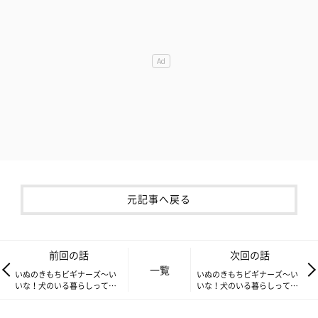
元記事へ戻る
前回の話
次回の話
一覧
いぬのきもちビギナーズ～い
いぬのきもちビギナーズ～い
いな！犬のいる暮らしって…
いな！犬のいる暮らしって…
Vol.9 犬に必要なお手入れっ
Vol.11 お留守番のポイント
て？
は？