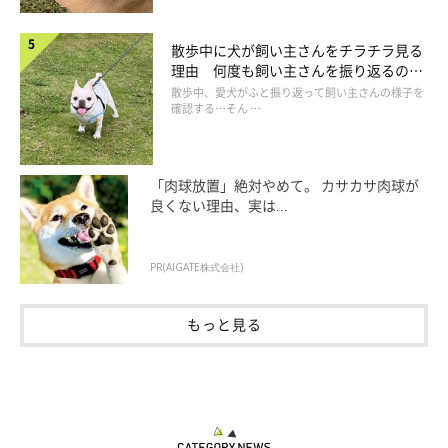
散歩中に犬が飼い主さんをチラチラ見る
理由 何度も飼い主さんを振り返るのは
なぜ？
散歩中、愛犬がふと振り返って飼い主さんの様子を
確認する…そん …
「肉球放置」絶対やめて。 カサカサ肉球が
良くない理由、実は...
PR(AIGATE株式会社)
もっと見る