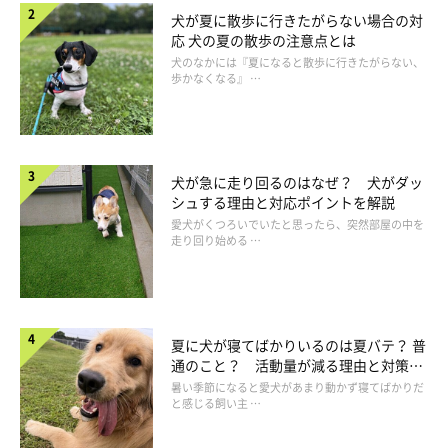
犬が夏に散歩に行きたがらない場合の対
応 犬の夏の散歩の注意点とは
犬のなかには『夏になると散歩に行きたがらない、
歩かなくなる』 …
犬が急に走り回るのはなぜ？ 犬がダッ
シュする理由と対応ポイントを解説
愛犬がくつろいでいたと思ったら、突然部屋の中を
走り回り始める …
夏に犬が寝てばかりいるのは夏バテ？ 普
通のこと？ 活動量が減る理由と対策と
は
暑い季節になると愛犬があまり動かず寝てばかりだ
と感じる飼い主 …