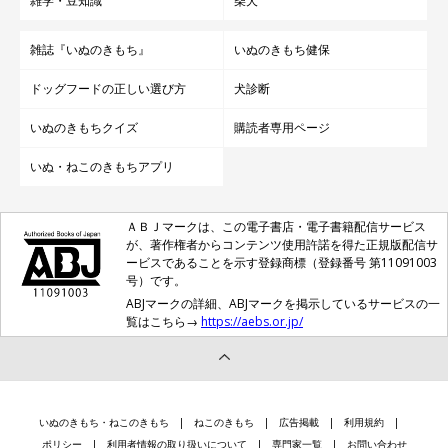
雑学・豆知識
柴犬
雑誌『いぬのきもち』
いぬのきもち健保
ドッグフードの正しい選び方
犬診断
いぬのきもちクイズ
購読者専用ページ
いぬ・ねこのきもちアプリ
ＡＢＪマークは、この電子書店・電子書籍配信サービス
が、著作権者からコンテンツ使用許諾を得た正規版配信サ
ービスであることを示す登録商標（登録番号 第11091003
号）です。
ABJマークの詳細、ABJマークを掲示しているサービスの一
覧はこちら→
https://aebs.or.jp/
いぬのきもち・ねこのきもち
ねこのきもち
広告掲載
利用規約
ポリシー
利用者情報の取り扱いについて
専門家一覧
お問い合わせ