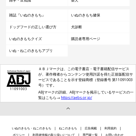
雑学・豆知識
柴犬
雑誌『いぬのきもち』
いぬのきもち健保
ドッグフードの正しい選び方
犬診断
いぬのきもちクイズ
購読者専用ページ
いぬ・ねこのきもちアプリ
ＡＢＪマークは、この電子書店・電子書籍配信サービス
が、著作権者からコンテンツ使用許諾を得た正規版配信サ
ービスであることを示す登録商標（登録番号 第11091003
号）です。
ABJマークの詳細、ABJマークを掲示しているサービスの一
覧はこちら→
https://aebs.or.jp/
いぬのきもち・ねこのきもち
ねこのきもち
広告掲載
利用規約
ポリシー
利用者情報の取り扱いについて
専門家一覧
お問い合わせ