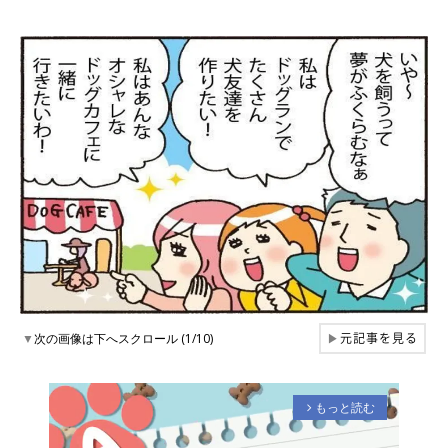
元記事を見る
▼
次の画像は下へスクロール (1/10)
▶
もっと読む
arrow_forward_ios