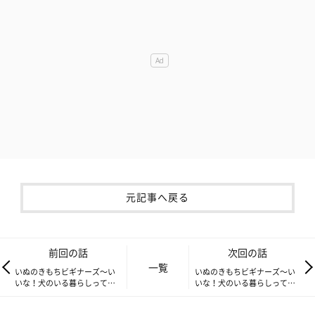
元記事へ戻る
前回の話
次回の話
一覧
いぬのきもちビギナーズ～い
いぬのきもちビギナーズ～い
いな！犬のいる暮らしって…
いな！犬のいる暮らしって…
Vol.9 犬に必要なお手入れっ
Vol.11 お留守番のポイント
て？
は？