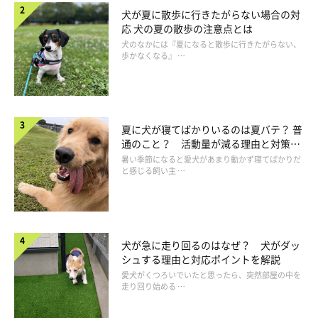
犬が夏に散歩に行きたがらない場合の対
応 犬の夏の散歩の注意点とは
犬のなかには『夏になると散歩に行きたがらない、
歩かなくなる』 …
夏に犬が寝てばかりいるのは夏バテ？ 普
通のこと？ 活動量が減る理由と対策と
は
暑い季節になると愛犬があまり動かず寝てばかりだ
と感じる飼い主 …
犬が急に走り回るのはなぜ？ 犬がダッ
シュする理由と対応ポイントを解説
愛犬がくつろいでいたと思ったら、突然部屋の中を
走り回り始める …