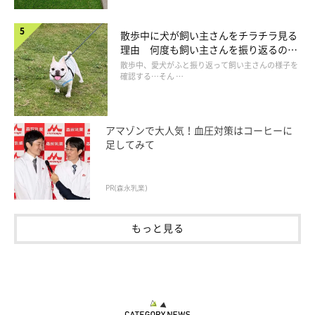
散歩中に犬が飼い主さんをチラチラ見る
理由 何度も飼い主さんを振り返るのは
なぜ？
散歩中、愛犬がふと振り返って飼い主さんの様子を
確認する…そん …
アマゾンで大人気！血圧対策はコーヒーに
足してみて
PR(森永乳業)
もっと見る