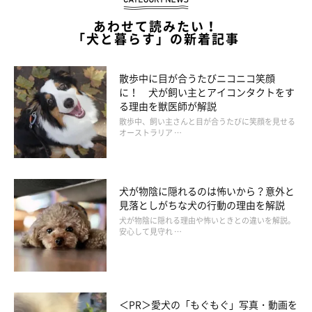
あわせて読みたい！
「犬と暮らす」の新着記事
散歩中に目が合うたびニコニコ笑顔
に！ 犬が飼い主とアイコンタクトをす
る理由を獣医師が解説
散歩中、飼い主さんと目が合うたびに笑顔を見せる
オーストラリア …
犬が物陰に隠れるのは怖いから？意外と
見落としがちな犬の行動の理由を解説
犬が物陰に隠れる理由や怖いときとの違いを解説。
安心して見守れ …
＜PR＞愛犬の「もぐもぐ」写真・動画を