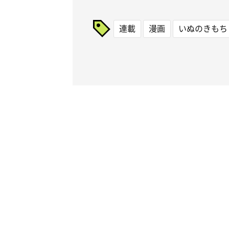
連載
漫画
いぬのきもち