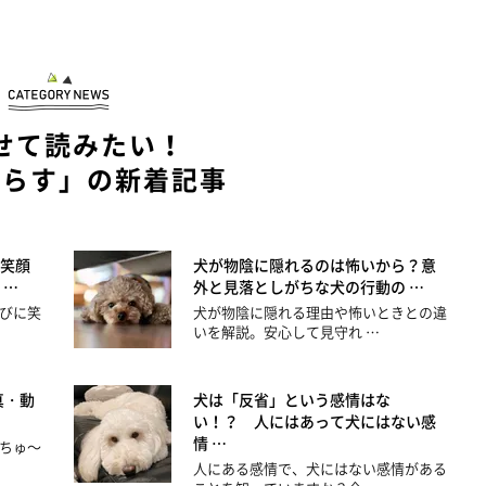
せて読みたい！
暮らす」の新着記事
笑顔
犬が物陰に隠れるのは怖いから？意
 …
外と見落としがちな犬の行動の …
びに笑
犬が物陰に隠れる理由や怖いときとの違
いを解説。安心して見守れ …
真・動
犬は「反省」という感情はな
い！？ 人にはあって犬にはない感
情 …
ちゅ～
人にある感情で、犬にはない感情がある