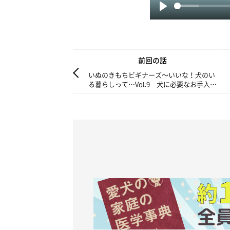
P
l
a
y
前回の話
いぬのきもちビギナーズ～いいな！犬のい
る暮らしって…Vol.9 犬に必要なお手入れ
って？