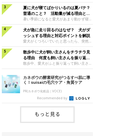
さんもいるかもしれません。今回は、犬が
らない、歩かなくなる』『暑い季節は散歩
クーンと鳴く理由や鼻鳴らしの背景、見極
夏に犬が寝てばかりいるのは夏バテ？
の気配を察すると涼しい部屋から出ようと
め方と対応のポイントなどについて、いぬ
しない』など散歩に行きたがらないコもい
普通のこと？ 活動量が減る理由と対
のきもち獣医師相談室の原 駿太朗先生に
るようです。愛犬の運動をさせてあげたい
策とは
暑い季節になると愛犬があまり動かず寝て
伺いました。クーンと鳴くのはどんな気持
のに、散歩に行きたがらない。このような
ばかりだと感じる飼い主さんはいません
ち？いぬのきもち投稿写真ギャラリー犬が
場合はどう対応すればよいのでしょうか？
犬が急に走り回るのはなぜ？ 犬がダ
か？その様子に、愛犬が夏バテで疲れてい
クーンと小さく鳴くときは、何らかの感情
「愛犬が夏に散歩に行きたがらない場合の
るのか、元気がないのかなど不安に感じる
ッシュする理由と対応ポイントを解説
を伝えようとしている場合があると考えら
対応」について、いぬのきもち獣医師相談
方もいるのではないかと思います。 で
愛犬がくつろいでいたと思ったら、突然部
れています。大
室の白山さとこ先生に聞きました。Q.夏に
は、犬が寝てばかりいるときに対処が必要
屋の中を走り回り始める――そんな様子に
犬の散歩に行くときの注意点は？ いぬの
かを見極める方法はあるのでしょうか？
散歩中に犬が飼い主さんをチラチラ見
驚いたことはありませんか？ 急な動きに
きもち投稿写真ギャラリーーー夏に愛犬と
「犬の活動量が夏に減る理由と対策」につ
「何が起きているの？」と戸惑う飼い主さ
る理由 何度も飼い主さんを振り返る
散歩に行くときは、どのようなことに注意
いて、いぬのきもち獣医師相談室の山口み
んも多いでしょう。落ち着いていたはずな
のはなぜ？
散歩中、愛犬がふと振り返って飼い主さん
をするとよい
き先生に話を聞きました。Q. 夏に犬の活
のに、急にスイッチが入ったように見える
の様子を確認する…そんな場面に心当たり
動量が減る理由は？ いぬのきもち投稿写
と不安になることもあります。今回は、犬
はありませんか？ 何度もチラチラ見られ
カネボウの酵素研究がつるすべ肌に導
真ギャラリーーー夏に愛犬の活動量が減る
が急に走り回る理由や見極め方などについ
ると、「何か気になることがあるの？」
く！suisaiの毛穴ケア・角質ケア
と感じる飼い主さんもいるようです。理由
て、いぬのきもち獣医師相談室の岡本りさ
「ちゃんと歩けているかな」と不安になる
としてどのようなこ
先生に伺いました。犬が急に走り回るのは
ことがあるかもしれません。愛犬が歩きな
PR(カネボウ化粧品｜VOCE)
よくある行動？いぬのきもち投稿写真ギャ
がら飼い主さんを振り返るしぐさには、ど
Recommended by
ラリー犬が突然走り回る行動は、必ずしも
んな気持ちが隠れているのでしょうか。今
珍しいものではないと考えられています。
回は、犬が散歩中に飼い主さんを確認する
体にたまったエ
理由や注意すべきサインの見極めかた、対
もっと見る
応のポイントなどについて、いぬのきもち
獣医師相談室の原 駿太朗先生に伺いまし
た。振り返るのは「確認」や「安心」のサ
イン？いぬのきも