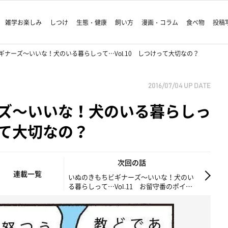
雑学お楽しみ
しつけ
生態・健康
飼い方
漫画・コラム
食べ物
投稿
ギナーズ～いいな！犬のいる暮らしって…Vol.10 しつけって大切なの？
2016/07/04
UP DATE
ズ～いいな！犬のいる暮らしっ
って大切なの？
次回の話
連載一覧
いぬのきもちビギナーズ～いいな！犬のい
る暮らしって…Vol.11 お留守番のポイン
トは？