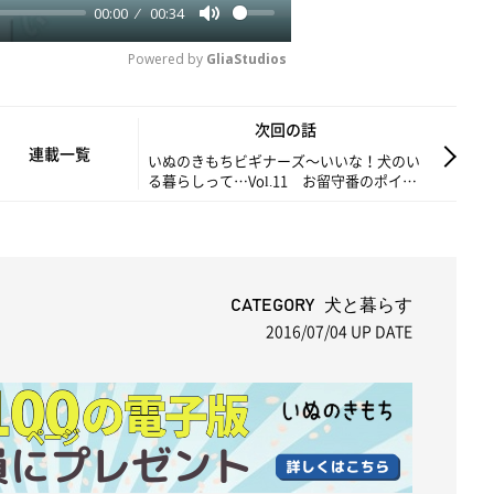
00:00
00:34
y
M
Powered by 
GliaStudios
u
t
e
次回の話
連載一覧
いぬのきもちビギナーズ～いいな！犬のい
る暮らしって…Vol.11 お留守番のポイン
トは？
CATEGORY 犬と暮らす
2016/07/04
UP DATE