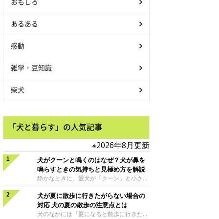
おもしろ
あるある
感動
雑学・豆知識
柴犬
「犬と暮らす」の人気記事
※2026年8月更新
犬がクーンと鳴くのはなぜ？犬が鼻を
鳴らすときの気持ちと見極め方を解説
静かなときに、愛犬が「クーン」と小さく
鳴いたり、鼻を鳴らすような音を出したり
犬が夏に散歩に行きたがらない場合の
することはありませんか？ 大きく吠える
わけではない分、「不安なの？それとも何
対応 犬の夏の散歩の注意点とは
かお願いしているの？」と気になる飼い主
犬のなかには『夏になると散歩に行きたが