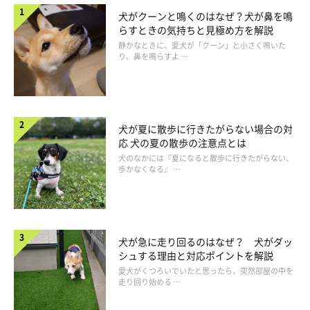
犬がクーンと鳴くのはなぜ？犬が鼻を鳴
らすときの気持ちと見極め方を解説
静かなときに、愛犬が「クーン」と小さく鳴いた
り、鼻を鳴らすよ …
犬が夏に散歩に行きたがらない場合の対
応 犬の夏の散歩の注意点とは
犬のなかには『夏になると散歩に行きたがらない、
歩かなくなる』 …
犬が急に走り回るのはなぜ？ 犬がダッ
シュする理由と対応ポイントを解説
愛犬がくつろいでいたと思ったら、突然部屋の中を
走り回り始める …