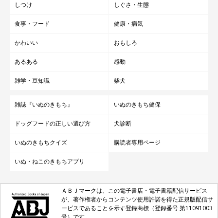
しつけ
しぐさ・生態
食事・フード
健康・病気
かわいい
おもしろ
あるある
感動
雑学・豆知識
柴犬
雑誌『いぬのきもち』
いぬのきもち健保
ドッグフードの正しい選び方
犬診断
いぬのきもちクイズ
購読者専用ページ
いぬ・ねこのきもちアプリ
ＡＢＪマークは、この電子書店・電子書籍配信サービス
が、著作権者からコンテンツ使用許諾を得た正規版配信サ
ービスであることを示す登録商標（登録番号 第11091003
号）です。