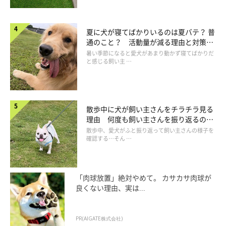
夏に犬が寝てばかりいるのは夏バテ？ 普
通のこと？ 活動量が減る理由と対策と
は
暑い季節になると愛犬があまり動かず寝てばかりだ
と感じる飼い主 …
散歩中に犬が飼い主さんをチラチラ見る
理由 何度も飼い主さんを振り返るのは
なぜ？
散歩中、愛犬がふと振り返って飼い主さんの様子を
確認する…そん …
「肉球放置」絶対やめて。 カサカサ肉球が
良くない理由、実は...
PR(AIGATE株式会社)