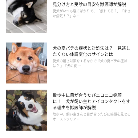
見分け方と受診の目安を獣医師が解説
愛犬がいつも寝てばかりで、「疲れてる？」「まさ
か病気！？」な …
犬の夏バテの症状と対処法は？ 見逃し
たくない体調変化のサインとは
愛犬の暑さ対策をするなかで『犬の夏バテの症状
は？ 』『犬の夏 …
散歩中に目が合うたびニコニコ笑顔
に！ 犬が飼い主とアイコンタクトをす
る理由を獣医師が解説
散歩中、飼い主さんと目が合うたびに笑顔を見せる
オーストラリア …