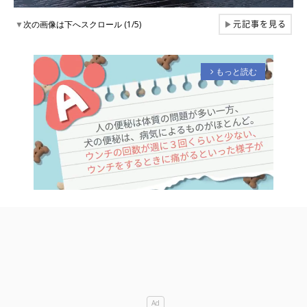
元記事を見る
▼
次の画像は下へスクロール (1/5)
▶
もっと読む
arrow_forward_ios
M
u
t
e