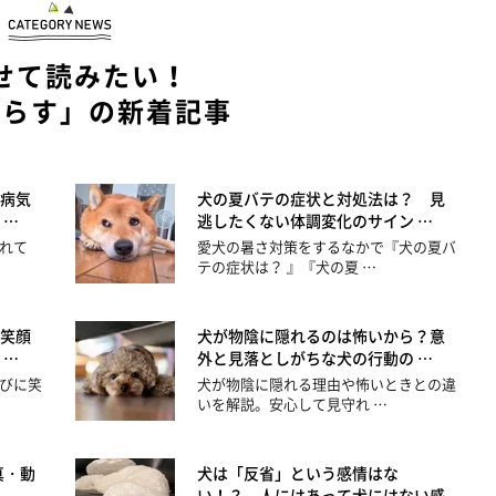
せて読みたい！
暮らす」の新着記事
病気
犬の夏バテの症状と対処法は？ 見
 …
逃したくない体調変化のサイン …
れて
愛犬の暑さ対策をするなかで『犬の夏バ
テの症状は？ 』『犬の夏 …
笑顔
犬が物陰に隠れるのは怖いから？意
 …
外と見落としがちな犬の行動の …
びに笑
犬が物陰に隠れる理由や怖いときとの違
いを解説。安心して見守れ …
真・動
犬は「反省」という感情はな
い！？ 人にはあって犬にはない感