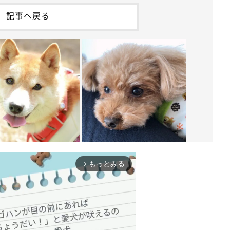
記事へ戻る
もっとみる
arrow_forward_ios