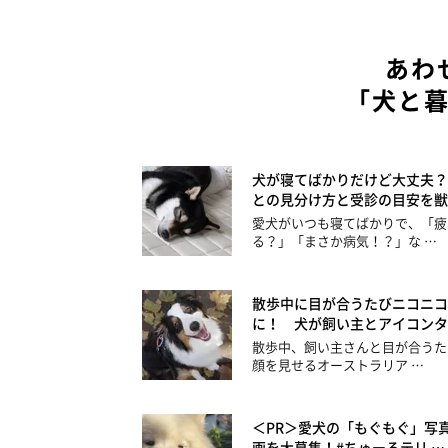
あわ
「犬と
犬が寝てばかりだけど大丈夫？
との見分け方と受診の目安を獣
愛犬がいつも寝てばかりで、「疲
る？」「まさか病気！？」な …
散歩中に目が合うたびニコニコ
に！ 犬が飼い主とアイコンタ
散歩中、飼い主さんと目が合うた
顔を見せるオーストラリア …
＜PR＞愛犬の「もぐもぐ」写
画を大募集！#ちゅーるテリ …