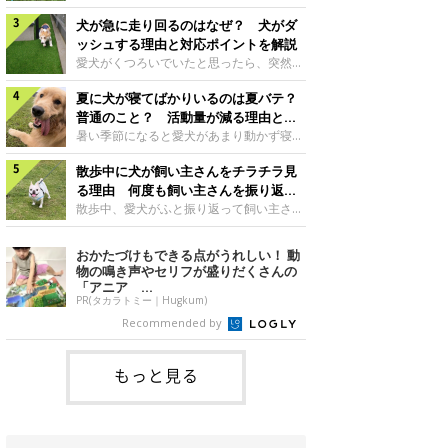
さんもいるかもしれません。今回は、犬が
らない、歩かなくなる』『暑い季節は散歩
クーンと鳴く理由や鼻鳴らしの背景、見極
犬が急に走り回るのはなぜ？ 犬がダ
の気配を察すると涼しい部屋から出ようと
め方と対応のポイントなどについて、いぬ
しない』など散歩に行きたがらないコもい
ッシュする理由と対応ポイントを解説
のきもち獣医師相談室の原 駿太朗先生に
るようです。愛犬の運動をさせてあげたい
愛犬がくつろいでいたと思ったら、突然部
伺いました。クーンと鳴くのはどんな気持
のに、散歩に行きたがらない。このような
屋の中を走り回り始める――そんな様子に
ち？いぬのきもち投稿写真ギャラリー犬が
場合はどう対応すればよいのでしょうか？
夏に犬が寝てばかりいるのは夏バテ？
驚いたことはありませんか？ 急な動きに
クーンと小さく鳴くときは、何らかの感情
「愛犬が夏に散歩に行きたがらない場合の
「何が起きているの？」と戸惑う飼い主さ
普通のこと？ 活動量が減る理由と対
を伝えようとしている場合があると考えら
対応」について、いぬのきもち獣医師相談
んも多いでしょう。落ち着いていたはずな
策とは
暑い季節になると愛犬があまり動かず寝て
れています。大
室の白山さとこ先生に聞きました。Q.夏に
のに、急にスイッチが入ったように見える
ばかりだと感じる飼い主さんはいません
犬の散歩に行くときの注意点は？ いぬの
と不安になることもあります。今回は、犬
散歩中に犬が飼い主さんをチラチラ見
か？その様子に、愛犬が夏バテで疲れてい
きもち投稿写真ギャラリーーー夏に愛犬と
が急に走り回る理由や見極め方などについ
るのか、元気がないのかなど不安に感じる
る理由 何度も飼い主さんを振り返る
散歩に行くときは、どのようなことに注意
て、いぬのきもち獣医師相談室の岡本りさ
方もいるのではないかと思います。 で
のはなぜ？
散歩中、愛犬がふと振り返って飼い主さん
をするとよい
先生に伺いました。犬が急に走り回るのは
は、犬が寝てばかりいるときに対処が必要
の様子を確認する…そんな場面に心当たり
よくある行動？いぬのきもち投稿写真ギャ
かを見極める方法はあるのでしょうか？
はありませんか？ 何度もチラチラ見られ
おかたづけもできる点がうれしい！ 動
ラリー犬が突然走り回る行動は、必ずしも
「犬の活動量が夏に減る理由と対策」につ
ると、「何か気になることがあるの？」
物の鳴き声やセリフが盛りだくさんの
珍しいものではないと考えられています。
いて、いぬのきもち獣医師相談室の山口み
「ちゃんと歩けているかな」と不安になる
「アニア ...
体にたまったエ
き先生に話を聞きました。Q. 夏に犬の活
ことがあるかもしれません。愛犬が歩きな
PR(タカラトミー｜Hugkum)
動量が減る理由は？ いぬのきもち投稿写
がら飼い主さんを振り返るしぐさには、ど
Recommended by
真ギャラリーーー夏に愛犬の活動量が減る
んな気持ちが隠れているのでしょうか。今
と感じる飼い主さんもいるようです。理由
回は、犬が散歩中に飼い主さんを確認する
としてどのようなこ
理由や注意すべきサインの見極めかた、対
もっと見る
応のポイントなどについて、いぬのきもち
獣医師相談室の原 駿太朗先生に伺いまし
た。振り返るのは「確認」や「安心」のサ
イン？いぬのきも