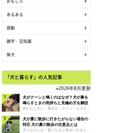
おもしろ
あるある
感動
雑学・豆知識
柴犬
「犬と暮らす」の人気記事
※2026年8月更新
犬がクーンと鳴くのはなぜ？犬が鼻を
鳴らすときの気持ちと見極め方を解説
静かなときに、愛犬が「クーン」と小さく
鳴いたり、鼻を鳴らすような音を出したり
犬が夏に散歩に行きたがらない場合の
することはありませんか？ 大きく吠える
わけではない分、「不安なの？それとも何
対応 犬の夏の散歩の注意点とは
かお願いしているの？」と気になる飼い主
犬のなかには『夏になると散歩に行きたが