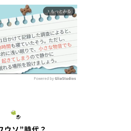
もっとみる
arrow_forward_ios
Powered by 
GliaStudios
M
u
t
e
ワウソ”時代？