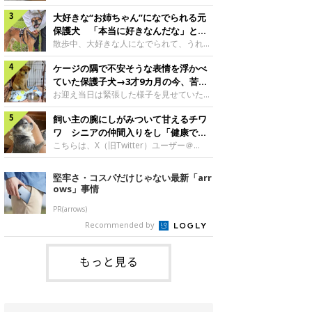
したのでしょうか。今回は、神楽ちゃんの
犬。あれから2カ月、表情や行動にさまざ
成長を飼い主さんと振り返ります！神楽ち
大好きな“お姉ちゃん”になでられる元
まな変化が見られるようになりました。遊
ゃんの成長について聞いた！お迎えから数
び疲れて眠る生後2カ月のなっちゃん遊び
保護犬 「本当に好きなんだな」と感
日後の神楽ちゃん（撮影時生後2カ月）＠
疲れた様子のなっちゃん。@Pkndg_紹介
じる表情にほっこり
散歩中、大好きな人になでられて、うれし
Kus1oKg2vsgdWS2――お迎え当初の神楽
するのは、X（旧Twitter）ユーザー
そうな表情を見せる元保護犬。甘えるよう
ちゃんの様子について教えてください。飼
@Pkndg_さんの愛犬・なっちゃん（取材
ケージの隅で不安そうな表情を浮かべ
な姿に、見ているこちらまでほっこりしま
い主さん： 「お迎え当日から“ヘソ天”で寝
時、生後4カ月／柴犬）。こちらの写真
す。大好きな“お姉ちゃん”に甘える小次郎
ていた保護子犬→3才9カ月の今、苦手
るようなコでし
は、なっちゃんが生後2カ月のころに撮影
くん妹さんになでてもらい、うれしそうな
を克服し頼もしいコに成長！
お迎え当日は緊張した様子を見せていた元
された一枚です。この日、なっちゃんは家
表情を見せる小次郎くん（2026年6月撮
野犬の保護子犬。あれから約3年半、苦手
族と一緒におもちゃで遊んでいました。た
影）。@mika_Jimmy紹介するのは、X（旧
飼い主の腕にしがみついて甘えるチワ
だったことを一つひとつ克服し、家族に寄
くさん遊んで疲れたのか、その後は眠り始
Twitter）ユーザー@mika_Jimmyさんの愛
り添う姿を見せています。お迎え当日、ケ
ワ シニアの仲間入りをし「健康で穏
めたそうです。眠るなっちゃん。
犬・小次郎くん（撮影時5才）。こちら
ージの隅で不安そうにお迎え当日のシルビ
やかな暮らしが続いてほしい」と願う
こちらは、X（旧Twitter）ユーザー＠
@Pkndg_
は、飼い主さんの妹さんと一緒に散歩をし
アちゃん。@nemonemotos今回紹介する
kotubusuke617さんが投稿した写真。写
たときに撮影したという一枚です。この
のは、X（旧Twitter）ユーザー
っているのは、愛犬でチワワのつぶしゃん
堅牢さ・コスパだけじゃない最新「arr
日、飼い主さんは実家から自宅へ帰る途
@nemonemotosさんの愛犬・シルビアち
（本名：こつぶちゃん）です。飼い主さん
ows」事情
中、妹さんと公園で待ち合わせ
ゃん（撮影当時、生後推定2カ月）。飼い
の腕にしがみつくつぶしゃん（撮影時6
主さんが「#最初に撮った一枚」として投
才）＠kotubusuke617撮影当時の状況に
PR(arrows)
稿した写真には、ケージの隅で不安そうな
ついて伺うと、飼い主さんはこう教えてく
Recommended by
表情を浮かべるシルビアちゃんの姿が写っ
れました。飼い主さん： 「ある休日のこ
ていました。こちらは、保護犬だったシル
とです。私がソファに座った途端にひざの
上にのってきたので、そのままなでながら
もっと見る
テレビを見ていたのですが、微動だにしな
いので気になって見てみると、腕にしがみ
つくような形で気持ちよさそうに