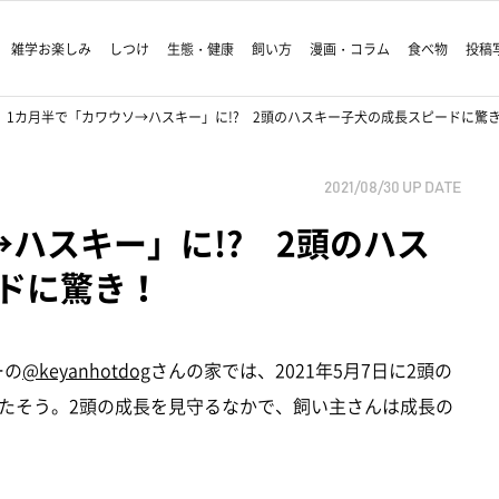
雑学お楽しみ
しつけ
生態・健康
飼い方
漫画・コラム
食べ物
投稿
1カ月半で「カワウソ→ハスキー」に!? 2頭のハスキー子犬の成長スピードに驚
2021/08/30
UP DATE
ハスキー」に!? 2頭のハス
ドに驚き！
ーの
@keyanhotdog
さんの家では、2021年5月7日に2頭の
たそう。2頭の成長を見守るなかで、飼い主さんは成長の