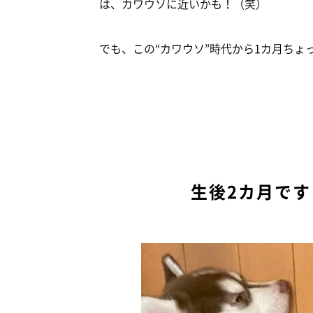
は、カワウソに近いかも！（笑）
でも、この“カワウソ”時代から1カ月ちょ
生後2カ月で