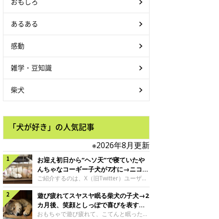
おもしろ
あるある
感動
雑学・豆知識
柴犬
「犬が好き」の人気記事
※2026年8月更新
お迎え初日から“ヘソ天”で寝ていたや
んちゃなコーギー子犬が7才に→ニコニ
コ“コーギースマイル”が魅力のコに成
ご紹介するのは、X（旧Twitter）ユーザー
＠Kus1oKg2vsgdWS2さんの愛犬でウェル
長！
遊び疲れてスヤスヤ眠る柴犬の子犬→2
シュ・コーギー・ペンブロークの神楽ちゃ
ん。今年の8月で7才になるという神楽ちゃ
カ月後、笑顔としっぽで喜びを表すコ
んですが、いったいどんな子犬時代を過ご
に成長！
おもちゃで遊び疲れて、こてんと眠った子