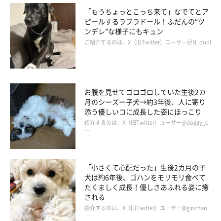
「もうちょっとこっち来て」なでてとア
ピールするラブラドール！ふだんの“ツ
ンデレ”な様子にもキュン
ご紹介するのは、X（旧Twitter）ユーザー＠N_oooi
…
お腹を見せてゴロゴロしていた生後2カ
月のシーズー子犬→約3年後、人に寄り
添う優しいコに成長した姿にほっこり
紹介するのは、X（旧Twitter）ユーザー@doggy_c
…
「小さくて心配だった」生後2カ月の子
犬は約6年後、ゴハンをモリモリ食べて
たくましく成長！優しさあふれる姿に癒
される
紹介するのは、X（旧Twitter）ユーザー@ginchan
…