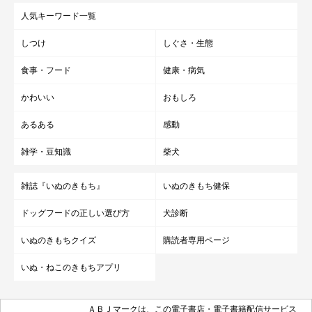
人気キーワード一覧
しつけ
しぐさ・生態
食事・フード
健康・病気
かわいい
おもしろ
あるある
感動
雑学・豆知識
柴犬
雑誌『いぬのきもち』
いぬのきもち健保
ドッグフードの正しい選び方
犬診断
いぬのきもちクイズ
購読者専用ページ
いぬ・ねこのきもちアプリ
ＡＢＪマークは、この電子書店・電子書籍配信サービス