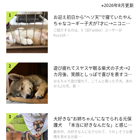
※2026年8月更新
お迎え初日から“ヘソ天”で寝ていたやん
ちゃなコーギー子犬が7才に→ニコニ
コ“コーギースマイル”が魅力のコに成
ご紹介するのは、X（旧Twitter）ユーザー＠
長！
Kus1oK …
遊び疲れてスヤスヤ眠る柴犬の子犬→2
カ月後、笑顔としっぽで喜びを表すコに
成長！
おもちゃで遊び疲れて、こてんと眠った子犬。あれ
から2カ月、表 …
大好きな“お姉ちゃん”になでられる元保
（写真左から）姉犬・ハッピーちゃん、クルミちゃん
護犬 「本当に好きなんだな」と感じる
@happy_fureburu
表情にほっこり
散歩中、大好きな人になでられて、うれしそうな表
情を見せる元保 …