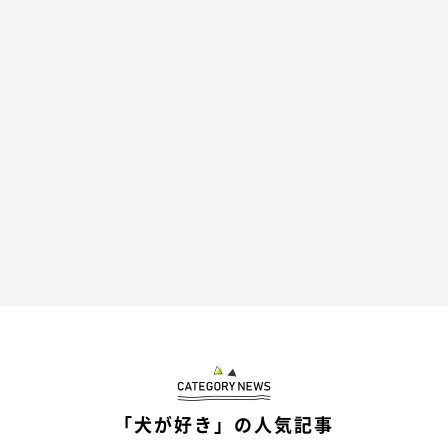
@happy_fureburu
そして、大きくなったクルミちゃんの姿がこちら！ 今年の11月
の誕生日でクルミちゃんは1才になるようで、現在もすくすくと
成長中のようです。
大きくなっても可愛いクルミちゃんに、キュンとしてしまいます
ね♪
「犬が好き」の人気記事