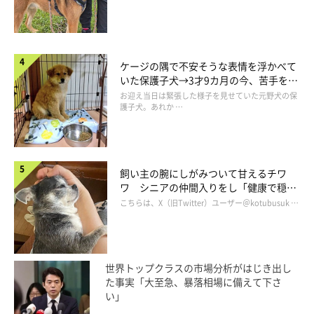
クルミちゃんの成長の様子は、ぜひ飼い主さんの
Twitter
や
Instagram
でチェックしてみてください！
ケージの隅で不安そうな表情を浮かべて
参照／Twitter
（@happy_fureburu）
いた保護子犬→3才9カ月の今、苦手を克
文／雨宮カイ
服し頼もしいコに成長！
お迎え当日は緊張した様子を見せていた元野犬の保
護子犬。あれか …
飼い主の腕にしがみついて甘えるチワ
ワ シニアの仲間入りをし「健康で穏や
かな暮らしが続いてほしい」と願う
こちらは、X（旧Twitter）ユーザー＠kotubusuk …
世界トップクラスの市場分析がはじき出し
た事実「大至急、暴落相場に備えて下さ
い」