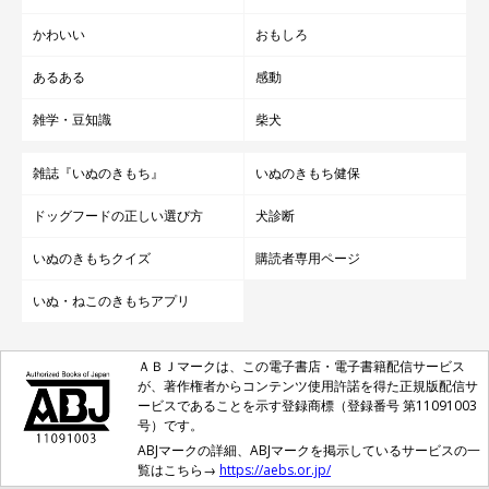
かわいい
おもしろ
あるある
感動
雑学・豆知識
柴犬
雑誌『いぬのきもち』
いぬのきもち健保
ドッグフードの正しい選び方
犬診断
いぬのきもちクイズ
購読者専用ページ
いぬ・ねこのきもちアプリ
ＡＢＪマークは、この電子書店・電子書籍配信サービス
が、著作権者からコンテンツ使用許諾を得た正規版配信サ
ービスであることを示す登録商標（登録番号 第11091003
号）です。
ABJマークの詳細、ABJマークを掲示しているサービスの一
覧はこちら→
https://aebs.or.jp/