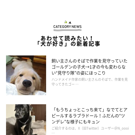
あわせて読みたい！
「犬が好き」の新着記事
飼い主さんのそばで作業を見守っていた
ゴールデンの子犬→1才の今も変わらな
い“見守り隊”の姿にほっこり
ハンドメイド作家の飼い主さんのそばで、作業を見
守ってきたゴー …
「もうちょっとこっち来て」なでてとア
ピールするラブラドール！ふだんの“ツ
ンデレ”な様子にもキュン
ご紹介するのは、X（旧Twitter）ユーザー＠N_oooi
…