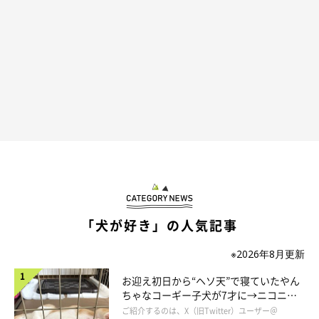
「犬が好き」の人気記事
※2026年8月更新
お迎え初日から“ヘソ天”で寝ていたやん
ちゃなコーギー子犬が7才に→ニコニ
コ“コーギースマイル”が魅力のコに成
ご紹介するのは、X（旧Twitter）ユーザー＠