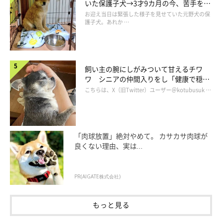
いた保護子犬→3才9カ月の今、苦手を克
服し頼もしいコに成長！
お迎え当日は緊張した様子を見せていた元野犬の保
護子犬。あれか …
飼い主の腕にしがみついて甘えるチワ
ワ シニアの仲間入りをし「健康で穏や
かな暮らしが続いてほしい」と願う
こちらは、X（旧Twitter）ユーザー＠kotubusuk …
「肉球放置」絶対やめて。 カサカサ肉球が
良くない理由、実は...
PR(AIGATE株式会社)
もっと見る