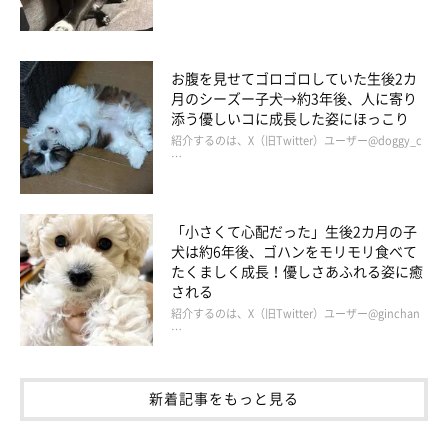
お腹を見せてゴロゴロしていた生後2カ
月のシーズー子犬→約3年後、人に寄り
添う優しいコに成長した姿にほっこり
紹介するのは、X（旧Twitter）ユーザー@doggy_c
…
「小さくて心配だった」生後2カ月の子
犬は約6年後、ゴハンをモリモリ食べて
たくましく成長！優しさあふれる姿に癒
される
紹介するのは、X（旧Twitter）ユーザー@ginchan
…
新着記事をもっと見る