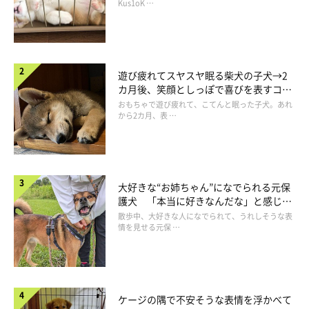
長！
Kus1oK …
遊び疲れてスヤスヤ眠る柴犬の子犬→2
カ月後、笑顔としっぽで喜びを表すコに
成長！
おもちゃで遊び疲れて、こてんと眠った子犬。あれ
から2カ月、表 …
大好きな“お姉ちゃん”になでられる元保
護犬 「本当に好きなんだな」と感じる
表情にほっこり
散歩中、大好きな人になでられて、うれしそうな表
情を見せる元保 …
ケージの隅で不安そうな表情を浮かべて