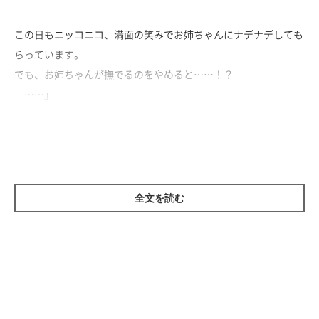
この日もニッコニコ、満面の笑みでお姉ちゃんにナデナデしても
らっています。
でも、お姉ちゃんが撫でるのをやめると……！？
「……」
スーーーンと真顔に。
また撫で始めると、ニコニコ笑顔になる文太くんが愛おしい動画
です♡
全文を読む