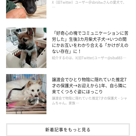
X（旧Twitter）ユーザー＠sbrsitmさんの愛犬で、
…
「好奇心の塊でコミュニケーションに苦
労した」生後3カ月柴犬子犬→いつの間
にかお互いをわかり合える「かけがえの
ない存在」に！
紹介するのは、X(旧Twitter)ユーザー@siba883 …
譲渡会でひとり物陰に隠れていた推定7
才の保護犬→お迎えから1年、自ら隣に
来てくつろぐ姿にほっこり
譲渡会で物陰に隠れていた推定7才の保護犬・シャ
ムちゃん。家族 …
新着記事をもっと見る