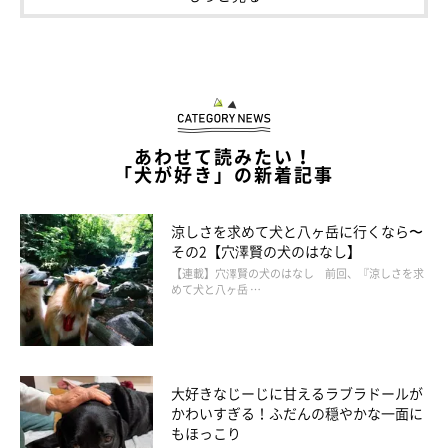
あわせて読みたい！
「犬が好き」の新着記事
▼YouTubeもチェック！
涼しさを求めて犬と八ヶ岳に行くなら〜
その2【穴澤賢の犬のはなし】
【連載】穴澤賢の犬のはなし 前回、『涼しさを求
YouTube｜ちい むう ととろ Chi Mu Totoro
めて犬と八ヶ岳 …
参照／Twitter（
@muchi21067312
）
文／二宮ねこむ
大好きなじーじに甘えるラブラドールが
かわいすぎる！ふだんの穏やかな一面に
もほっこり