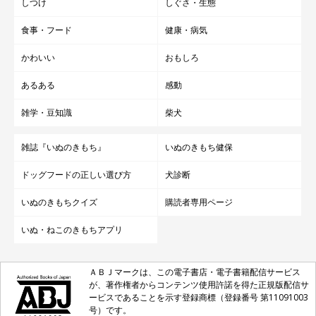
しつけ
しぐさ・生態
食事・フード
健康・病気
かわいい
おもしろ
あるある
感動
雑学・豆知識
柴犬
雑誌『いぬのきもち』
いぬのきもち健保
ドッグフードの正しい選び方
犬診断
いぬのきもちクイズ
購読者専用ページ
いぬ・ねこのきもちアプリ
ＡＢＪマークは、この電子書店・電子書籍配信サービス
が、著作権者からコンテンツ使用許諾を得た正規版配信サ
ービスであることを示す登録商標（登録番号 第11091003
号）です。