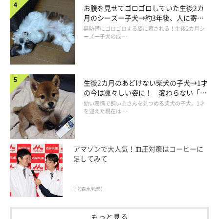
お腹を見せてゴロゴロしていた生後2カ
月のシーズー子犬→約3年後、人に寄り
添う優しいコに成長した姿にほっこり
無防備にゴロゴロする姿に癒される！生後2カ月シ
食べてるのを見るだけで
ーズー子犬の成 …
食べてる気になれる犬
生後2カ月のあどけない柴犬の子犬→1才
（同じ量あげてます）
pic.twitter.com/OaGtvw6uRs
の今は凛々しい姿に！ 変わらない「く
— ちい むう ととろ Chi Mu Totoro
りくりおめめ」にもほっこり
幼い表情で飼い主さんを見つめる柴犬の子犬。1才
(@muchi21067312)
October 12, 2021
を迎えた現在は …
アマゾンで大人気！血圧対策はコーヒーに
足してみて
PR(森永乳業)
もっと見る