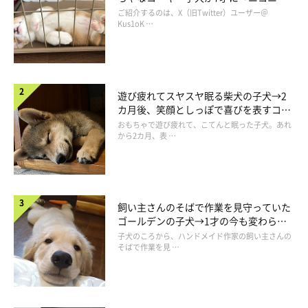
コ“コーギースマイル”が魅力のコに成
ご紹介するのは、X（旧Twitter）ユーザー＠
長！
Kus1oK …
遊び疲れてスヤスヤ眠る柴犬の子犬→2
お口をパクパクとして「食べた感」をアピール？
カ月後、笑顔としっぽで喜びを表すコに
@muchi21067312
成長！
おもちゃで遊び疲れて、こてんと眠った子犬。あれ
から2カ月、表 …
まるでむうちゃんも「今食べましたよ」というかのように、
エア
ーモグモグ
し始めました（笑） ちいくんが食べている姿を見
て、自分も食べた気になったのかな？
飼い主さんのそばで作業を見守っていた
ゴールデンの子犬→1才の今も変わらな
一緒になって口を動かす可愛いむうちゃんに、Twitterユーザー
い“見守り隊”の姿にほっこり
子犬のころから、ハンドメイド作家の飼い主さんの
さんからは
「むうちゃんの食べっぷりは気持ちいいよ」「むうち
そばで作業を見 …
ゃんがけなげで可愛すぎます」「真似をしてるのかな？ 面白
い」
との声が寄せられています！