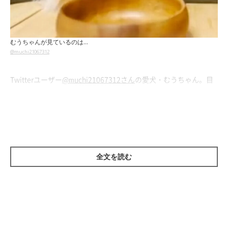
むうちゃんが見ているのは…
@muchi21067312
Twitterユーザー
@muchi21067312さん
の愛犬・むうちゃん。目
の前にあるごはんを食べ終えて、何やら横を見つめています。そ
の視線の先には…
全文を読む
お兄ちゃんに興味津々