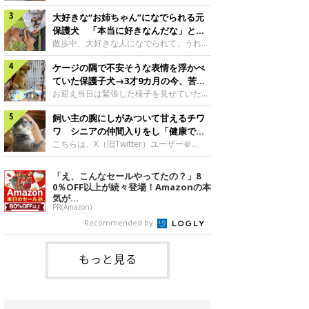
したのでしょうか。今回は、神楽ちゃんの
犬。あれから2カ月、表情や行動にさまざ
成長を飼い主さんと振り返ります！神楽ち
大好きな“お姉ちゃん”になでられる元
まな変化が見られるようになりました。遊
ゃんの成長について聞いた！お迎えから数
び疲れて眠る生後2カ月のなっちゃん遊び
保護犬 「本当に好きなんだな」と感
日後の神楽ちゃん（撮影時生後2カ月）＠
疲れた様子のなっちゃん。@Pkndg_紹介
じる表情にほっこり
散歩中、大好きな人になでられて、うれし
Kus1oKg2vsgdWS2――お迎え当初の神楽
するのは、X（旧Twitter）ユーザー
そうな表情を見せる元保護犬。甘えるよう
ちゃんの様子について教えてください。飼
@Pkndg_さんの愛犬・なっちゃん（取材
ケージの隅で不安そうな表情を浮かべ
な姿に、見ているこちらまでほっこりしま
い主さん： 「お迎え当日から“ヘソ天”で寝
時、生後4カ月／柴犬）。こちらの写真
す。大好きな“お姉ちゃん”に甘える小次郎
ていた保護子犬→3才9カ月の今、苦手
るようなコでし
は、なっちゃんが生後2カ月のころに撮影
くん妹さんになでてもらい、うれしそうな
を克服し頼もしいコに成長！
お迎え当日は緊張した様子を見せていた元
された一枚です。この日、なっちゃんは家
表情を見せる小次郎くん（2026年6月撮
野犬の保護子犬。あれから約3年半、苦手
族と一緒におもちゃで遊んでいました。た
影）。@mika_Jimmy紹介するのは、X（旧
飼い主の腕にしがみついて甘えるチワ
だったことを一つひとつ克服し、家族に寄
くさん遊んで疲れたのか、その後は眠り始
Twitter）ユーザー@mika_Jimmyさんの愛
り添う姿を見せています。お迎え当日、ケ
ワ シニアの仲間入りをし「健康で穏
めたそうです。眠るなっちゃん。
犬・小次郎くん（撮影時5才）。こちら
ージの隅で不安そうにお迎え当日のシルビ
やかな暮らしが続いてほしい」と願う
こちらは、X（旧Twitter）ユーザー＠
@Pkndg_
は、飼い主さんの妹さんと一緒に散歩をし
アちゃん。@nemonemotos今回紹介する
kotubusuke617さんが投稿した写真。写
たときに撮影したという一枚です。この
のは、X（旧Twitter）ユーザー
っているのは、愛犬でチワワのつぶしゃん
「え、こんなセールやってたの？」8
日、飼い主さんは実家から自宅へ帰る途
@nemonemotosさんの愛犬・シルビアち
（本名：こつぶちゃん）です。飼い主さん
0％OFF以上が続々登場！Amazonの本
中、妹さんと公園で待ち合わせ
ゃん（撮影当時、生後推定2カ月）。飼い
の腕にしがみつくつぶしゃん（撮影時6
気が...
主さんが「#最初に撮った一枚」として投
才）＠kotubusuke617撮影当時の状況に
PR(Amazon)
稿した写真には、ケージの隅で不安そうな
ついて伺うと、飼い主さんはこう教えてく
Recommended by
表情を浮かべるシルビアちゃんの姿が写っ
れました。飼い主さん： 「ある休日のこ
ていました。こちらは、保護犬だったシル
とです。私がソファに座った途端にひざの
上にのってきたので、そのままなでながら
もっと見る
テレビを見ていたのですが、微動だにしな
いので気になって見てみると、腕にしがみ
つくような形で気持ちよさそうに