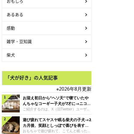
おもしろ
あるある
感動
雑学・豆知識
柴犬
「犬が好き」の人気記事
※2026年8月更新
お迎え初日から“ヘソ天”で寝ていたや
んちゃなコーギー子犬が7才に→ニコニ
コ“コーギースマイル”が魅力のコに成
ご紹介するのは、X（旧Twitter）ユーザー
＠Kus1oKg2vsgdWS2さんの愛犬でウェル
長！
遊び疲れてスヤスヤ眠る柴犬の子犬→2
シュ・コーギー・ペンブロークの神楽ちゃ
ん。今年の8月で7才になるという神楽ちゃ
カ月後、笑顔としっぽで喜びを表すコ
んですが、いったいどんな子犬時代を過ご
に成長！
おもちゃで遊び疲れて、こてんと眠った子