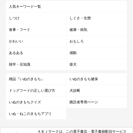
人気キーワード一覧
しつけ
しぐさ・生態
食事・フード
健康・病気
かわいい
おもしろ
あるある
感動
雑学・豆知識
柴犬
雑誌『いぬのきもち』
いぬのきもち健保
ドッグフードの正しい選び方
犬診断
いぬのきもちクイズ
購読者専用ページ
いぬ・ねこのきもちアプリ
ＡＢＪマークは、この電子書店・電子書籍配信サービス