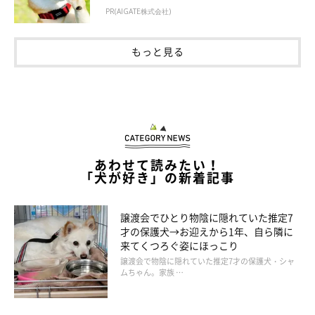
PR(AIGATE株式会社)
もっと見る
あわせて読みたい！
「犬が好き」の新着記事
譲渡会でひとり物陰に隠れていた推定7
才の保護犬→お迎えから1年、自ら隣に
来てくつろぐ姿にほっこり
譲渡会で物陰に隠れていた推定7才の保護犬・シャ
ムちゃん。家族 …