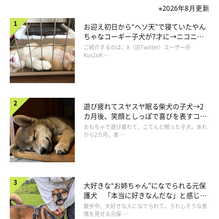
※2026年8月更新
お迎え初日から“ヘソ天”で寝ていたやん
ちゃなコーギー子犬が7才に→ニコニ
コ“コーギースマイル”が魅力のコに成
ご紹介するのは、X（旧Twitter）ユーザー＠
長！
Kus1oK …
遊び疲れてスヤスヤ眠る柴犬の子犬→2
カ月後、笑顔としっぽで喜びを表すコに
成長！
おもちゃで遊び疲れて、こてんと眠った子犬。あれ
から2カ月、表 …
大好きな“お姉ちゃん”になでられる元保
護犬 「本当に好きなんだな」と感じる
表情にほっこり
散歩中、大好きな人になでられて、うれしそうな表
情を見せる元保 …