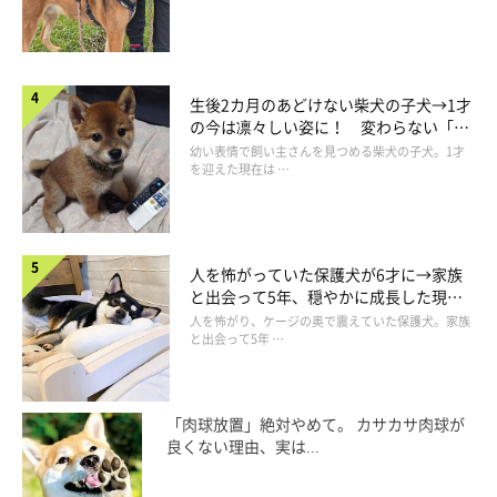
生後2カ月のあどけない柴犬の子犬→1才
の今は凛々しい姿に！ 変わらない「く
りくりおめめ」にもほっこり
幼い表情で飼い主さんを見つめる柴犬の子犬。1才
を迎えた現在は …
人を怖がっていた保護犬が6才に→家族
と出会って5年、穏やかに成長した現在
の姿にグッとくる
人を怖がり、ケージの奥で震えていた保護犬。家族
と出会って5年 …
「肉球放置」絶対やめて。 カサカサ肉球が
良くない理由、実は...