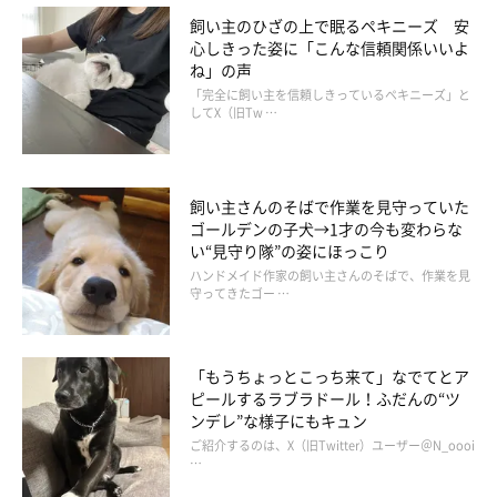
飼い主のひざの上で眠るペキニーズ 安
心しきった姿に「こんな信頼関係いいよ
ね」の声
「完全に飼い主を信頼しきっているペキニーズ」と
してX（旧Tw …
飼い主さんのそばで作業を見守っていた
ゴールデンの子犬→1才の今も変わらな
い“見守り隊”の姿にほっこり
ハンドメイド作家の飼い主さんのそばで、作業を見
守ってきたゴー …
「もうちょっとこっち来て」なでてとア
ピールするラブラドール！ふだんの“ツ
ンデレ”な様子にもキュン
ご紹介するのは、X（旧Twitter）ユーザー＠N_oooi
…