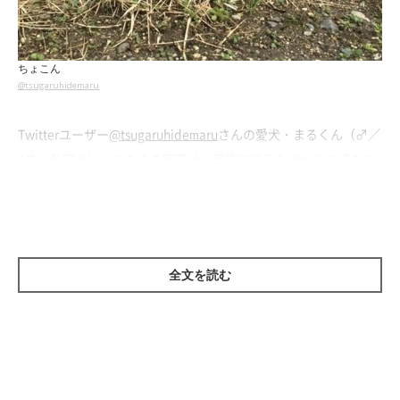
ちょこん
@tsugaruhidemaru
Twitterユーザー
@tsugaruhidemaru
さんの愛犬・まるくん（♂／
4才／秋田犬）。こちらの写真は、家族に迎えたばかりの頃のま
るくんの様子だそう。ちょこんと座っているまるくんは、大きさ
やフォルムがなんだかぬいぐるみのようですね。
愛らしいまるくんについて飼い主さんに話を聞くと、家に来たば
全文を読む
かりの頃のまるくんは小さくてコロコロ丸かったので、
「本当に
秋田犬なんだろうか？」
とちょっと疑っていたそうです（笑）