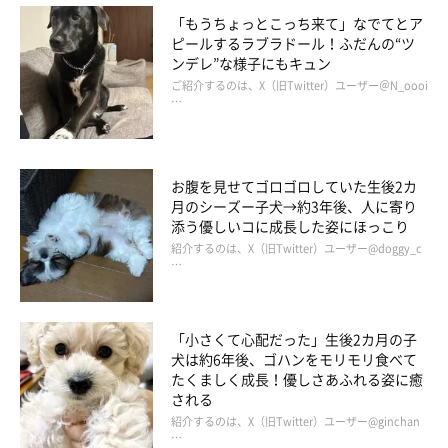
「もうちょっとこっち来て」なでてとア
ピールするラブラドール！ふだんの“ツ
ンデレ”な様子にもキュン
ご紹介するのは、X（旧Twitter）ユーザー＠N_oooi
…
お腹を見せてゴロゴロしていた生後2カ
月のシーズー子犬→約3年後、人に寄り
3才の頃のまるくん。正真正銘の秋田犬！
添う優しいコに成長した姿にほっこり
@tsugaruhidemaru
紹介するのは、X（旧Twitter）ユーザー@doggy_c
…
立派な秋田犬へと成長したまるくんは、小さい頃からとてもおっ
とりしたコだったのだそう。表情が豊かなところなども、昔から
「小さくて心配だった」生後2カ月の子
変わらないそうです。
犬は約6年後、ゴハンをモリモリ食べて
たくましく成長！優しさあふれる姿に癒
そんなまるくんは、人なつっこくて人にも動物にもとてもフレン
される
紹介するのは、X（旧Twitter）ユーザー@ginchan
ドリー。誰にでも愛嬌をふりまくところが愛らしいといいます。
…