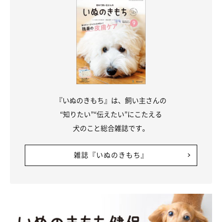
「病院イヤ！！」
@tsugaruhidemaru
『いぬのきもち』は、飼い主さんの
“知りたい”“伝えたい”にこたえる
飼い主さん：
犬のこと総合雑誌です。
「予防接種などのために定期的に動物病院に行っていますが、最
初のうちは人なつっこい性格もあり
『会ったことがない初めての
雑誌『いぬのきもち』
人がいる！』
という感じで、自分から進んで院内へと入っていま
した。
でも、ある頃から急に
『病院の中には絶対入らない！』
という感
じになってしまって（笑）
行ったら注射される
、というのがわ