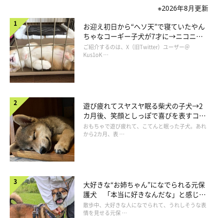
※2026年8月更新
お迎え初日から“ヘソ天”で寝ていたやん
ちゃなコーギー子犬が7才に→ニコニ
コ“コーギースマイル”が魅力のコに成
ご紹介するのは、X（旧Twitter）ユーザー＠
長！
Kus1oK …
遊び疲れてスヤスヤ眠る柴犬の子犬→2
家族に迎えた頃のまるくん。秋田犬…？（笑）
カ月後、笑顔としっぽで喜びを表すコに
@tsugaruhidemaru
成長！
おもちゃで遊び疲れて、こてんと眠った子犬。あれ
から2カ月、表 …
飼い主さんご家族のもとで、すくすくと成長していったまるく
ん。まるくんの成長ぶりについて、飼い主さんはこのように話し
ていました。
大好きな“お姉ちゃん”になでられる元保
護犬 「本当に好きなんだな」と感じる
表情にほっこり
散歩中、大好きな人になでられて、うれしそうな表
情を見せる元保 …
飼い主さん：