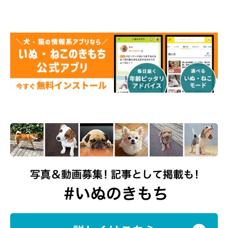
おやつを見て舌が出てしまうまるくん（笑）
@tsugaruhidemaru
フィラリアの予防薬なども、最初は
「おやつがもらえた！」
とい
う感じで、何の疑いもなく嬉しそうに食べていたけれど、ある日
突然、薬だということに気づいてしまったそう。
「これ、薬です
よね」
という感じで、拒否するようになったのだとか。
このようなまるくんの行動を見て、
「昔はただただ無邪気だった
のに、いろんな物事を理解して大人の階段を登っているんだな」
と、飼い主さんはしみじみと感じたそうです。