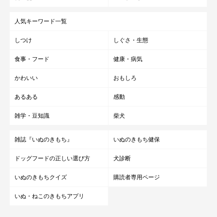
YouTube｜秋田犬のまる
人気キーワード一覧
写真提供・取材協力／Twitter（
@tsugaruhidemaru
さん）
しつけ
しぐさ・生態
※この記事は投稿者さまにご了承をいただいたうえで制作してい
食事・フード
健康・病気
ます。
取材・文／雨宮カイ
かわいい
おもしろ
あるある
感動
雑学・豆知識
柴犬
雑誌『いぬのきもち』
いぬのきもち健保
ドッグフードの正しい選び方
犬診断
いぬのきもちクイズ
購読者専用ページ
いぬ・ねこのきもちアプリ