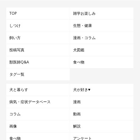
TOP
雑学お楽しみ
しつけ
生態・健康
飼い方
漫画・コラム
投稿写真
犬図鑑
獣医師Q&A
食べ物
タグ一覧
犬と暮らす
犬が好き♥
病気・症状データベース
漫画
コラム
動画
▼YouTubeはこちら
画像
解説
食べ物
アンケート