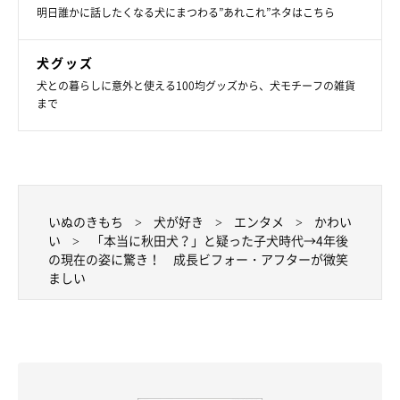
明日誰かに話したくなる犬にまつわる”あれこれ”ネタはこちら
ニヒッ
@tsugaruhidemaru
犬グッズ
まるくんの成長を日々見守っている飼い主さん。これまで過ごし
犬との暮らしに意外と使える100均グッズから、犬モチーフの雑貨
た日々を振り返るなかで、
「まるは大人の階段を登っているな」
まで
と感じた出来事があったそう。それは、動物病院でのまるくんの
様子だといいます。
いぬのきもち
犬が好き
エンタメ
かわい
い
「本当に秋田犬？」と疑った子犬時代→4年後
の現在の姿に驚き！ 成長ビフォー・アフターが微笑
ましい