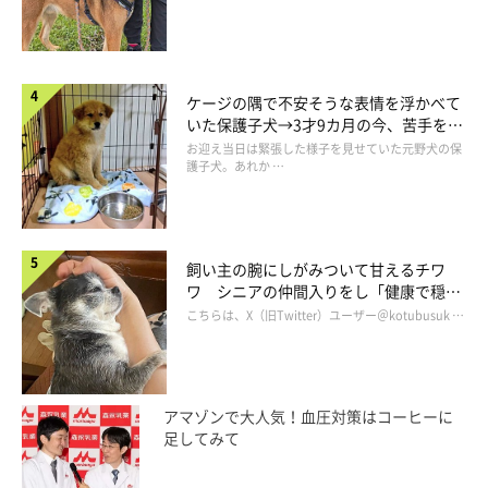
「家に来た頃はあんなに小さかったのに、時が経つにつれどんど
ん大きくなっていき、
半年も過ぎる頃にはびっくりするぐらい大
きく
なっていました。最初から間違いなく秋田犬だったのです
ケージの隅で不安そうな表情を浮かべて
が、
『本当に秋田犬だった！（笑） 立派な秋田犬だな』
と思っ
いた保護子犬→3才9カ月の今、苦手を克
服し頼もしいコに成長！
たことは今でも覚えています。
お迎え当日は緊張した様子を見せていた元野犬の保
護子犬。あれか …
短期間に大きくなりすぎて、散歩中に近所の方たちも驚いていま
したね」
飼い主の腕にしがみついて甘えるチワ
ワ シニアの仲間入りをし「健康で穏や
かな暮らしが続いてほしい」と願う
こちらは、X（旧Twitter）ユーザー＠kotubusuk …
アマゾンで大人気！血圧対策はコーヒーに
足してみて