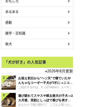
おもしろ
あるある
感動
雑学・豆知識
柴犬
「犬が好き」の人気記事
※2026年8月更新
お迎え初日から“ヘソ天”で寝ていたや
んちゃなコーギー子犬が7才に→ニコニ
コ“コーギースマイル”が魅力のコに成
ご紹介するのは、X（旧Twitter）ユーザー
＠Kus1oKg2vsgdWS2さんの愛犬でウェル
長！
遊び疲れてスヤスヤ眠る柴犬の子犬→2
シュ・コーギー・ペンブロークの神楽ちゃ
ん。今年の8月で7才になるという神楽ちゃ
カ月後、笑顔としっぽで喜びを表すコ
んですが、いったいどんな子犬時代を過ご
に成長！
おもちゃで遊び疲れて、こてんと眠った子