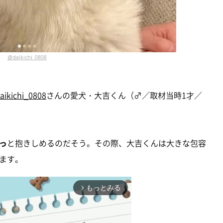
@daikichi_0808
aikichi_0808
さんの愛犬・大吉くん（♂／取材当時1才／
っ
と抱きしめるのだそう。その際、大吉くんは大きな包容
ます。
もっとみる
arrow_forward_ios