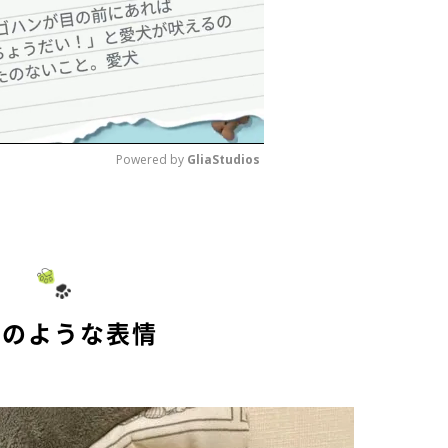
Powered by 
GliaStudios
M
u
t
e
神のような表情