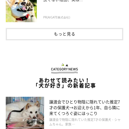
PR(AIGATE株式会社)
もっと見る
あわせて読みたい！
「犬が好き」の新着記事
譲渡会でひとり物陰に隠れていた推定7
才の保護犬→お迎えから1年、自ら隣に
来てくつろぐ姿にほっこり
譲渡会で物陰に隠れていた推定7才の保護犬・シャ
ムちゃん。家族 …