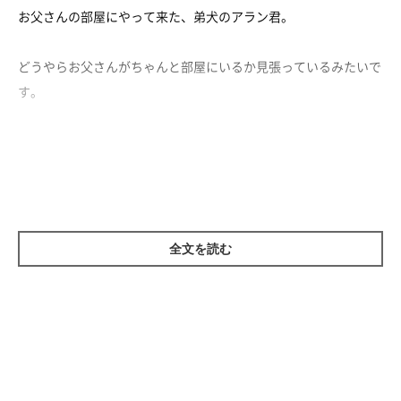
お父さんの部屋にやって来た、弟犬のアラン君。
どうやらお父さんがちゃんと部屋にいるか見張っているみたいで
す。
続いて、姉犬のルンルンちゃんも登場！
こちらはお父さんがいるかチェックしに、巡回に来たもようです
（笑）
お父さんのことが大好きすぎる姉弟なのでした。
全文を読む