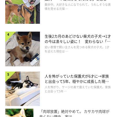
表情にほっこり
散歩中、大好きな人になでられて、うれしそうな表
情を見せる元保 …
生後2カ月のあどけない柴犬の子犬→1才
の今は凛々しい姿に！ 変わらない「く
りくりおめめ」にもほっこり
幼い表情で飼い主さんを見つめる柴犬の子犬。1才
を迎えた現在は …
人を怖がっていた保護犬が6才に→家族
と出会って5年、穏やかに成長した現在
の姿にグッとくる
人を怖がり、ケージの奥で震えていた保護犬。家族
と出会って5年 …
「肉球放置」絶対やめて。 カサカサ肉球が
良くない理由、実は...