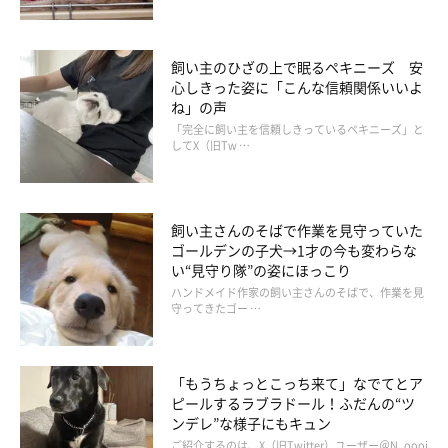
飼い主のひざの上で眠るペキニーズ 安
心しきった姿に「こんな信頼関係いいよ
ね」の声
「完全に飼い主を信頼しきっているペキニーズ」と
してX（旧Tw …
飼い主さんのそばで作業を見守っていた
ゴールデンの子犬→1才の今も変わらな
い“見守り隊”の姿にほっこり
ハンドメイド作家の飼い主さんのそばで、作業を見
守ってきたゴー …
「もうちょっとこっち来て」なでてとア
ピールするラブラドール！ふだんの“ツ
ンデレ”な様子にもキュン
ご紹介するのは、X（旧Twitter）ユーザー＠N_oooi