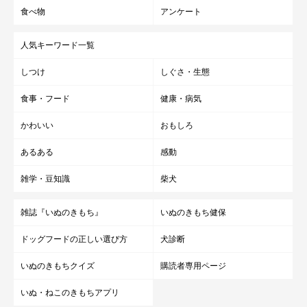
食べ物
アンケート
人気キーワード一覧
しつけ
しぐさ・生態
食事・フード
健康・病気
かわいい
おもしろ
あるある
感動
雑学・豆知識
柴犬
雑誌『いぬのきもち』
いぬのきもち健保
ドッグフードの正しい選び方
犬診断
いぬのきもちクイズ
購読者専用ページ
いぬ・ねこのきもちアプリ