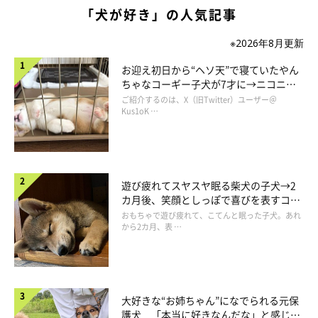
「犬が好き」の人気記事
※2026年8月更新
お迎え初日から“ヘソ天”で寝ていたやん
ちゃなコーギー子犬が7才に→ニコニ
コ“コーギースマイル”が魅力のコに成
ご紹介するのは、X（旧Twitter）ユーザー＠
長！
Kus1oK …
遊び疲れてスヤスヤ眠る柴犬の子犬→2
カ月後、笑顔としっぽで喜びを表すコに
成長！
おもちゃで遊び疲れて、こてんと眠った子犬。あれ
から2カ月、表 …
大好きな“お姉ちゃん”になでられる元保
護犬 「本当に好きなんだな」と感じる