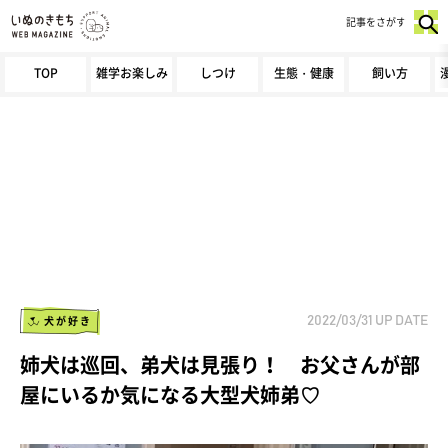
記事をさがす
TOP
雑学お楽しみ
しつけ
生態・健康
飼い方
犬が好き
2022/03/31
UP DATE
姉犬は巡回、弟犬は見張り！ お父さんが部
屋にいるか気になる大型犬姉弟♡