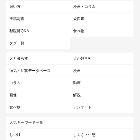
飼い方
漫画・コラム
投稿写真
犬図鑑
獣医師Q&A
食べ物
タグ一覧
犬と暮らす
犬が好き♥
病気・症状データベース
漫画
コラム
動画
画像
解説
食べ物
アンケート
人気キーワード一覧
しつけ
しぐさ・生態