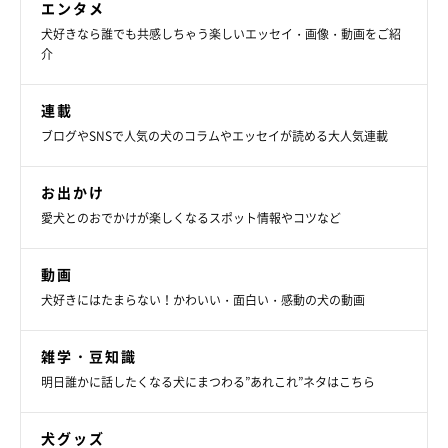
エンタメ
っている姿が可愛くて、早く遊んであげたいって気持ちになりま
犬好きなら誰でも共感しちゃう楽しいエッセイ・画像・動画をご紹
すね」
介
連載
ブログやSNSで人気の犬のコラムやエッセイが読める大人気連載
お出かけ
愛犬とのおでかけが楽しくなるスポット情報やコツなど
動画
犬好きにはたまらない！かわいい・面白い・感動の犬の動画
雑学・豆知識
明日誰かに話したくなる犬にまつわる”あれこれ”ネタはこちら
犬グッズ
台所は立ち入り禁止だけれど…