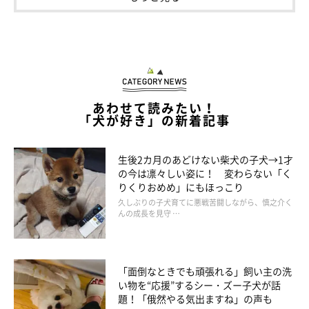
柴犬 福(@shiba.mufu)がシェアした投稿
あわせて読みたい！
「犬が好き」の新着記事
生後2カ月のあどけない柴犬の子犬→1才
の今は凛々しい姿に！ 変わらない「く
りくりおめめ」にもほっこり
久しぶりの子犬育てに悪戦苦闘しながら、慎之介く
んの成長を見守 …
「面倒なときでも頑張れる」飼い主の洗
い物を“応援”するシー・ズー子犬が話
題！「俄然やる気出ますね」の声も