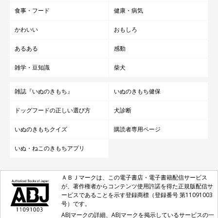
食事・フード
健康・病気
かわいい
おもしろ
あるある
感動
雑学・豆知識
柴犬
雑誌『いぬのきもち』
いぬのきもち健保
ドッグフードの正しい選び方
犬診断
いぬのきもちクイズ
購読者専用ページ
いぬ・ねこのきもちアプリ
ＡＢＪマークは、この電子書店・電子書籍配信サービス
が、著作権者からコンテンツ使用許諾を得た正規版配信サ
ービスであることを示す登録商標（登録番号 第11091003
号）です。
ABJマークの詳細、ABJマークを掲示しているサービスの一