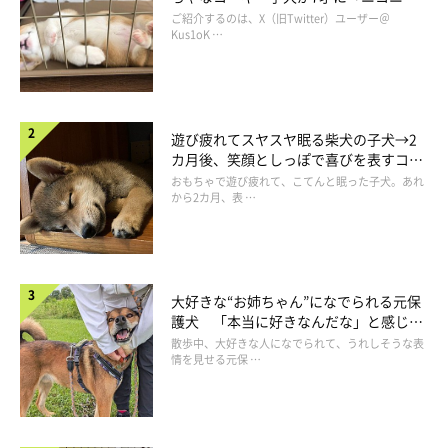
コ“コーギースマイル”が魅力のコに成
ご紹介するのは、X（旧Twitter）ユーザー＠
長！
Kus1oK …
遊び疲れてスヤスヤ眠る柴犬の子犬→2
カ月後、笑顔としっぽで喜びを表すコに
成長！
おもちゃで遊び疲れて、こてんと眠った子犬。あれ
ナデナデ♡
から2カ月、表 …
@shiba.mufu
「もうちょっとだけ待ってて」と言うかのように、福くんをナデ
ナデ。パパさんになでてもらって、福くんの横顔はなんだか嬉し
大好きな“お姉ちゃん”になでられる元保
そうですね！
護犬 「本当に好きなんだな」と感じる
表情にほっこり
散歩中、大好きな人になでられて、うれしそうな表
情を見せる元保 …
ちなみにこのあと、福くんはパパさんとたっぷり遊んだとのこと
でした♪