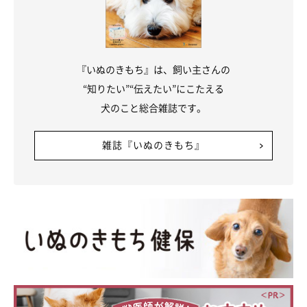
@shiba.mufu
飼い主さんの家では、福くんに
「台所は立入禁止」
と教えている
のだそうです。
『いぬのきもち』は、飼い主さんの
“知りたい”“伝えたい”にこたえる
福くんは飼い主さんとの約束をほとんど守ってくれているそうで
犬のこと総合雑誌です。
すが、こんな可愛らしいエピソードも。
雑誌『いぬのきもち』
飼い主さん：
「福はときどき、
ちょっとずつほふく前進しながらじわじわと台
所に入ってくることが
あります。気がついたら私の足元まで来て
いることもあって、びっくりします（笑）
留守番をさせるときは完全フリーにしているので、福はこっそり
台所に入っているかもしれませんが、私たちがいるときはほとん
ど約束を守ってくれていますね」