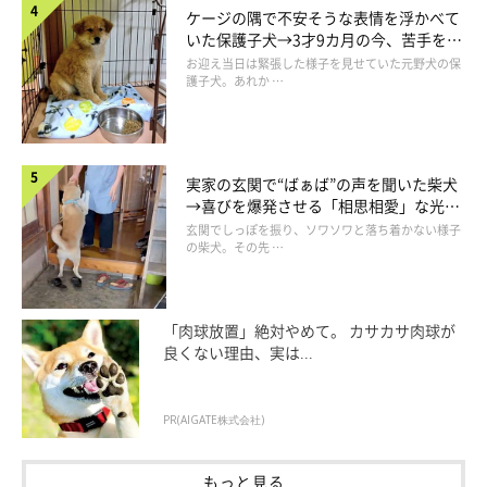
ケージの隅で不安そうな表情を浮かべて
いた保護子犬→3才9カ月の今、苦手を克
服し頼もしいコに成長！
お迎え当日は緊張した様子を見せていた元野犬の保
護子犬。あれか …
実家の玄関で“ばぁば”の声を聞いた柴犬
→喜びを爆発させる「相思相愛」な光景
にほっこり
玄関でしっぽを振り、ソワソワと落ち着かない様子
の柴犬。その先 …
この投稿をInstagramで見る
「肉球放置」絶対やめて。 カサカサ肉球が
良くない理由、実は...
PR(AIGATE株式会社)
もっと見る