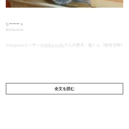
じーーーっ
@shiba.mufu
Instagramユーザー
@shiba.mufu
さんの愛犬・福くん（取材当時7
才）は、遊ぶことが大好き♪
この日、福くんはパパさんと早く遊びたくて、台所の扉の隙間か
ら顔を出し、お皿洗い中のパパさんを見つめていたそうです。
全文を読む
パパさんを待つ福くんの健気な姿にキュンと
する