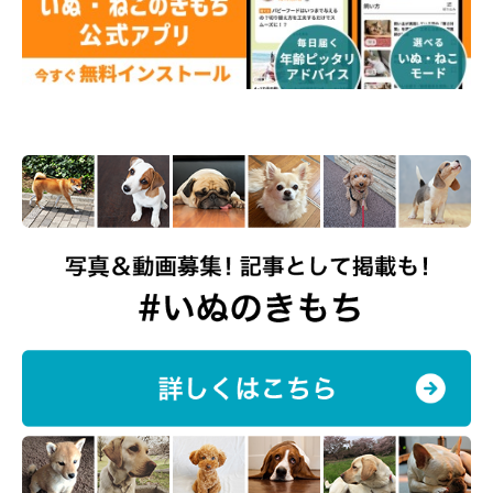
@shiba.mufu
健気で可愛くて、とっても賢い福くんなのでした♪
関連記事:
柴犬に「布団持ってきて」とお願いしたら…ズ
ッコケながらも一生懸命運ぶ姿に胸キュン！
愛犬の可愛い行動を見て、ほっこりすることがありますよね！ 今
回紹介するのは、Instagramユーザー@shiba.mufuさんの愛犬・福
くん（♂・6才／柴犬）。飼い主さんに「布団持ってきて」と言わ
れたときの福くんの行動が可愛すぎたんです。また、福くんの愛ら
しい行動について、飼い主さんにお話を聞いてみました！
写真提供・取材協力／Instagram（
@shiba.mufu
さん）
※この記事は投稿者さまにご了承をいただいたうえで制作してい
ます。
取材・文／雨宮カイ