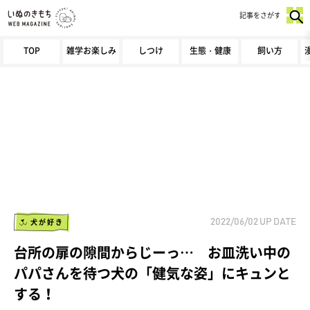
記事をさがす
TOP
雑学お楽しみ
しつけ
生態・健康
飼い方
犬が好き
2022/06/02
UP DATE
台所の扉の隙間からじーっ… お皿洗い中の
パパさんを待つ犬の「健気な姿」にキュンと
する！