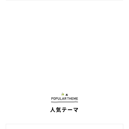
@shiba.mufu
パパさんのことを健気に待ち続ける福くんの姿に、思わずキュン
とした人もいると思います。
先程の動画は、2019年5月に投稿されていたものですが、飼い主
さんにお話を伺うと、あのような光景は毎日のように見られると
いいます。
飼い主さん：
「毎日あんな感じで、見慣れた光景です。福は私たちが食事をし
人気テーマ
ている間、じーっと見てくるんです。
『早く食べて一緒に遊ぼうよー』
って視線を送りながら健気に待