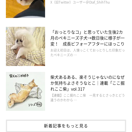
X（旧Twitter）ユーザー＠Olaf_ShihThu
福くんについて、飼い主さんに話を聞いた！
「おっとりなコ」と思っていた生後2カ
月のペキニーズ子犬→数日後に様子が一
変！ 成長ビフォーアフターにほっこり
お迎え初日は、人懐っこくておっとりした印象だっ
たペキニーズの …
柴犬あるある、楽そうじゃないのになぜ
か気持ちよさそうなとこ｜連載「ここ掘
れここ柴」vol.317
【連載】ここ掘れここ柴 一見するとさっきとどう
違うのかわから …
新着記事をもっと見る