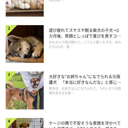
長！
Kus1oK …
遊び疲れてスヤスヤ眠る柴犬の子犬→2
カ月後、笑顔としっぽで喜びを表すコに
成長！
おもちゃで遊び疲れて、こてんと眠った子犬。あれ
から2カ月、表 …
いぬのきもちweb
大好きな“お姉ちゃん”になでられる元保
それでも富士丸はしばらくの間車酔いをしていた。それが３才く
護犬 「本当に好きなんだな」と感じる
らいから気がついたら車に乗ってもヨダレを垂らさなくなり、吐
表情にほっこり
散歩中、大好きな人になでられて、うれしそうな表
くこともなくなった。犬用の酔い止め薬を飲ませる、窓を少し開
情を見せる元保 …
ける、こまめに休憩をとるなど、巷でいわれているような対処法
はひととおり試したが、結果的には「慣れ」が一番大きかったよ
うに思う。さんざん遊びに行っているうちに、どうやら車に乗る
ケージの隅で不安そうな表情を浮かべて
ことが平気になったようだった。