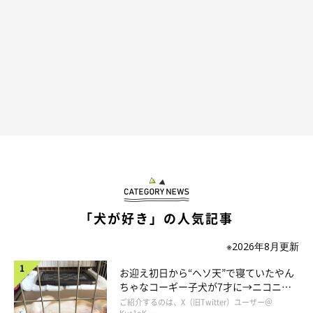
いぬのきもちweb
一度吐くと少し落ち着くのだが、一般道がとくに苦手なようで、
高速道路に乗ってしまえばあまり酔わないようだった。おそら
く、高速道路は曲がったりブレーキを踏んだりすることが少ない
ためだろう。だから、一般道を走るときもスピードをあまり出さ
ず、曲がるときも極力なめらかに、ブレーキもゆるやかにかける
「犬が好き」の人気記事
ような習慣がついてしまい、結果的に超安全運転になった。
※2026年8月更新
お迎え初日から“ヘソ天”で寝ていたやん
ちゃなコーギー子犬が7才に→ニコニ
コ“コーギースマイル”が魅力のコに成
ご紹介するのは、X（旧Twitter）ユーザー＠