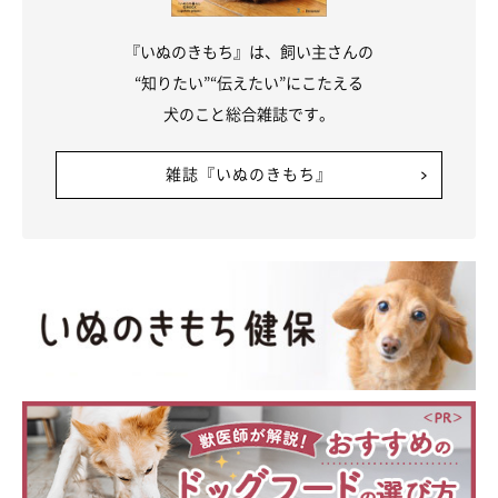
『いぬのきもち』は、飼い主さんの
“知りたい”“伝えたい”にこたえる
犬のこと総合雑誌です。
雑誌『いぬのきもち』
▶
穴澤賢の最新刊『また、犬と暮らして。』発売中
▶
Another Days
▶
富士丸な日々