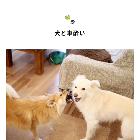
犬と車酔い