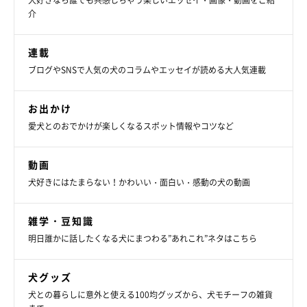
犬好きなら誰でも共感しちゃう楽しいエッセイ・画像・動画をご紹
介
連載
ブログやSNSで人気の犬のコラムやエッセイが読める大人気連載
お出かけ
いぬのきもちweb
愛犬とのおでかけが楽しくなるスポット情報やコツなど
それが大吉で、引き取ると決めて連れて帰る車の中から爆睡して
動画
いた。それ以降も何度も車に乗せているが、いまだかつて酔った
犬好きにはたまらない！かわいい・面白い・感動の犬の動画
そぶりを見せたことは一度もない。車には進んで飛び乗るし、乗
ったら乗ったで目をキラキラさせている。そして、隣で車酔いで
雑学・豆知識
気持ち悪そうな福助を見て「なんで？」みたいな顔をしている。
明日誰かに話したくなる犬にまつわる”あれこれ”ネタはこちら
遠心力などの体にかかる負荷を、こいつの脳はどう処理している
のだろうと疑問に思う。
犬グッズ
犬との暮らしに意外と使える100均グッズから、犬モチーフの雑貨