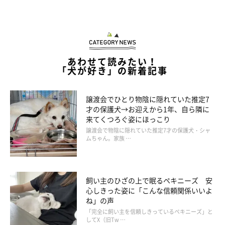
で、口の前にバケツを持っていくという対処法をとっている（た
まに失敗するが）。実際には私が運転していて、後ろに乗った嫁
がその役割をするのだが、ひとりで運転しているとかなり困る。
予兆があっても急に停められないので、ゲロキャッチは諦める。
あわせて読みたい！
が、そのままにしておくと福助がゲロまみれになるので、停めら
「犬が好き」の新着記事
れる場所を見つけては後部座席を掃除しなくてはならない。
譲渡会でひとり物陰に隠れていた推定7
才の保護犬→お迎えから1年、自ら隣に
来てくつろぐ姿にほっこり
譲渡会で物陰に隠れていた推定7才の保護犬・シャ
ムちゃん。家族 …
飼い主のひざの上で眠るペキニーズ 安
心しきった姿に「こんな信頼関係いいよ
ね」の声
「完全に飼い主を信頼しきっているペキニーズ」と
してX（旧Tw …