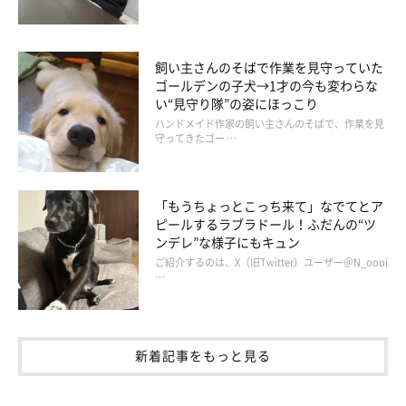
いぬのきもちweb
飼い主さんのそばで作業を見守っていた
ゴールデンの子犬→1才の今も変わらな
富士丸のとき同様、いろいろ対処法は試しているが、今のところ
い“見守り隊”の姿にほっこり
コレというものはない。結局は慣れてもらうしかないので、なる
ハンドメイド作家の飼い主さんのそばで、作業を見
守ってきたゴー …
べく短い距離を車で移動して訓練をしている（車酔いするからと
出かけるのを控えているといつまでたっても慣れないので）。今
は辛いかもしれないが、将来いっしょにたくさん遊びに行くため
「もうちょっとこっち来て」なでてとア
の試練だと思って、福助には頑張ってもらうしかない。
ピールするラブラドール！ふだんの“ツ
ンデレ”な様子にもキュン
ご紹介するのは、X（旧Twitter）ユーザー＠N_oooi
…
新着記事をもっと見る