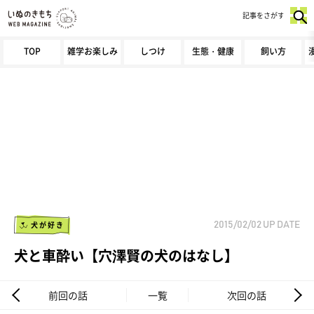
記事をさがす
TOP
雑学お楽しみ
しつけ
生態・健康
飼い方
犬が好き
2015/02/02
UP DATE
犬と車酔い【穴澤賢の犬のはなし】
前回の話
一覧
次回の話