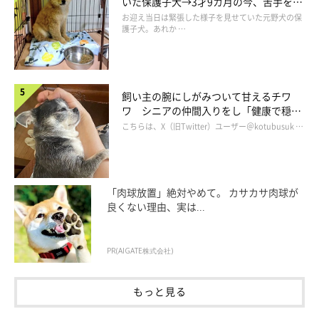
いた保護子犬→3才9カ月の今、苦手を克
服し頼もしいコに成長！
お迎え当日は緊張した様子を見せていた元野犬の保
護子犬。あれか …
飼い主の腕にしがみついて甘えるチワ
ワ シニアの仲間入りをし「健康で穏や
かな暮らしが続いてほしい」と願う
こちらは、X（旧Twitter）ユーザー＠kotubusuk …
「肉球放置」絶対やめて。 カサカサ肉球が
良くない理由、実は...
いぬのきもちweb
PR(AIGATE株式会社)
このように車酔いする犬は多いのではないだろうか。福助も富士
もっと見る
丸とまったく同じで、車に乗せるとヨダレを垂らし、だいたい15
分走ると吐く。吐く前は「グゥ、グゥ」という前兆が必ずあるの