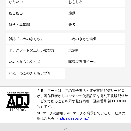
かわいい
おもしろ
あるある
感動
雑学・豆知識
柴犬
雑誌『いぬのきもち』
いぬのきもち健保
ドッグフードの正しい選び方
犬診断
いぬのきもちクイズ
購読者専用ページ
いぬ・ねこのきもちアプリ
ＡＢＪマークは、この電子書店・電子書籍配信サービス
が、著作権者からコンテンツ使用許諾を得た正規版配信サ
ービスであることを示す登録商標（登録番号 第11091003
号）です。
ABJマークの詳細、ABJマークを掲示しているサービスの一
覧はこちら→
https://aebs.or.jp/