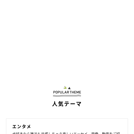
いぬのきもちweb
犬本人はもちろん、飼い主にとってもこうした苦労はつきものな
のかもしれない。これまでに車酔いする犬の話はたくさん聞いて
きた。ただ、まったく車に酔わない犬がいる。
人気テーマ
エンタメ