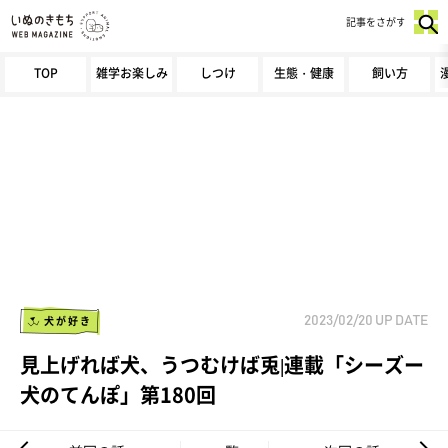
記事をさがす
TOP
雑学お楽しみ
しつけ
生態・健康
飼い方
犬が好き
2023/02/20
UP DATE
見上げれば犬、うつむけば兎|連載「シーズー
犬のてんぽ」第180回