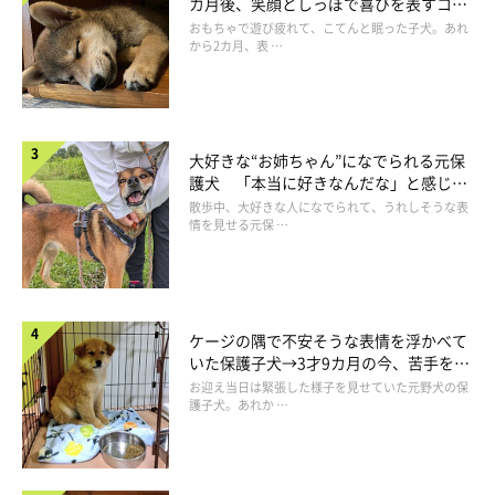
カ月後、笑顔としっぽで喜びを表すコに
成長！
おもちゃで遊び疲れて、こてんと眠った子犬。あれ
から2カ月、表 …
幸池重季（だんな）
「いぬのきもち」ほか、児童書や教育誌イラストを中心としたイ
ラスト制作をはじめ、パッケージイラスト、ゲームイラスト、キ
ャラクターデザインなど様々な媒体やジャンルで活動。
大好きな“お姉ちゃん”になでられる元保
日本プロ野球「オリックス・バファローズ」の公式マスコットの
護犬 「本当に好きなんだな」と感じる
表情にほっこり
散歩中、大好きな人になでられて、うれしそうな表
デザインを手がける（バファローブル・バファローベル）京都在
情を見せる元保 …
住。
「あうんのてんぽ」本編では、だんなとして登場する。
ケージの隅で不安そうな表情を浮かべて
AUNITEM(犬グッズSHOP)
いた保護子犬→3才9カ月の今、苦手を克
服し頼もしいコに成長！
お迎え当日は緊張した様子を見せていた元野犬の保
護子犬。あれか …
てんぽyoutubeチャンネル