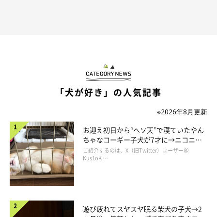
「犬が好き」の人気記事
※2026年8月更新
お迎え初日から“ヘソ天”で寝ていたやん
ちゃなコーギー子犬が7才に→ニコニ
コ“コーギースマイル”が魅力のコに成
ご紹介するのは、X（旧Twitter）ユーザー＠
長！
Kus1oK …
遊び疲れてスヤスヤ眠る柴犬の子犬→2
プロフィール