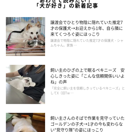
あわせて読みたい！
「犬が好き」の新着記事
譲渡会でひとり物陰に隠れていた推定7
才の保護犬→お迎えから1年、自ら隣に
来てくつろぐ姿にほっこり
譲渡会で物陰に隠れていた推定7才の保護犬・シャ
ムちゃん。家族 …
飼い主のひざの上で眠るペキニーズ 安
心しきった姿に「こんな信頼関係いいよ
ね」の声
「完全に飼い主を信頼しきっているペキニーズ」と
してX（旧Tw …
飼い主さんのそばで作業を見守っていた
ゴールデンの子犬→1才の今も変わらな
い“見守り隊”の姿にほっこり