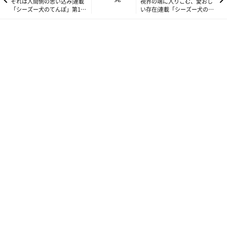
それは人間側の思い込み|連載
視界の端に入りこむ、愛おし
「シーズー犬のてんぽ」第179
い存在|連載「シーズー犬のて
回
んぽ」第181回