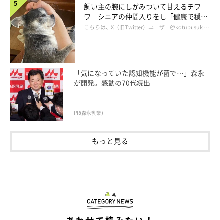
飼い主の腕にしがみついて甘えるチワ
ワ シニアの仲間入りをし「健康で穏や
かな暮らしが続いてほしい」と願う
こちらは、X（旧Twitter）ユーザー＠kotubusuk …
「気になっていた認知機能が菌で…」森永
が開発。感動の70代続出
PR(森永乳業)
もっと見る