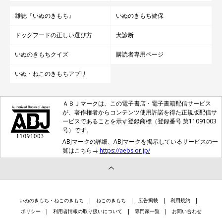
雑誌『いぬのきもち』
いぬのきもち健保
ドッグフードの正しい選び方
犬診断
いぬのきもちクイズ
購読者専用ページ
いぬ・ねこのきもちアプリ
ＡＢＪマークは、この電子書店・電子書籍配信サービス
が、著作権者からコンテンツ使用許諾を得た正規版配信サ
ービスであることを示す登録商標（登録番号 第11091003
号）です。
ABJマークの詳細、ABJマークを掲示しているサービスの一
覧はこちら→
https://aebs.or.jp/
いぬのきもち・ねこのきもち
ねこのきもち
広告掲載
利用規約
ポリシー
利用者情報の取り扱いについて
専門家一覧
お問い合わせ