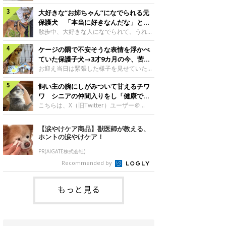
したのでしょうか。今回は、神楽ちゃんの
犬。あれから2カ月、表情や行動にさまざ
成長を飼い主さんと振り返ります！神楽ち
大好きな“お姉ちゃん”になでられる元
まな変化が見られるようになりました。遊
ゃんの成長について聞いた！お迎えから数
び疲れて眠る生後2カ月のなっちゃん遊び
保護犬 「本当に好きなんだな」と感
日後の神楽ちゃん（撮影時生後2カ月）＠
疲れた様子のなっちゃん。@Pkndg_紹介
じる表情にほっこり
散歩中、大好きな人になでられて、うれし
Kus1oKg2vsgdWS2――お迎え当初の神楽
するのは、X（旧Twitter）ユーザー
そうな表情を見せる元保護犬。甘えるよう
ちゃんの様子について教えてください。飼
@Pkndg_さんの愛犬・なっちゃん（取材
ケージの隅で不安そうな表情を浮かべ
な姿に、見ているこちらまでほっこりしま
い主さん： 「お迎え当日から“ヘソ天”で寝
時、生後4カ月／柴犬）。こちらの写真
す。大好きな“お姉ちゃん”に甘える小次郎
ていた保護子犬→3才9カ月の今、苦手
るようなコでし
は、なっちゃんが生後2カ月のころに撮影
くん妹さんになでてもらい、うれしそうな
を克服し頼もしいコに成長！
お迎え当日は緊張した様子を見せていた元
された一枚です。この日、なっちゃんは家
表情を見せる小次郎くん（2026年6月撮
野犬の保護子犬。あれから約3年半、苦手
族と一緒におもちゃで遊んでいました。た
影）。@mika_Jimmy紹介するのは、X（旧
飼い主の腕にしがみついて甘えるチワ
だったことを一つひとつ克服し、家族に寄
くさん遊んで疲れたのか、その後は眠り始
Twitter）ユーザー@mika_Jimmyさんの愛
り添う姿を見せています。お迎え当日、ケ
ワ シニアの仲間入りをし「健康で穏
めたそうです。眠るなっちゃん。
犬・小次郎くん（撮影時5才）。こちら
ージの隅で不安そうにお迎え当日のシルビ
やかな暮らしが続いてほしい」と願う
こちらは、X（旧Twitter）ユーザー＠
@Pkndg_
は、飼い主さんの妹さんと一緒に散歩をし
アちゃん。@nemonemotos今回紹介する
kotubusuke617さんが投稿した写真。写
たときに撮影したという一枚です。この
のは、X（旧Twitter）ユーザー
っているのは、愛犬でチワワのつぶしゃん
【涙やけケア商品】獣医師が教える、
日、飼い主さんは実家から自宅へ帰る途
@nemonemotosさんの愛犬・シルビアち
（本名：こつぶちゃん）です。飼い主さん
ホントの涙やけケア！
中、妹さんと公園で待ち合わせ
ゃん（撮影当時、生後推定2カ月）。飼い
の腕にしがみつくつぶしゃん（撮影時6
主さんが「#最初に撮った一枚」として投
才）＠kotubusuke617撮影当時の状況に
PR(AIGATE株式会社)
稿した写真には、ケージの隅で不安そうな
ついて伺うと、飼い主さんはこう教えてく
Recommended by
表情を浮かべるシルビアちゃんの姿が写っ
れました。飼い主さん： 「ある休日のこ
ていました。こちらは、保護犬だったシル
とです。私がソファに座った途端にひざの
上にのってきたので、そのままなでながら
もっと見る
テレビを見ていたのですが、微動だにしな
いので気になって見てみると、腕にしがみ
つくような形で気持ちよさそうに