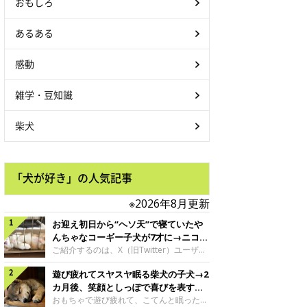
おもしろ
あるある
感動
雑学・豆知識
柴犬
「犬が好き」の人気記事
※2026年8月更新
お迎え初日から“ヘソ天”で寝ていたや
んちゃなコーギー子犬が7才に→ニコニ
コ“コーギースマイル”が魅力のコに成
ご紹介するのは、X（旧Twitter）ユーザー
＠Kus1oKg2vsgdWS2さんの愛犬でウェル
長！
遊び疲れてスヤスヤ眠る柴犬の子犬→2
シュ・コーギー・ペンブロークの神楽ちゃ
ん。今年の8月で7才になるという神楽ちゃ
カ月後、笑顔としっぽで喜びを表すコ
んですが、いったいどんな子犬時代を過ご
に成長！
おもちゃで遊び疲れて、こてんと眠った子