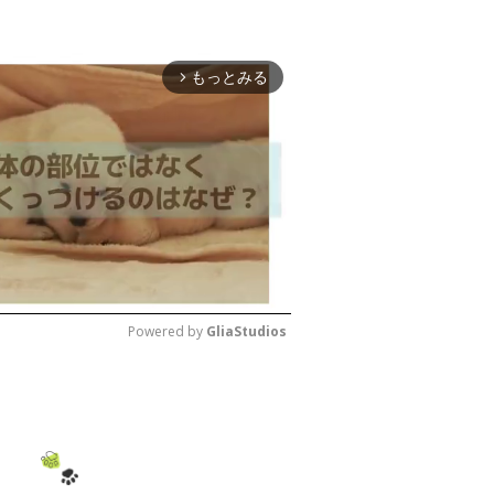
もっとみる
arrow_forward_ios
Powered by 
GliaStudios
M
u
t
e