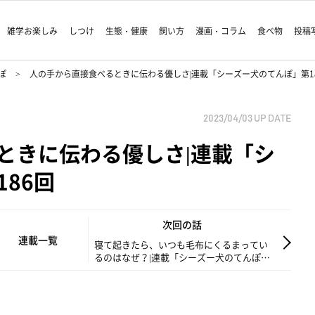
雑学お楽しみ
しつけ
生態・健康
飼い方
漫画・コラム
食べ物
投稿
ぽ
人の手から直接食べるときに伝わる優しさ|連載「シーズー犬のてんぽ」第1
2023/04/03
UP DATE
ときに伝わる優しさ|連載「シ
86回
次回の話
連載一覧
寝て起きたら、いつも毛布にくるまってい
るのはなぜ？|連載「シーズー犬のてんぽ」
第187回