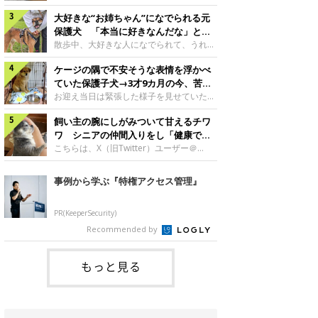
したのでしょうか。今回は、神楽ちゃんの
犬。あれから2カ月、表情や行動にさまざ
成長を飼い主さんと振り返ります！神楽ち
大好きな“お姉ちゃん”になでられる元
まな変化が見られるようになりました。遊
ゃんの成長について聞いた！お迎えから数
び疲れて眠る生後2カ月のなっちゃん遊び
保護犬 「本当に好きなんだな」と感
日後の神楽ちゃん（撮影時生後2カ月）＠
疲れた様子のなっちゃん。@Pkndg_紹介
じる表情にほっこり
散歩中、大好きな人になでられて、うれし
Kus1oKg2vsgdWS2――お迎え当初の神楽
するのは、X（旧Twitter）ユーザー
そうな表情を見せる元保護犬。甘えるよう
ちゃんの様子について教えてください。飼
@Pkndg_さんの愛犬・なっちゃん（取材
ケージの隅で不安そうな表情を浮かべ
な姿に、見ているこちらまでほっこりしま
い主さん： 「お迎え当日から“ヘソ天”で寝
時、生後4カ月／柴犬）。こちらの写真
す。大好きな“お姉ちゃん”に甘える小次郎
ていた保護子犬→3才9カ月の今、苦手
るようなコでし
は、なっちゃんが生後2カ月のころに撮影
くん妹さんになでてもらい、うれしそうな
を克服し頼もしいコに成長！
お迎え当日は緊張した様子を見せていた元
された一枚です。この日、なっちゃんは家
表情を見せる小次郎くん（2026年6月撮
野犬の保護子犬。あれから約3年半、苦手
族と一緒におもちゃで遊んでいました。た
影）。@mika_Jimmy紹介するのは、X（旧
飼い主の腕にしがみついて甘えるチワ
だったことを一つひとつ克服し、家族に寄
くさん遊んで疲れたのか、その後は眠り始
Twitter）ユーザー@mika_Jimmyさんの愛
り添う姿を見せています。お迎え当日、ケ
ワ シニアの仲間入りをし「健康で穏
めたそうです。眠るなっちゃん。
犬・小次郎くん（撮影時5才）。こちら
ージの隅で不安そうにお迎え当日のシルビ
やかな暮らしが続いてほしい」と願う
こちらは、X（旧Twitter）ユーザー＠
@Pkndg_
は、飼い主さんの妹さんと一緒に散歩をし
アちゃん。@nemonemotos今回紹介する
kotubusuke617さんが投稿した写真。写
たときに撮影したという一枚です。この
のは、X（旧Twitter）ユーザー
っているのは、愛犬でチワワのつぶしゃん
事例から学ぶ『特権アクセス管理』
日、飼い主さんは実家から自宅へ帰る途
@nemonemotosさんの愛犬・シルビアち
（本名：こつぶちゃん）です。飼い主さん
中、妹さんと公園で待ち合わせ
ゃん（撮影当時、生後推定2カ月）。飼い
の腕にしがみつくつぶしゃん（撮影時6
主さんが「#最初に撮った一枚」として投
才）＠kotubusuke617撮影当時の状況に
PR(KeeperSecurity)
稿した写真には、ケージの隅で不安そうな
ついて伺うと、飼い主さんはこう教えてく
Recommended by
表情を浮かべるシルビアちゃんの姿が写っ
れました。飼い主さん： 「ある休日のこ
ていました。こちらは、保護犬だったシル
とです。私がソファに座った途端にひざの
上にのってきたので、そのままなでながら
もっと見る
テレビを見ていたのですが、微動だにしな
いので気になって見てみると、腕にしがみ
つくような形で気持ちよさそうに