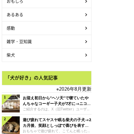
おもしろ
あるある
感動
雑学・豆知識
柴犬
「犬が好き」の人気記事
※2026年8月更新
お迎え初日から“ヘソ天”で寝ていたや
んちゃなコーギー子犬が7才に→ニコニ
コ“コーギースマイル”が魅力のコに成
ご紹介するのは、X（旧Twitter）ユーザー
＠Kus1oKg2vsgdWS2さんの愛犬でウェル
長！
遊び疲れてスヤスヤ眠る柴犬の子犬→2
シュ・コーギー・ペンブロークの神楽ちゃ
ん。今年の8月で7才になるという神楽ちゃ
カ月後、笑顔としっぽで喜びを表すコ
んですが、いったいどんな子犬時代を過ご
に成長！
おもちゃで遊び疲れて、こてんと眠った子