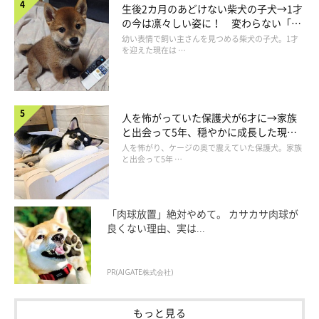
生後2カ月のあどけない柴犬の子犬→1才
の今は凛々しい姿に！ 変わらない「く
りくりおめめ」にもほっこり
幼い表情で飼い主さんを見つめる柴犬の子犬。1才
を迎えた現在は …
人を怖がっていた保護犬が6才に→家族
と出会って5年、穏やかに成長した現在
の姿にグッとくる
人を怖がり、ケージの奥で震えていた保護犬。家族
と出会って5年 …
「肉球放置」絶対やめて。 カサカサ肉球が
いぬのきもちweb
良くない理由、実は...
それがいい場合もあるし、逆の場合もある。最初に訪れたとき
PR(AIGATE株式会社)
に、「ここ、いいかも」と思った250坪ほどで150万円の土地が
あった。そこは用事のある人しか道には入ってこないひっそりと
もっと見る