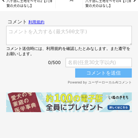
八ヶ岳に土地を〜その2【穴澤
八ヶ岳に土地を〜その4【穴澤
賢の犬のはなし】
賢の犬のはなし】
いぬのきもちweb
移住アドバイザーの友枝さん曰く「冬、とくに2月の八ヶ岳が一
番厳しい。それ以外の季節は最高」とのことだった。それで実際
に２月に行ってみたのだが、たしかに雪と寒さは厳しい。が、景
色は最高だし、空気が乾燥しているし、防寒対策をばっちりして
おけば凍えるほどではなかった（日帰りだったので夜は知らな
い）。