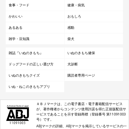
食事・フード
健康・病気
かわいい
おもしろ
あるある
感動
雑学・豆知識
柴犬
雑誌『いぬのきもち』
いぬのきもち健保
ドッグフードの正しい選び方
犬診断
いぬのきもちクイズ
購読者専用ページ
いぬ・ねこのきもちアプリ
ＡＢＪマークは、この電子書店・電子書籍配信サービス
が、著作権者からコンテンツ使用許諾を得た正規版配信サ
ービスであることを示す登録商標（登録番号 第11091003
号）です。
ABJマークの詳細、ABJマークを掲示しているサービスの一