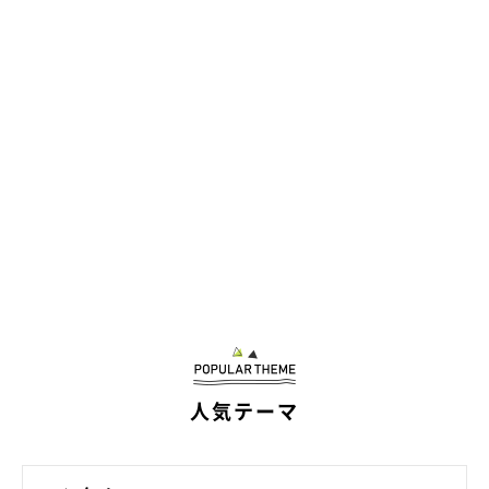
そんな状況を見るに見かねたのか、友枝さんがある土地に案内し
てくれた。そこは友枝さんも暮らしている「丸山の森別荘地」の
端にある300坪ほどの土地で、目の前は村営林になっている。少
し傾斜があるが、その分眺めはよさそう。さらに古い山小屋も建
っている。外にある階段は朽ち果てているが、中は少し修理すれ
ば使えるという。その土地に立った瞬間「ここがいい！」と思っ
てしまった。
人気テーマ