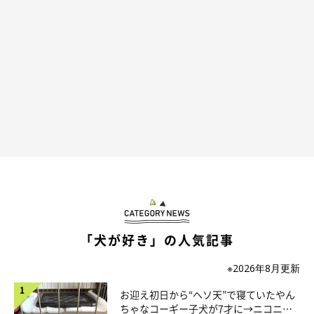
いぬのきもちweb
そうなると、他のシーズンはどれくらい最高なんだろう、と期待
してしまう。そんなわけで、4月上旬から雪がなくなったタイミ
ングで何度か八ヶ岳に行っていた。前回は日帰りで、大福たちは
しんどかっただろうと、犬と泊まれる貸別荘を探して宿泊するこ
とに。この連載で、ちょくちょく八ヶ岳の貸別荘の写真があった
のは、実はこういうわけだったのだ。
「犬が好き」の人気記事
※2026年8月更新
お迎え初日から“ヘソ天”で寝ていたやん
ちゃなコーギー子犬が7才に→ニコニ