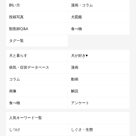
飼い方
漫画・コラム
投稿写真
犬図鑑
獣医師Q&A
食べ物
タグ一覧
犬と暮らす
犬が好き♥
病気・症状データベース
漫画
コラム
動画
画像
解説
食べ物
アンケート
人気キーワード一覧
しつけ
しぐさ・生態