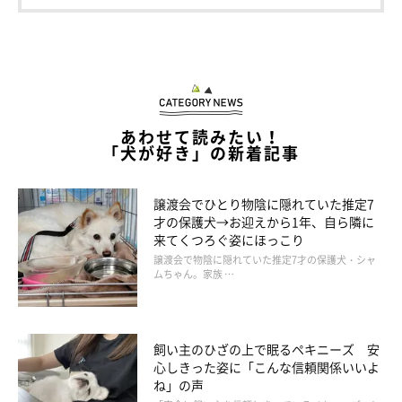
した別荘地の一角だったが、雪がなくなると、なんだか薄暗くち
ょっと湿った感じがした。
あわせて読みたい！
「犬が好き」の新着記事
譲渡会でひとり物陰に隠れていた推定7
才の保護犬→お迎えから1年、自ら隣に
来てくつろぐ姿にほっこり
譲渡会で物陰に隠れていた推定7才の保護犬・シャ
ムちゃん。家族 …
いぬのきもちweb
飼い主のひざの上で眠るペキニーズ 安
心しきった姿に「こんな信頼関係いいよ
賃貸マンションを借りるときに、何軒も見て回っていると、入っ
ね」の声
た瞬間に「ここがいい！」と直感で思うことがある。そういうピ