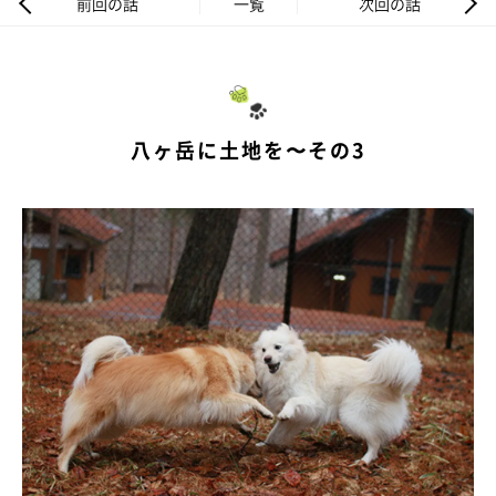
前回の話
一覧
次回の話
八ヶ岳に土地を〜その3