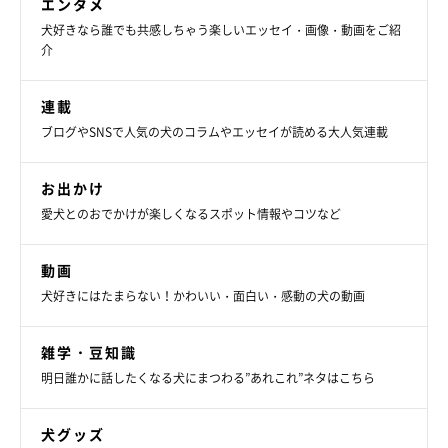
エンタメ
犬好きなら誰でも共感しちゃう楽しいエッセイ・画像・動画をご紹
介
いぬのきもちweb
連載
ブログやSNSで人気の犬のコラムやエッセイが読める大人気連載
ただし、そこは正式に売りに出ている土地ではないとのこと。し
かし持ち主はもう何年も来ていないし、以前「売ってもいい」と
お出かけ
漏らしていたらしい。しかもそのとき口にしていた価格は土地・
愛犬とのおでかけが楽しくなるスポット情報やコツなど
建物付きで200万円。もし本当に買う気があるのなら、管理事務
所を通して持ち主に交渉してくれるという。
動画
犬好きにはたまらない！かわいい・面白い・感動の犬の動画
雑学・豆知識
明日誰かに話したくなる犬にまつわる”あれこれ”ネタはこちら
犬グッズ