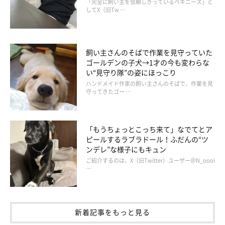
「完全に飼い主を信頼しきっているペキニーズ」と
してX（旧Tw …
ンと来る感じがしないのだ。そんな調子で、遊び半分、下見半分
という感じで何度か八ヶ岳に行っていた。予算も限られている
し、そう簡単にいい物件が見つかるもんでもないと思っていた。
飼い主さんのそばで作業を見守っていた
ゴールデンの子犬→1才の今も変わらな
い“見守り隊”の姿にほっこり
ハンドメイド作家の飼い主さんのそばで、作業を見
守ってきたゴー …
「もうちょっとこっち来て」なでてとア
ピールするラブラドール！ふだんの“ツ
ンデレ”な様子にもキュン
ご紹介するのは、X（旧Twitter）ユーザー＠N_oooi
…
いぬのきもちweb
新着記事をもっと見る