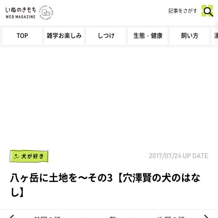
記事をさがす
TOP
雑学お楽しみ
しつけ
生態・健康
飼い方
犬が好き
2017/07/24
UP DATE
八ヶ岳に土地を〜その3【穴澤賢の犬のはな
し】