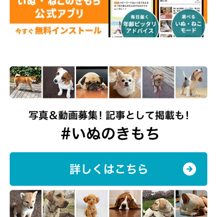
▶
穴澤賢の最新刊『また、犬と暮らして。』発売中
▶
Another Days
▶
富士丸な日々
▶
DeLoreans-shop