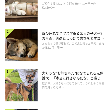
コ“コーギースマイル”が魅力のコに成
ご紹介するのは、X（旧Twitter）ユーザー＠
長！
Kus1oK …
遊び疲れてスヤスヤ眠る柴犬の子犬→2
カ月後、笑顔としっぽで喜びを表すコに
成長！
おもちゃで遊び疲れて、こてんと眠った子犬。あれ
から2カ月、表 …
いぬのきもちweb
八ヶ岳に毎回行く度に友枝さんに土地を紹介してもらっていたの
大好きな“お姉ちゃん”になでられる元保
だが、まずは前回雪の中で見た土地を再度訪れてみた。当たり前
護犬 「本当に好きなんだな」と感じる
表情にほっこり
だが、雪がなくなった風景は全然違っていた。雪が積もっている
散歩中、大好きな人になでられて、うれしそうな表
情を見せる元保 …
ときは、一面真っ白なので、「どこもなんとなくよさそう」に感
じたが、地面があらわになると、道路や周囲のようすがよくわか
る。