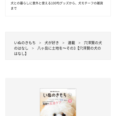
犬との暮らしに意外と使える100均グッズから、犬モチーフの雑貨
まで
いぬのきもちweb
いぬのきもち
犬が好き
連載
穴澤賢の犬
のはなし
八ヶ岳に土地を〜その3【穴澤賢の犬の
どうしよう。200万円か。相場から考えるとかなり安いが、私に
はなし】
とっては大金だ。が、頑張れば買えなくはない。でも、本当に買
うの？ 土地探しをはじめてまだ間もないのに、もう買っちゃう
の？ どうする、俺。