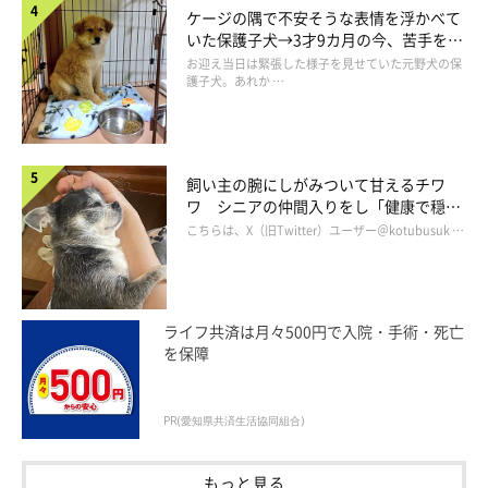
ケージの隅で不安そうな表情を浮かべて
いた保護子犬→3才9カ月の今、苦手を克
服し頼もしいコに成長！
お迎え当日は緊張した様子を見せていた元野犬の保
護子犬。あれか …
飼い主の腕にしがみついて甘えるチワ
ワ シニアの仲間入りをし「健康で穏や
かな暮らしが続いてほしい」と願う
こちらは、X（旧Twitter）ユーザー＠kotubusuk …
ライフ共済は月々500円で入院・手術・死亡
を保障
PR(愛知県共済生活協同組合)
もっと見る