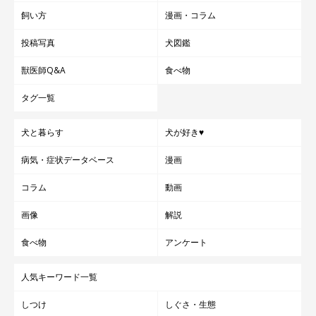
飼い主さん：
飼い方
漫画・コラム
「ペットを飼うと行動に制限がかかる、とよく言われますが、私
投稿写真
犬図鑑
個人の意見としてはそんなことはないと思っています。家族のひ
獣医師Q&A
食べ物
とりだからこそ、モカも一緒に行ける場所やお店にたくさん行っ
て、思い出を作りたいです」
タグ一覧
犬と暮らす
犬が好き♥
病気・症状データベース
漫画
コラム
動画
画像
解説
食べ物
アンケート
人気キーワード一覧
しつけ
しぐさ・生態