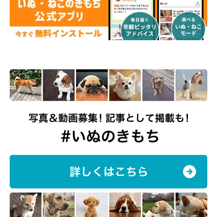
やしつけなど、飼い主さんご家族はすべてのことが初めてだった
といい、
「どの方法が正解なのかわからず悩んだりと、試行錯誤
の日々だった」
と振り返ります。
とにかく目まぐるしい毎日で大変なこともあったそうですが、ス
クスクと成長していくモカちゃんの姿に癒され、
「生活がより一
層楽しく、充実するようになった」
と飼い主さんは感じているよ
うです。