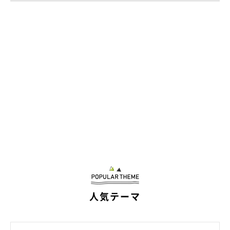
うに駆け寄っていき、
「嬉しい！」を全身でアピール
しているそ
う。
ほかにも、もらったおやつがあまり好きじゃないものだったとき
は、おやつを食べずにくわえたまま飼い主さんのことをじーっと
見つめ、
「これ好きじゃない」と言わんばかりにアピール
してく
るのだそうです。
人気テーマ