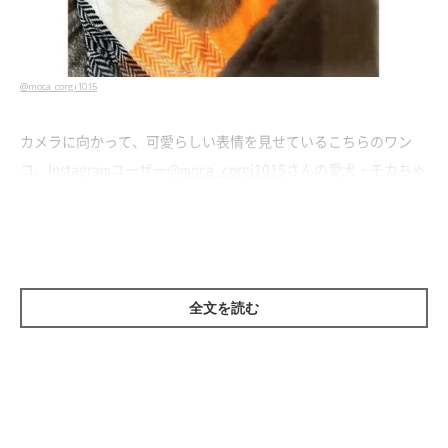
@moca_corgi1015
カメラに向かって、可愛らしい表情を見せているこちらのワン
コ。Instagramユーザー
@moca_corgi1015
さんの愛犬・モカちゃ
ん（取材当時、生後5カ月）です。
撮影当時、生後3カ月ほどのモカちゃん。飼い主さんによれば、
モカちゃんを家族に迎えて間もない頃に撮影した一枚だったのだ
全文を読む
とか。モカちゃんのヘソ天姿を見ると、
「飼い主さんの家にすっ
かり慣れたんだな」
ということが伝わってきますね！