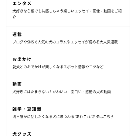
エンタメ
犬好きなら誰でも共感しちゃう楽しいエッセイ・画像・動画をご紹
介
連載
ブログやSNSで人気の犬のコラムやエッセイが読める大人気連載
お出かけ
愛犬とのおでかけが楽しくなるスポット情報やコツなど
動画
犬好きにはたまらない！かわいい・面白い・感動の犬の動画
食べることに関しては貪欲だという、モカちゃん。食い意地がスゴいそうで
すが、大好物を目の前にしてもしっかり「マテ」ができる、おりこうさんな
雑学・豆知識
一面も♪
明日誰かに話したくなる犬にまつわる”あれこれ”ネタはこちら
@moca_corgi1015
犬グッズ
そのようなモカちゃんを見ていると、
「生後5カ月ながらも、自