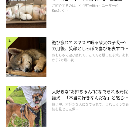
コ“コーギースマイル”が魅力のコに成
ご紹介するのは、X（旧Twitter）ユーザー＠
長！
Kus1oK …
遊び疲れてスヤスヤ眠る柴犬の子犬→2
カ月後、笑顔としっぽで喜びを表すコに
成長！
おもちゃで遊び疲れて、こてんと眠った子犬。あれ
から2カ月、表 …
@moca_corgi1015
大好きな“お姉ちゃん”になでられる元保
護犬 「本当に好きなんだな」と感じる
「コーギーと暮らすことがずっと前からの夢だった」
という飼い
表情にほっこり
散歩中、大好きな人になでられて、うれしそうな表
主さん。ペットショップのホームページに掲載されている写真を
情を見せる元保 …
見ていたときにモカちゃんを見つけたといい、
「たくさんのコー
ギーちゃんたちを見ていたときにモカを見つけ、一目惚れしまし
た！」
と、運命の出会いを振り返ります。