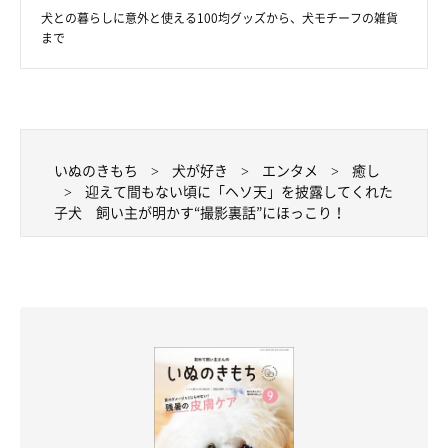
犬との暮らしに意外と使える100均グッズから、犬モチーフの雑貨
分の意思がちゃんとあるんだなぁ」
と感じるという飼い主さん。
まで
同時に、モカちゃんの成長も感じているといいます。
飼い主さん：
「以前にモカが、飼い主のことを噛んでしまったことがありまし
いぬのきもち
犬が好き
エンタメ
癒し
た。
『いけないことだよ』
ということを伝えると、モカは申し訳
迎えて間もない頃に「ヘソ天」を披露してくれた
なさそうにフセをしたり、その後に遊びの延長で噛みそうになっ
子犬 飼い主が明かす“撮影裏話”にほっこり！
ても、噛まずになめたり甘噛みにしたり。
そんな姿を見ると、
『飼い主が伝えたいことなどはちゃんと汲み
取ってくれて、行動に移そうとしているのかなぁ』
と思い、モカ
の成長を感じました」