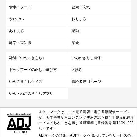
食事・フード
健康・病気
かわいい
おもしろ
@moca_corgi1015
あるある
感動
飼い主さん：
雑学・豆知識
柴犬
「夢だったコーギーとの暮らしが実現し、モカが家にいるだけで
雑誌『いぬのきもち』
いぬのきもち健保
毎日とても幸せです。モカにも
『私たちと一緒にいて楽しいし幸
せだな』
と思ってもらえるように、これからも信頼関係を築きな
ドッグフードの正しい選び方
犬診断
がら過ごしていきたいなと思っています」
いぬのきもちクイズ
購読者専用ページ
いぬ・ねこのきもちアプリ
写真提供・取材協力／Instagram（
@moca_corgi1015
さん）
※この記事は投稿者さまにご了承をいただいたうえで制作してい
ます。
ＡＢＪマークは、この電子書店・電子書籍配信サービス
が、著作権者からコンテンツ使用許諾を得た正規版配信サ
取材・文／雨宮カイ
ービスであることを示す登録商標（登録番号 第11091003
号）です。
ABJマークの詳細、ABJマークを掲示しているサービスの一