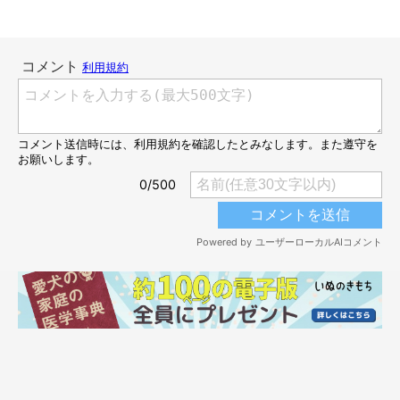
いエピソードを教えてくれました。
飼い主さん：
「お迎え当時のモカはなかなかヘソ天をしてくれず、私たちは
『まだ慣れてないのかなぁ…』
と思っていました。しかしあの
日、モカが
急におなかを出してヘソ天で寝始めた
んです。
急いで写真を撮りましたが、カメラのカシャッという音で起きて
しまって…。それがあの写真でした」
なんとなくのイメージで、
「コーギーはヘソ天ばかりするものだ
と勝手に思っていた（笑）」
という飼い主さんご家族。モカちゃ
んの初ヘソ天を見たときは、嬉しい気持ちでいっぱいだったよう
です！