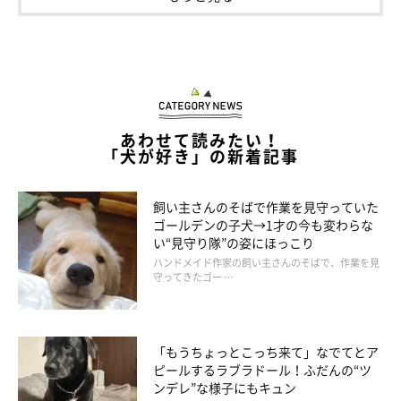
@moca_corgi1015
そんなモカちゃんは、ペットショップのスタッフさんから
「お昼
寝大好きでおっとりさんなコですよ」
と伝えられていたそうです
が…。
あわせて読みたい！
「犬が好き」の新着記事
飼い主さん：
「家に着いた瞬間、
『え!? どこがおっとりさんなの!?』
と思う
飼い主さんのそばで作業を見守っていた
ほど、家の中を元気に走り回ったりジャンプしたりと、とてもや
ゴールデンの子犬→1才の今も変わらな
い“見守り隊”の姿にほっこり
んちゃだということが初日からわかりました（笑）」
ハンドメイド作家の飼い主さんのそばで、作業を見
守ってきたゴー …
「もうちょっとこっち来て」なでてとア
ピールするラブラドール！ふだんの“ツ
ンデレ”な様子にもキュン