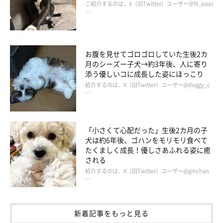
ご紹介するのは、X（旧Twitter）ユーザー＠N_oooi
…
お腹を見せてゴロゴロしていた生後2カ
月のシーズー子犬→約3年後、人に寄り
添う優しいコに成長した姿にほっこり
紹介するのは、X（旧Twitter）ユーザー@doggy_c
…
「小さくて心配だった」生後2カ月の子
犬は約6年後、ゴハンをモリモリ食べて
@moca_corgi1015
たくましく成長！優しさあふれる姿に癒
される
紹介するのは、X（旧Twitter）ユーザー@ginchan
お迎えしてすぐに、無邪気で愛らしい姿を見せてくれたモカちゃ
…
ん。性格は
素直でとってもピュア
なのだとか。
新着記事をもっと見る
たとえば、散歩中に声をかけてくれた人には分け隔てなく嬉しそ