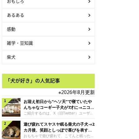
おもしろ
あるある
感動
雑学・豆知識
柴犬
「犬が好き」の人気記事
※2026年8月更新
お迎え初日から“ヘソ天”で寝ていたや
んちゃなコーギー子犬が7才に→ニコニ
コ“コーギースマイル”が魅力のコに成
ご紹介するのは、X（旧Twitter）ユーザー
＠Kus1oKg2vsgdWS2さんの愛犬でウェル
長！
遊び疲れてスヤスヤ眠る柴犬の子犬→2
シュ・コーギー・ペンブロークの神楽ちゃ
ん。今年の8月で7才になるという神楽ちゃ
カ月後、笑顔としっぽで喜びを表すコ
んですが、いったいどんな子犬時代を過ご
に成長！
おもちゃで遊び疲れて、こてんと眠った子