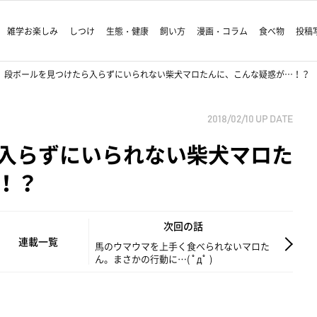
雑学お楽しみ
しつけ
生態・健康
飼い方
漫画・コラム
食べ物
投稿
段ボールを見つけたら入らずにいられない柴犬マロたんに、こんな疑惑が…！？
2018/02/10
UP DATE
入らずにいられない柴犬マロた
！？
次回の話
連載一覧
馬のウマウマを上手く食べられないマロた
ん。まさかの行動に…( ﾟдﾟ )