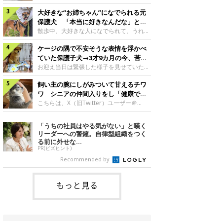
したのでしょうか。今回は、神楽ちゃんの
犬。あれから2カ月、表情や行動にさまざ
成長を飼い主さんと振り返ります！神楽ち
大好きな“お姉ちゃん”になでられる元
まな変化が見られるようになりました。遊
ゃんの成長について聞いた！お迎えから数
び疲れて眠る生後2カ月のなっちゃん遊び
保護犬 「本当に好きなんだな」と感
日後の神楽ちゃん（撮影時生後2カ月）＠
疲れた様子のなっちゃん。@Pkndg_紹介
じる表情にほっこり
散歩中、大好きな人になでられて、うれし
Kus1oKg2vsgdWS2――お迎え当初の神楽
するのは、X（旧Twitter）ユーザー
そうな表情を見せる元保護犬。甘えるよう
ちゃんの様子について教えてください。飼
@Pkndg_さんの愛犬・なっちゃん（取材
ケージの隅で不安そうな表情を浮かべ
な姿に、見ているこちらまでほっこりしま
い主さん： 「お迎え当日から“ヘソ天”で寝
時、生後4カ月／柴犬）。こちらの写真
す。大好きな“お姉ちゃん”に甘える小次郎
ていた保護子犬→3才9カ月の今、苦手
るようなコでし
は、なっちゃんが生後2カ月のころに撮影
くん妹さんになでてもらい、うれしそうな
を克服し頼もしいコに成長！
お迎え当日は緊張した様子を見せていた元
された一枚です。この日、なっちゃんは家
表情を見せる小次郎くん（2026年6月撮
野犬の保護子犬。あれから約3年半、苦手
族と一緒におもちゃで遊んでいました。た
影）。@mika_Jimmy紹介するのは、X（旧
飼い主の腕にしがみついて甘えるチワ
だったことを一つひとつ克服し、家族に寄
くさん遊んで疲れたのか、その後は眠り始
Twitter）ユーザー@mika_Jimmyさんの愛
り添う姿を見せています。お迎え当日、ケ
ワ シニアの仲間入りをし「健康で穏
めたそうです。眠るなっちゃん。
犬・小次郎くん（撮影時5才）。こちら
ージの隅で不安そうにお迎え当日のシルビ
やかな暮らしが続いてほしい」と願う
こちらは、X（旧Twitter）ユーザー＠
@Pkndg_
は、飼い主さんの妹さんと一緒に散歩をし
アちゃん。@nemonemotos今回紹介する
kotubusuke617さんが投稿した写真。写
たときに撮影したという一枚です。この
のは、X（旧Twitter）ユーザー
っているのは、愛犬でチワワのつぶしゃん
「うちの社員はやる気がない」と嘆く
日、飼い主さんは実家から自宅へ帰る途
@nemonemotosさんの愛犬・シルビアち
（本名：こつぶちゃん）です。飼い主さん
リーダーへの警鐘。自律型組織をつく
中、妹さんと公園で待ち合わせ
ゃん（撮影当時、生後推定2カ月）。飼い
の腕にしがみつくつぶしゃん（撮影時6
る前に外せな...
主さんが「#最初に撮った一枚」として投
才）＠kotubusuke617撮影当時の状況に
PR(ビズヒント)
稿した写真には、ケージの隅で不安そうな
ついて伺うと、飼い主さんはこう教えてく
Recommended by
表情を浮かべるシルビアちゃんの姿が写っ
れました。飼い主さん： 「ある休日のこ
ていました。こちらは、保護犬だったシル
とです。私がソファに座った途端にひざの
上にのってきたので、そのままなでながら
もっと見る
テレビを見ていたのですが、微動だにしな
いので気になって見てみると、腕にしがみ
つくような形で気持ちよさそうに