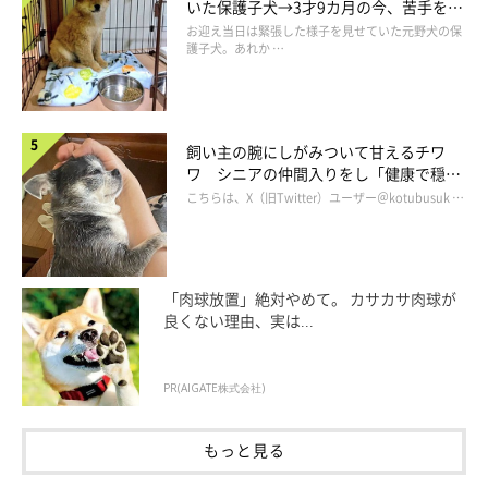
いた保護子犬→3才9カ月の今、苦手を克
服し頼もしいコに成長！
お迎え当日は緊張した様子を見せていた元野犬の保
護子犬。あれか …
飼い主の腕にしがみついて甘えるチワ
ワ シニアの仲間入りをし「健康で穏や
かな暮らしが続いてほしい」と願う
こちらは、X（旧Twitter）ユーザー＠kotubusuk …
「肉球放置」絶対やめて。 カサカサ肉球が
良くない理由、実は...
PR(AIGATE株式会社)
もっと見る