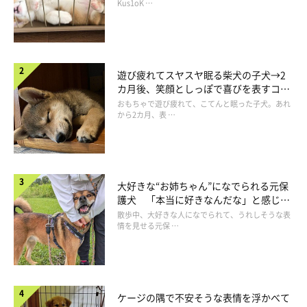
長！
Kus1oK …
遊び疲れてスヤスヤ眠る柴犬の子犬→2
カ月後、笑顔としっぽで喜びを表すコに
成長！
おもちゃで遊び疲れて、こてんと眠った子犬。あれ
から2カ月、表 …
大好きな“お姉ちゃん”になでられる元保
護犬 「本当に好きなんだな」と感じる
表情にほっこり
散歩中、大好きな人になでられて、うれしそうな表
情を見せる元保 …
ケージの隅で不安そうな表情を浮かべて