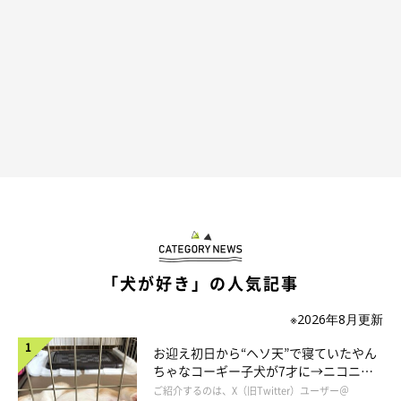
お布団の上で楽しそうにはしゃぐゆうきくんなのでしたヾ(*´∀
｀*)ﾉ
参照／YouTube（秋田犬ふとんが敷かれると嬉しくなり全く寝な
「犬が好き」の人気記事
い【akita dog puppy】）
※2026年8月更新
https://www.youtube.com/watch?v=PScLlBwd8RI
文／二宮ねこむ
お迎え初日から“ヘソ天”で寝ていたやん
ちゃなコーギー子犬が7才に→ニコニ
コ“コーギースマイル”が魅力のコに成
ご紹介するのは、X（旧Twitter）ユーザー＠