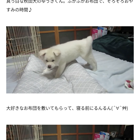
真っ白な秋田犬のゆうきくん。ふかふかお布団で、そろそろおや
すみの時間♪
大好きなお布団を敷いてもらって、寝る前にるんるん(´∀`艸)