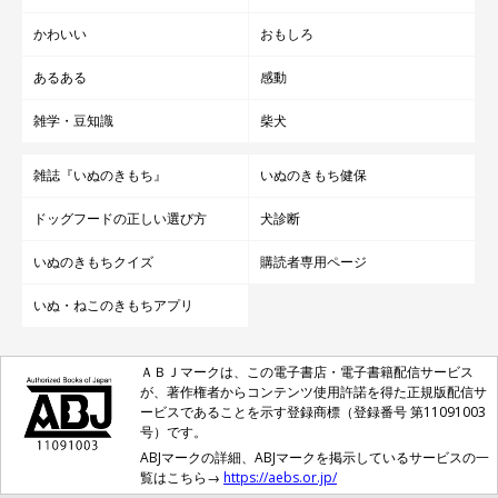
かわいい
おもしろ
あるある
感動
雑学・豆知識
柴犬
雑誌『いぬのきもち』
いぬのきもち健保
ドッグフードの正しい選び方
犬診断
いぬのきもちクイズ
購読者専用ページ
いぬ・ねこのきもちアプリ
ＡＢＪマークは、この電子書店・電子書籍配信サービス
が、著作権者からコンテンツ使用許諾を得た正規版配信サ
ービスであることを示す登録商標（登録番号 第11091003
号）です。
ABJマークの詳細、ABJマークを掲示しているサービスの一
覧はこちら→
https://aebs.or.jp/