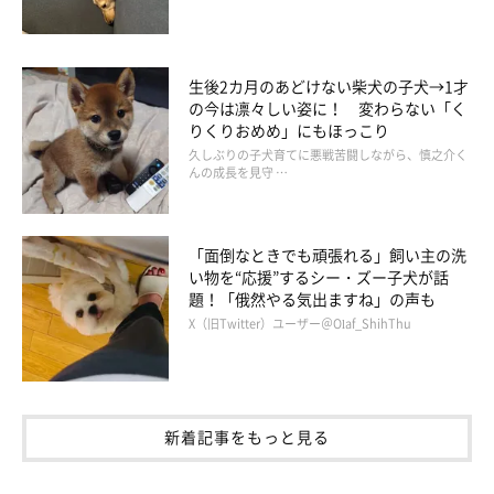
生後2カ月のあどけない柴犬の子犬→1才
の今は凛々しい姿に！ 変わらない「く
りくりおめめ」にもほっこり
久しぶりの子犬育てに悪戦苦闘しながら、慎之介く
んの成長を見守 …
「面倒なときでも頑張れる」飼い主の洗
い物を“応援”するシー・ズー子犬が話
題！「俄然やる気出ますね」の声も
X（旧Twitter）ユーザー＠Olaf_ShihThu
新着記事をもっと見る