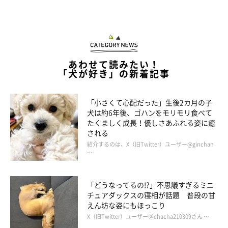
あわせて読みたい！
「犬が好き」の新着記事
「小さくて心配だった」生後2カ月の子
犬は約6年後、ゴハンをモリモリ食べて
たくましく成長！優しさあふれる姿に癒
される
紹介するのは、X（旧Twitter）ユーザー@ginchan
…
「どうなってるの!?」不思議すぎるミニ
チュアダックスの寝相が話題 普段の甘
えん坊な姿にもほっこり
X（旧Twitter）ユーザー＠chacha210309さん …