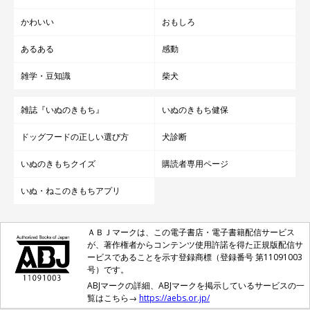
かわいい
おもしろ
あるある
感動
雑学・豆知識
柴犬
雑誌『いぬのきもち』
いぬのきもち健保
ドッグフードの正しい選び方
犬診断
いぬのきもちクイズ
購読者専用ページ
いぬ・ねこのきもちアプリ
ＡＢＪマークは、この電子書店・電子書籍配信サービス
が、著作権者からコンテンツ使用許諾を得た正規版配信サ
ービスであることを示す登録商標（登録番号 第11091003
号）です。
ABJマークの詳細、ABJマークを掲示しているサービスの一
覧はこちら→
https://aebs.or.jp/