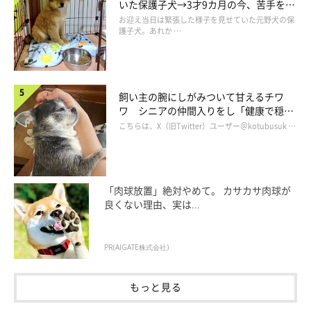
いた保護子犬→3才9カ月の今、苦手を克
服し頼もしいコに成長！
お迎え当日は緊張した様子を見せていた元野犬の保
護子犬。あれか …
飼い主の腕にしがみついて甘えるチワ
ワ シニアの仲間入りをし「健康で穏や
かな暮らしが続いてほしい」と願う
こちらは、X（旧Twitter）ユーザー＠kotubusuk …
「肉球放置」絶対やめて。 カサカサ肉球が
良くない理由、実は...
PR(AIGATE株式会社)
もっと見る