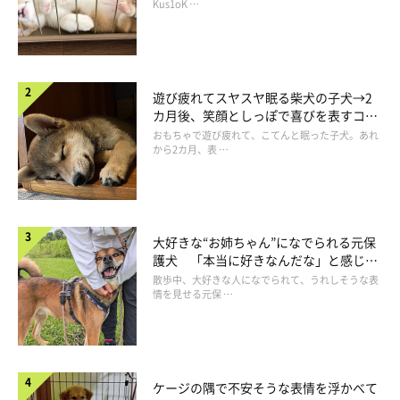
長！
Kus1oK …
遊び疲れてスヤスヤ眠る柴犬の子犬→2
カ月後、笑顔としっぽで喜びを表すコに
成長！
おもちゃで遊び疲れて、こてんと眠った子犬。あれ
から2カ月、表 …
大好きな“お姉ちゃん”になでられる元保
護犬 「本当に好きなんだな」と感じる
表情にほっこり
散歩中、大好きな人になでられて、うれしそうな表
情を見せる元保 …
ケージの隅で不安そうな表情を浮かべて