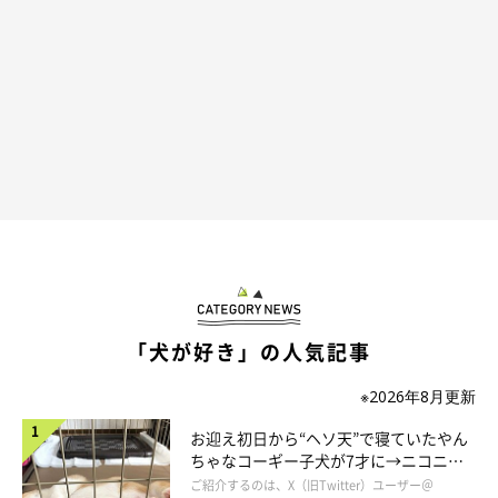
＠mamekichi_shiba
ごろ〜〜〜んヽ(´ー｀)ノ
自由奔放な豆吉くん、かわいすぎます(*´艸｀*)♡ 見ているだけ
で、きっと飼い主さんは癒やされちゃいますよね！
★Instagram、Twitterで「#いぬのきもち」「#いぬのきもち部」
「犬が好き」の人気記事
でご投稿いただいた素敵な写真・動画を紹介しています。
※2026年8月更新
参照／Instagram（
＠mamekichi_shiba
）
お迎え初日から“ヘソ天”で寝ていたやん
文／雨宮カイ
ちゃなコーギー子犬が7才に→ニコニ
コ“コーギースマイル”が魅力のコに成
ご紹介するのは、X（旧Twitter）ユーザー＠