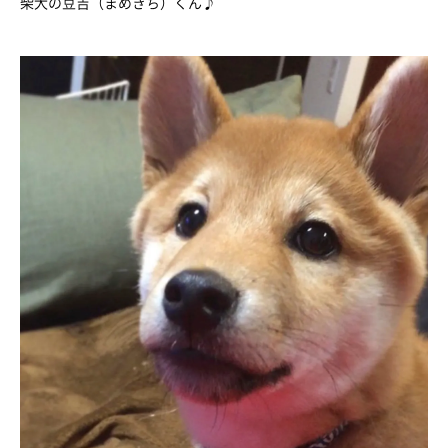
柴犬の豆吉（まめきち）くん♪