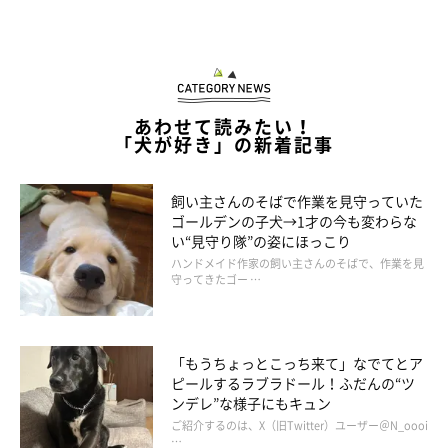
あわせて読みたい！
「犬が好き」の新着記事
飼い主さんのそばで作業を見守っていた
ゴールデンの子犬→1才の今も変わらな
い“見守り隊”の姿にほっこり
ハンドメイド作家の飼い主さんのそばで、作業を見
守ってきたゴー …
「もうちょっとこっち来て」なでてとア
ピールするラブラドール！ふだんの“ツ
ンデレ”な様子にもキュン
ご紹介するのは、X（旧Twitter）ユーザー＠N_oooi
…