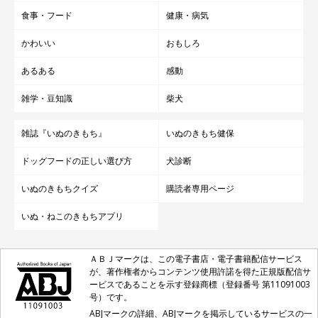
食事・フード
健康・病気
かわいい
おもしろ
あるある
感動
雑学・豆知識
柴犬
雑誌『いぬのきもち』
いぬのきもち健保
ドッグフードの正しい選び方
犬診断
いぬのきもちクイズ
購読者専用ページ
いぬ・ねこのきもちアプリ
ＡＢＪマークは、この電子書店・電子書籍配信サービス
が、著作権者からコンテンツ使用許諾を得た正規版配信サ
ービスであることを示す登録商標（登録番号 第11091003
号）です。
ABJマークの詳細、ABJマークを掲示しているサービスの一