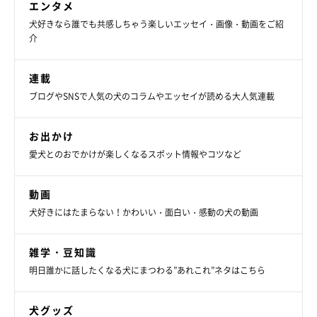
エンタメ
犬好きなら誰でも共感しちゃう楽しいエッセイ・画像・動画をご紹
関連記事:
介
溺愛している弟犬を“枕”にしてまったりタイ
ム！ ハスキー兄弟の「仲良しすぎる姿」が尊
い
今回紹介するのは、Twitterユーザー@Apollo_Husky_12さんの愛
連載
犬・アポロくん（兄／取材当時1才）、コスモくん（弟／取材当
ブログやSNSで人気の犬のコラムやエッセイが読める大人気連載
時、生後3カ月）。とある日、2頭は同じベッドでまったりとくつろ
いでいたのですが…よ〜く見ると、アポロくんがコスモくんの首元
に「あご乗せ」をしていたんです！ 当時の様子について、飼い主
写真提供・取材協力／Twitter（
@Apollo_Husky_12
さん）
さんに話を聞きました。
お出かけ
※この記事は投稿者さまにご了承をいただいたうえで制作してい
愛犬とのおでかけが楽しくなるスポット情報やコツなど
ます。
取材・文／雨宮カイ
動画
犬好きにはたまらない！かわいい・面白い・感動の犬の動画
雑学・豆知識
明日誰かに話したくなる犬にまつわる”あれこれ”ネタはこちら
犬グッズ