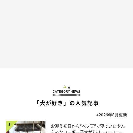
@Apollo_Husky_12
2022年10月に弟のコスモくんを迎え、飼い主さんご家族は多頭
飼いをスタートさせました。家族になったばかりの頃、コスモく
んは体の大きいアポロくんに負かされていてタジタジ…という感
じだったそうですが、成長したいまはコスモくんの体が大きくな
ったこともあり、対等にじゃれ合えるように。
最近も2頭はよくワンプロをしてじゃれ合っているといい、とて
も良い兄弟関係を築いているといいます。
「犬が好き」の人気記事
※2026年8月更新
お迎え初日から“ヘソ天”で寝ていたやん
ちゃなコーギー子犬が7才に→ニコニ