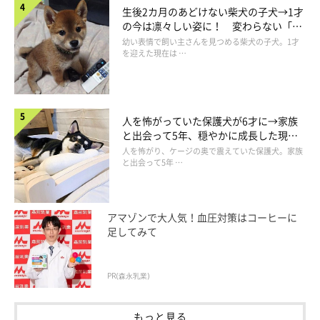
「コスモをお迎えするまではほとんど遠吠えをしなかったアポロ
生後2カ月のあどけない柴犬の子犬→1才
ですが、いまでは離れ離れになるとお互いに遠吠えをするように
の今は凛々しい姿に！ 変わらない「く
りくりおめめ」にもほっこり
なりました。
幼い表情で飼い主さんを見つめる柴犬の子犬。1才
を迎えた現在は …
また最近は、アポロがコスモに『あご乗せ』をする芸を覚えまし
た（笑） おやつが欲しいときには、2頭で協力して芸をしてく
人を怖がっていた保護犬が6才に→家族
れたりするので、とても可愛らしいですね」
と出会って5年、穏やかに成長した現在
の姿にグッとくる
人を怖がり、ケージの奥で震えていた保護犬。家族
と出会って5年 …
アマゾンで大人気！血圧対策はコーヒーに
足してみて
PR(森永乳業)
もっと見る