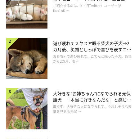
コ“コーギースマイル”が魅力のコに成
ご紹介するのは、X（旧Twitter）ユーザー＠
長！
Kus1oK …
遊び疲れてスヤスヤ眠る柴犬の子犬→2
カ月後、笑顔としっぽで喜びを表すコに
成長！
おもちゃで遊び疲れて、こてんと眠った子犬。あれ
から2カ月、表 …
@Apollo_Husky_12
大好きな“お姉ちゃん”になでられる元保
お互いに良い影響を与え合っている、アポロくんとコスモくん。
護犬 「本当に好きなんだな」と感じる
飼い主さんは、そんな2頭の仲良しエピソードを教えてくれまし
表情にほっこり
散歩中、大好きな人になでられて、うれしそうな表
た。
情を見せる元保 …
飼い主さん：