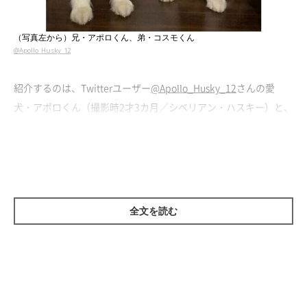
（写真左から）兄・アポロくん、弟・コスモくん
@Apollo_Husky_12
紹介するのは、Twitterユーザー
@Apollo_Husky_12
さんの愛
犬・アポロくん（撮影時2才3カ月／シベリアン・ハスキー）と、
コスモくん（撮影時、生後7カ月／シベリアン・ハスキー）。
「コスモもよく笑うようになりました」
と投稿された写真には、
カメラに向かってニコニコの笑顔を見せる2頭の姿が写っていま
した。見ていると優しい気持ちになれるような2頭の笑顔には、
全文を読む
Twitterユーザーから
「か...かわ...」「キュンキュンショットで
す」「可愛い笑顔に心鷲掴みにされました」「ぬいぐるみです
ね」
などとコメントが！
飼い主さんに話を聞くと、撮影した写真についてこう話します。