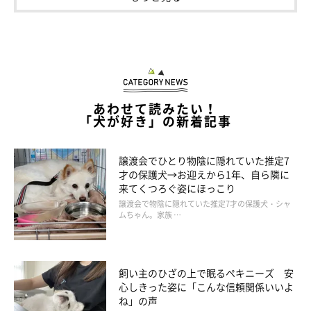
2頭とのこれからについて
あわせて読みたい！
「犬が好き」の新着記事
譲渡会でひとり物陰に隠れていた推定7
才の保護犬→お迎えから1年、自ら隣に
来てくつろぐ姿にほっこり
譲渡会で物陰に隠れていた推定7才の保護犬・シャ
ムちゃん。家族 …
飼い主のひざの上で眠るペキニーズ 安
心しきった姿に「こんな信頼関係いいよ
ね」の声