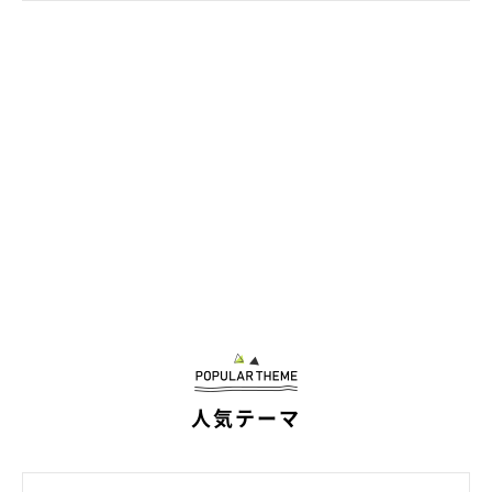
@Apollo_Husky_12
人気テーマ
これからも2頭は、飼い主さんご家族のもとでさまざまな経験を
しながら成長していくことでしょうね！