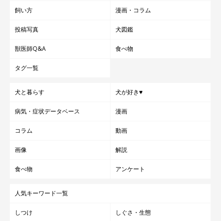
飼い方
漫画・コラム
投稿写真
犬図鑑
獣医師Q&A
食べ物
タグ一覧
犬と暮らす
犬が好き♥
病気・症状データベース
漫画
コラム
動画
画像
解説
食べ物
アンケート
人気キーワード一覧
しつけ
しぐさ・生態