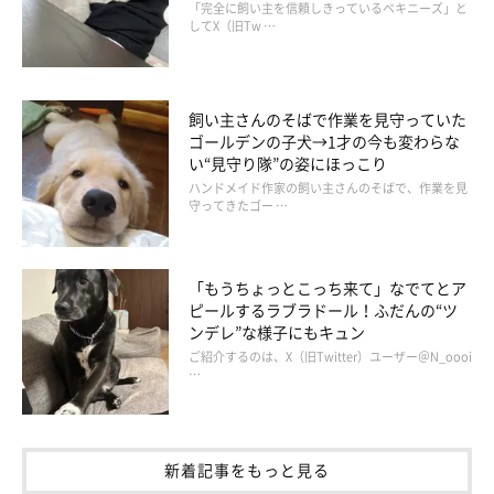
「完全に飼い主を信頼しきっているペキニーズ」と
してX（旧Tw …
@Apollo_Husky_12
飼い主さんのそばで作業を見守っていた
アポロくんとコスモくんは、飼い主さんご家族のもとで健やかに
ゴールデンの子犬→1才の今も変わらな
成長しています。毎日微笑ましいやりとりを見せてくれる2頭へ
い“見守り隊”の姿にほっこり
の思いを、飼い主さんはこう話していました。
ハンドメイド作家の飼い主さんのそばで、作業を見
守ってきたゴー …
飼い主さん：
「コスモがもうすぐ1才になるので、今後は2頭を連れてたくさん
「もうちょっとこっち来て」なでてとア
ピールするラブラドール！ふだんの“ツ
お出かけをしたいです。コスモがまだまだお勉強中のため心労が
ンデレ”な様子にもキュン
つきものではありますが、今年はスキーや犬ぞりなど、2頭と一
ご紹介するのは、X（旧Twitter）ユーザー＠N_oooi
緒に挑戦できればなと思っています！」
…
新着記事をもっと見る