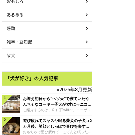
おもしろ
あるある
感動
雑学・豆知識
柴犬
「犬が好き」の人気記事
※2026年8月更新
お迎え初日から“ヘソ天”で寝ていたや
んちゃなコーギー子犬が7才に→ニコニ
コ“コーギースマイル”が魅力のコに成
ご紹介するのは、X（旧Twitter）ユーザー
＠Kus1oKg2vsgdWS2さんの愛犬でウェル
長！
遊び疲れてスヤスヤ眠る柴犬の子犬→2
シュ・コーギー・ペンブロークの神楽ちゃ
ん。今年の8月で7才になるという神楽ちゃ
カ月後、笑顔としっぽで喜びを表すコ
んですが、いったいどんな子犬時代を過ご
に成長！
おもちゃで遊び疲れて、こてんと眠った子