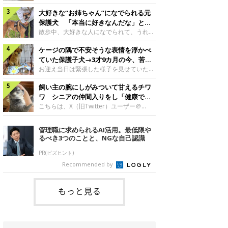
したのでしょうか。今回は、神楽ちゃんの
犬。あれから2カ月、表情や行動にさまざ
成長を飼い主さんと振り返ります！神楽ち
大好きな“お姉ちゃん”になでられる元
まな変化が見られるようになりました。遊
ゃんの成長について聞いた！お迎えから数
び疲れて眠る生後2カ月のなっちゃん遊び
保護犬 「本当に好きなんだな」と感
日後の神楽ちゃん（撮影時生後2カ月）＠
疲れた様子のなっちゃん。@Pkndg_紹介
じる表情にほっこり
散歩中、大好きな人になでられて、うれし
Kus1oKg2vsgdWS2――お迎え当初の神楽
するのは、X（旧Twitter）ユーザー
そうな表情を見せる元保護犬。甘えるよう
ちゃんの様子について教えてください。飼
@Pkndg_さんの愛犬・なっちゃん（取材
ケージの隅で不安そうな表情を浮かべ
な姿に、見ているこちらまでほっこりしま
い主さん： 「お迎え当日から“ヘソ天”で寝
時、生後4カ月／柴犬）。こちらの写真
す。大好きな“お姉ちゃん”に甘える小次郎
ていた保護子犬→3才9カ月の今、苦手
るようなコでし
は、なっちゃんが生後2カ月のころに撮影
くん妹さんになでてもらい、うれしそうな
を克服し頼もしいコに成長！
お迎え当日は緊張した様子を見せていた元
された一枚です。この日、なっちゃんは家
表情を見せる小次郎くん（2026年6月撮
野犬の保護子犬。あれから約3年半、苦手
族と一緒におもちゃで遊んでいました。た
影）。@mika_Jimmy紹介するのは、X（旧
飼い主の腕にしがみついて甘えるチワ
だったことを一つひとつ克服し、家族に寄
くさん遊んで疲れたのか、その後は眠り始
Twitter）ユーザー@mika_Jimmyさんの愛
り添う姿を見せています。お迎え当日、ケ
ワ シニアの仲間入りをし「健康で穏
めたそうです。眠るなっちゃん。
犬・小次郎くん（撮影時5才）。こちら
ージの隅で不安そうにお迎え当日のシルビ
やかな暮らしが続いてほしい」と願う
こちらは、X（旧Twitter）ユーザー＠
@Pkndg_
は、飼い主さんの妹さんと一緒に散歩をし
アちゃん。@nemonemotos今回紹介する
kotubusuke617さんが投稿した写真。写
たときに撮影したという一枚です。この
のは、X（旧Twitter）ユーザー
っているのは、愛犬でチワワのつぶしゃん
管理職に求められるAI活用。最低限や
日、飼い主さんは実家から自宅へ帰る途
@nemonemotosさんの愛犬・シルビアち
（本名：こつぶちゃん）です。飼い主さん
るべき3つのことと、NGな自己認識
中、妹さんと公園で待ち合わせ
ゃん（撮影当時、生後推定2カ月）。飼い
の腕にしがみつくつぶしゃん（撮影時6
主さんが「#最初に撮った一枚」として投
才）＠kotubusuke617撮影当時の状況に
PR(ビズヒント)
稿した写真には、ケージの隅で不安そうな
ついて伺うと、飼い主さんはこう教えてく
Recommended by
表情を浮かべるシルビアちゃんの姿が写っ
れました。飼い主さん： 「ある休日のこ
ていました。こちらは、保護犬だったシル
とです。私がソファに座った途端にひざの
上にのってきたので、そのままなでながら
もっと見る
テレビを見ていたのですが、微動だにしな
いので気になって見てみると、腕にしがみ
つくような形で気持ちよさそうに