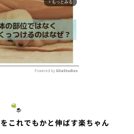
もっとみる
arrow_forward_ios
Powered by 
GliaStudios
M
u
t
e
ツをこれでもかと伸ばす楽ちゃん