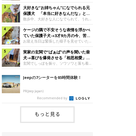
したのでしょうか。今回は、神楽ちゃんの
犬。あれから2カ月、表情や行動にさまざ
成長を飼い主さんと振り返ります！神楽ち
大好きな“お姉ちゃん”になでられる元
まな変化が見られるようになりました。遊
ゃんの成長について聞いた！お迎えから数
び疲れて眠る生後2カ月のなっちゃん遊び
保護犬 「本当に好きなんだな」と感
日後の神楽ちゃん（撮影時生後2カ月）＠
疲れた様子のなっちゃん。@Pkndg_紹介
じる表情にほっこり
散歩中、大好きな人になでられて、うれし
Kus1oKg2vsgdWS2――お迎え当初の神楽
するのは、X（旧Twitter）ユーザー
そうな表情を見せる元保護犬。甘えるよう
ちゃんの様子について教えてください。飼
@Pkndg_さんの愛犬・なっちゃん（取材
ケージの隅で不安そうな表情を浮かべ
な姿に、見ているこちらまでほっこりしま
い主さん： 「お迎え当日から“ヘソ天”で寝
時、生後4カ月／柴犬）。こちらの写真
す。大好きな“お姉ちゃん”に甘える小次郎
ていた保護子犬→3才9カ月の今、苦手
るようなコでし
は、なっちゃんが生後2カ月のころに撮影
くん妹さんになでてもらい、うれしそうな
を克服し頼もしいコに成長！
お迎え当日は緊張した様子を見せていた元
された一枚です。この日、なっちゃんは家
表情を見せる小次郎くん（2026年6月撮
野犬の保護子犬。あれから約3年半、苦手
族と一緒におもちゃで遊んでいました。た
影）。@mika_Jimmy紹介するのは、X（旧
実家の玄関で“ばぁば”の声を聞いた柴
だったことを一つひとつ克服し、家族に寄
くさん遊んで疲れたのか、その後は眠り始
Twitter）ユーザー@mika_Jimmyさんの愛
り添う姿を見せています。お迎え当日、ケ
犬→喜びを爆発させる「相思相愛」な
めたそうです。眠るなっちゃん。
犬・小次郎くん（撮影時5才）。こちら
ージの隅で不安そうにお迎え当日のシルビ
光景にほっこり
玄関でしっぽを振り、ソワソワと落ち着か
@Pkndg_
は、飼い主さんの妹さんと一緒に散歩をし
アちゃん。@nemonemotos今回紹介する
ない様子の柴犬。その先には、大好きな人
たときに撮影したという一枚です。この
のは、X（旧Twitter）ユーザー
との再会が待っていました。玄関でソワソ
Jeepの7シーターを85時間体験！
日、飼い主さんは実家から自宅へ帰る途
@nemonemotosさんの愛犬・シルビアち
ワする福丸くんソワソワした様子を見せる
中、妹さんと公園で待ち合わせ
ゃん（撮影当時、生後推定2カ月）。飼い
福丸くん。@totomo_fukumaru紹介する
主さんが「#最初に撮った一枚」として投
のは、X（旧Twitter）ユーザー
PR(Jeep Japan)
稿した写真には、ケージの隅で不安そうな
@totomo_fukumaruさんが投稿していた
Recommended by
表情を浮かべるシルビアちゃんの姿が写っ
動画。玄関でしっぽを振っているのは、愛
ていました。こちらは、保護犬だったシル
犬・福丸くん（撮影時11才／柴犬）です。
何やらソワソワしている様子が印象的です
もっと見る
が、それにはほっこりする理由がありまし
た。 玄関で聞こえた、うれしい声ばぁば
に会えて喜ぶ福丸くん。@to