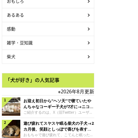
おもしろ
あるある
感動
雑学・豆知識
柴犬
「犬が好き」の人気記事
※2026年8月更新
お迎え初日から“ヘソ天”で寝ていたや
んちゃなコーギー子犬が7才に→ニコニ
コ“コーギースマイル”が魅力のコに成
ご紹介するのは、X（旧Twitter）ユーザー
＠Kus1oKg2vsgdWS2さんの愛犬でウェル
長！
遊び疲れてスヤスヤ眠る柴犬の子犬→2
シュ・コーギー・ペンブロークの神楽ちゃ
ん。今年の8月で7才になるという神楽ちゃ
カ月後、笑顔としっぽで喜びを表すコ
んですが、いったいどんな子犬時代を過ご
に成長！
おもちゃで遊び疲れて、こてんと眠った子