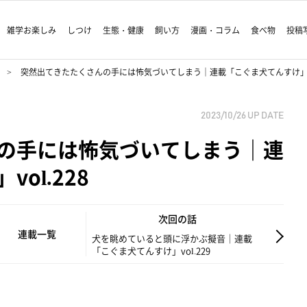
雑学お楽しみ
しつけ
生態・健康
飼い方
漫画・コラム
食べ物
投稿
突然出てきたたくさんの手には怖気づいてしまう｜連載「こぐま犬てんすけ」vol
2023/10/26
UP DATE
の手には怖気づいてしまう｜連
ol.228
次回の話
連載一覧
犬を眺めていると頭に浮かぶ擬音｜連載
「こぐま犬てんすけ」vol.229