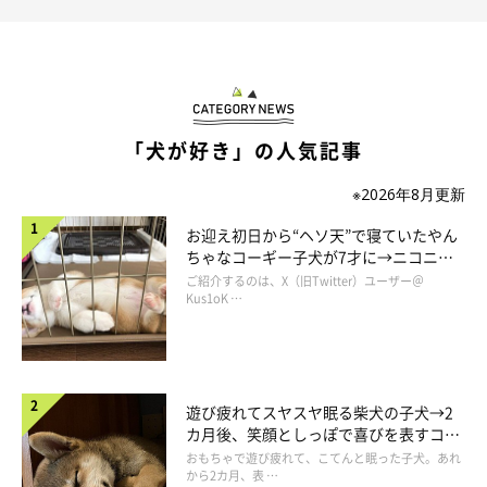
ては待ち伏せたり、ついて行ったり…なんてこともあります
（笑）」
「犬が好き」の人気記事
※2026年8月更新
お迎え初日から“ヘソ天”で寝ていたやん
ちゃなコーギー子犬が7才に→ニコニ
コ“コーギースマイル”が魅力のコに成
ご紹介するのは、X（旧Twitter）ユーザー＠
長！
Kus1oK …
遊び疲れてスヤスヤ眠る柴犬の子犬→2
カ月後、笑顔としっぽで喜びを表すコに
成長！
おもちゃで遊び疲れて、こてんと眠った子犬。あれ
から2カ月、表 …