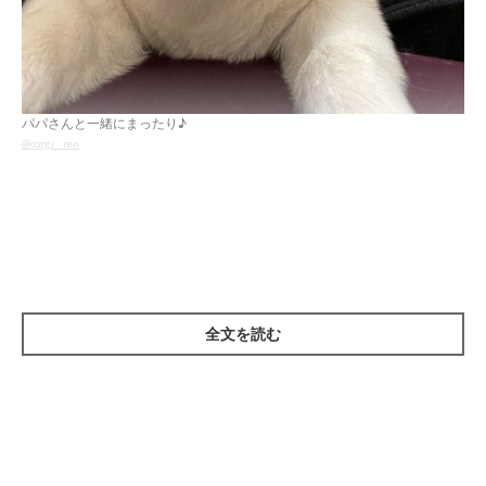
パパさんと一緒にまったり♪
@corgi__ren
紹介するのは、X（旧Twitter）ユーザー
@corgi__ren
さんが
「こ
んな時代もあったなぁー」
と投稿していたこちらの写真。そこに
は、「ヨギボー」の上で飼い主さんの旦那さんとまったりくつろ
ぐ愛犬・Renくん（撮影時、生後4カ月）の姿が写っていまし
た。
全文を読む
飼い主さんに話を聞くと、撮影当時はRenくんを家に迎えて2カ
月ほどが経過した頃で、ようやくケージから出して部屋を自由に
動き回り始めた頃だったそう。Renくんは自力で「ヨギボー」に
乗ることを覚えたといい、写真はそのときに撮影したものだそう