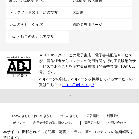
雑誌『いぬのきもち』
いぬのきもち健保
ドッグフードの正しい選び方
犬診断
いぬのきもちクイズ
購読者専用ページ
いぬ・ねこのきもちアプリ
ＡＢＪマークは、この電子書店・電子書籍配信サービス
が、著作権者からコンテンツ使用許諾を得た正規版配信サ
ービスであることを示す登録商標（登録番号 第11091003
号）です。
ABJマークの詳細、ABJマークを掲示しているサービスの一
覧はこちら→
https://aebs.or.jp/
いぬのきもち・ねこのきもち
ねこのきもち
広告掲載
利用規約
ポリシー
利用者情報の取り扱いについて
専門家一覧
お問い合わせ
本サイトに掲載されている記事・写真・イラスト等のコンテンツの無断転載を
禁じます。