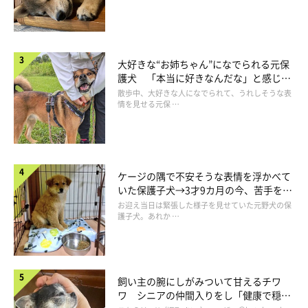
大好きな“お姉ちゃん”になでられる元保
@corgi__ren
護犬 「本当に好きなんだな」と感じる
表情にほっこり
散歩中、大好きな人になでられて、うれしそうな表
そんなRenくんは、ビビりな一面があるそう。以前は、散歩中に
情を見せる元保 …
車や自転車が通るたびに吠えていたそうですが、最近は
「車には
吠えなくなった」
といい、改善が見られているとのこと。
ケージの隅で不安そうな表情を浮かべて
飼い主さんは、Renくんの成長を嬉しく思いながら見守っている
いた保護子犬→3才9カ月の今、苦手を克
そうです。
服し頼もしいコに成長！
お迎え当日は緊張した様子を見せていた元野犬の保
護子犬。あれか …
飼い主の腕にしがみついて甘えるチワ
ワ シニアの仲間入りをし「健康で穏や