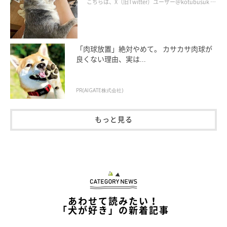
かな暮らしが続いてほしい」と願う
こちらは、X（旧Twitter）ユーザー＠kotubusuk …
「肉球放置」絶対やめて。 カサカサ肉球が
良くない理由、実は...
PR(AIGATE株式会社)
もっと見る
Renくんの可愛さに感動する日々
あわせて読みたい！
「犬が好き」の新着記事