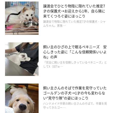
譲渡会でひとり物陰に隠れていた推定7
才の保護犬→お迎えから1年、自ら隣に
来てくつろぐ姿にほっこり
譲渡会で物陰に隠れていた推定7才の保護犬・シャ
ムちゃん。家族 …
飼い主のひざの上で眠るペキニーズ 安
心しきった姿に「こんな信頼関係いいよ
ね」の声
「完全に飼い主を信頼しきっているペキニーズ」と
してX（旧Tw …
@corgi__ren
飼い主さんのそばで作業を見守っていた
Renくんを家族に迎えて、毎日幸せを感じていると話す飼い主さ
ゴールデンの子犬→1才の今も変わらな
ん。飼い主さんにとって、Renくんはどのような存在なのでしょ
い“見守り隊”の姿にほっこり
うか。
ハンドメイド作家の飼い主さんのそばで、作業を見
守ってきたゴー …