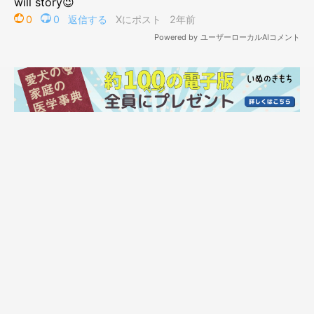
3才になる少し前に撮影したRenくん
@corgi__ren
その後も健やかに成長していったRenくんは、現在3才になりま
した。誰からも好かれるコで、“人たらし”のようなタイプでもあ
るといい、飼い主さんはこんなエピソードを話しています。
飼い主さん：
「実家の母は犬が苦手なタイプだったのですが、Renはがっちり
母の懐に入り込んでいました。私の実家は母が家族の中心だった
ので、Renは誰をおさえておくべきか、嗅ぎ分けていたのかもし
れません。恐るべき嗅覚だなと思います。
ほかにも、普段のお散歩のときは犬が苦手そうな人には無反応な
のに、『かわいー！』って言ってくれそうな若い女の人を見つけ