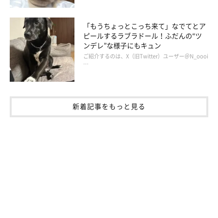
飼い主さん：
「私は小さい頃に犬に噛まれた経験があり、基本的には動物が苦
「もうちょっとこっち来て」なでてとア
手だったのですが、
Renと家族になって『こんなに可愛いものな
ピールするラブラドール！ふだんの“ツ
ンデレ”な様子にもキュン
のか』と、毎日感動
しています。
ご紹介するのは、X（旧Twitter）ユーザー＠N_oooi
…
我が家は子どもがいない夫婦なので、Renは
息子のような存在
で
す。一日でも長く一緒に元気に過ごしていけたらと思っていま
す」
新着記事をもっと見る
写真提供・取材協力／
@corgi__ren
さん／X（旧Twitter）
※この記事は投稿者さまにご了承をいただいたうえで制作してい
ます。
取材・文／雨宮カイ