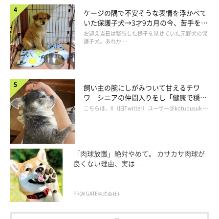
ケージの隅で不安そうな表情を浮かべて
いた保護子犬→3才9カ月の今、苦手を克
服し頼もしいコに成長！
お迎え当日は緊張した様子を見せていた元野犬の保
護子犬。あれか …
飼い主の腕にしがみついて甘えるチワ
ワ シニアの仲間入りをし「健康で穏や
かな暮らしが続いてほしい」と願う
こちらは、X（旧Twitter）ユーザー＠kotubusuk …
そうでした。マロたんはトレーナーさんが普段トレーニングに使
用しているトリーツを絶対に口にしないので、わざわざ別のもの
を用意してもらっていました。「他のわんこは喜んで食べるんだ
けどな。」と苦笑していたトレーナーさん。その節はご迷惑を…
「肉球放置」絶対やめて。 カサカサ肉球が
良くない理由、実は...
笑。
PR(AIGATE株式会社)