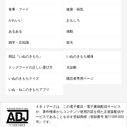
食事・フード
健康・病気
かわいい
おもしろ
あるある
感動
雑学・豆知識
柴犬
雑誌『いぬのきもち』
いぬのきもち健保
ドッグフードの正しい選び方
犬診断
いぬのきもちクイズ
購読者専用ページ
いぬ・ねこのきもちアプリ
ＡＢＪマークは、この電子書店・電子書籍配信サービス
が、著作権者からコンテンツ使用許諾を得た正規版配信サ
ービスであることを示す登録商標（登録番号 第11091003
号）です。