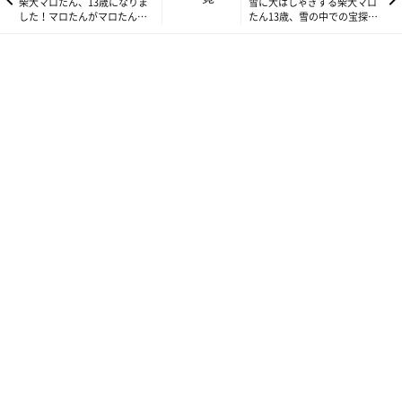
柴犬マロたん、13歳になりま
雪に大はしゃぎする柴犬マロ
した！マロたんがマロたんで
たん13歳、雪の中での宝探し
いてくれたらそれでいい
ゲームに夢中になる
プロに聞いてみよう