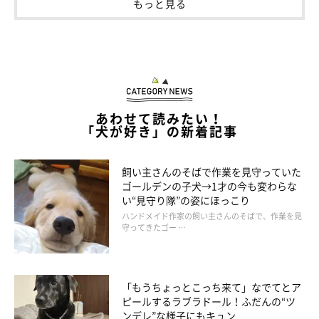
もっと見る
あわせて読みたい！
「犬が好き」の新着記事
飼い主さんのそばで作業を見守っていた
ゴールデンの子犬→1才の今も変わらな
い“見守り隊”の姿にほっこり
あの頃２
ハンドメイド作家の飼い主さんのそばで、作業を見
守ってきたゴー …
「もうちょっとこっち来て」なでてとア
ピールするラブラドール！ふだんの“ツ
ンデレ”な様子にもキュン