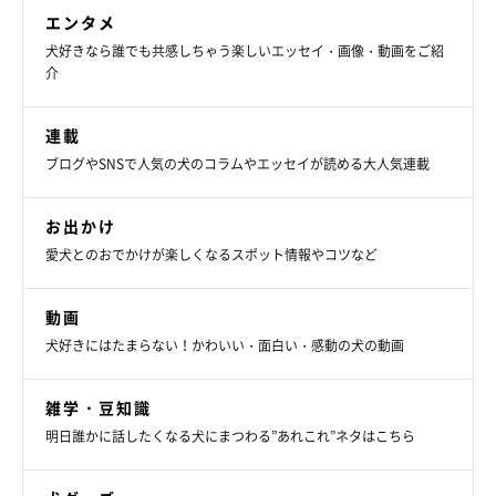
エンタメ
犬好きなら誰でも共感しちゃう楽しいエッセイ・画像・動画をご紹
介
連載
ブログやSNSで人気の犬のコラムやエッセイが読める大人気連載
お出かけ
愛犬とのおでかけが楽しくなるスポット情報やコツなど
動画
犬好きにはたまらない！かわいい・面白い・感動の犬の動画
とはいえ、嫌なものは絶対に口にしないマロたんだし、匂いを嗅
いでプイっとするんだろうなと予想していたのに、匂いをクンク
雑学・豆知識
ンしながらパクパク食べるではありませんか。その様子を見たト
明日誰かに話したくなる犬にまつわる”あれこれ”ネタはこちら
レーナーさんは「なんかすごくマロンぽい。」と笑うのでした。
プロってすごいね。