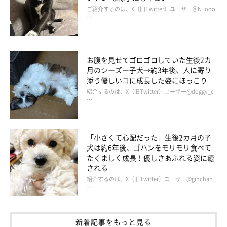
ご紹介するのは、X（旧Twitter）ユーザー＠N_oooi
…
お腹を見せてゴロゴロしていた生後2カ
月のシーズー子犬→約3年後、人に寄り
添う優しいコに成長した姿にほっこり
紹介するのは、X（旧Twitter）ユーザー@doggy_c
…
「小さくて心配だった」生後2カ月の子
そして、「フードだけじゃなくてフードボウルも飽きたのかも
犬は約6年後、ゴハンをモリモリ食べて
たくましく成長！優しさあふれる姿に癒
ね。それなら床にばらまくと食べるよ。本当は芝生とかがいいん
される
だけど、農薬の心配もあるし家のほうが安心でしょ」と教えても
紹介するのは、X（旧Twitter）ユーザー@ginchan
らいました。匂いを嗅ぎながら食べ物を探す行為は犬の本能を刺
…
激するから、だそうです。
新着記事をもっと見る