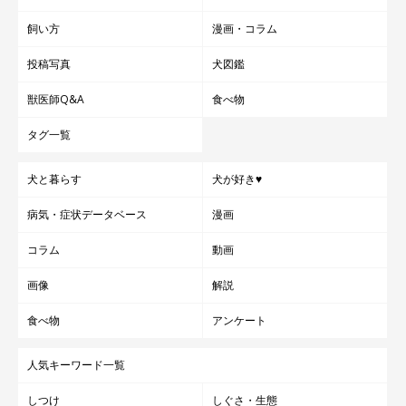
飼い方
漫画・コラム
投稿写真
犬図鑑
獣医師Q&A
食べ物
タグ一覧
犬と暮らす
犬が好き♥
病気・症状データベース
漫画
コラム
動画
画像
解説
食べ物
アンケート
人気キーワード一覧
しつけ
しぐさ・生態