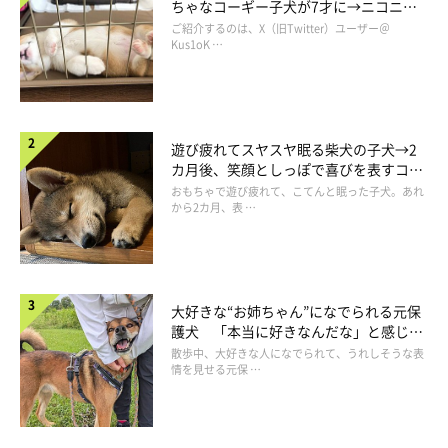
ちゃなコーギー子犬が7才に→ニコニ
コ“コーギースマイル”が魅力のコに成
ご紹介するのは、X（旧Twitter）ユーザー＠
長！
Kus1oK …
遊び疲れてスヤスヤ眠る柴犬の子犬→2
カ月後、笑顔としっぽで喜びを表すコに
成長！
おもちゃで遊び疲れて、こてんと眠った子犬。あれ
から2カ月、表 …
あの頃
大好きな“お姉ちゃん”になでられる元保
護犬 「本当に好きなんだな」と感じる
表情にほっこり
散歩中、大好きな人になでられて、うれしそうな表
情を見せる元保 …