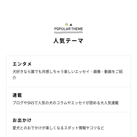
@mamechiro0926
人気テーマ
現在もスクスクと成長しているチロくん。飼い主さんはチロくん
と過ごすなかで、どのようなことを思うのでしょうか。今の気持
ちを聞きました。
エンタメ
犬好きなら誰でも共感しちゃう楽しいエッセイ・画像・動画をご紹
飼い主さん：
介
「ほんわかあたたかく、コロコロしたぬいぐるみのようなパピー
特有の可愛らしさを日々満喫していますが、
柴犬特有の“ツンデ
連載
レ”はもう始まって
います。
ブログやSNSで人気の犬のコラムやエッセイが読める大人気連載
抱っこしようと手を伸ばすとスッ…と避けられることもしばしば
お出かけ
愛犬とのおでかけが楽しくなるスポット情報やコツなど
（笑） 触らせてもらえるときは、思う存分ワッシャワッシャし
ています。