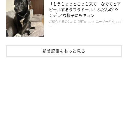
「もうちょっとこっち来て」なでてとア
チロくんの成長を見守りながら今思うことは
ピールするラブラドール！ふだんの“ツ
ンデレ”な様子にもキュン
ご紹介するのは、X（旧Twitter）ユーザー＠N_oooi
…
新着記事をもっと見る