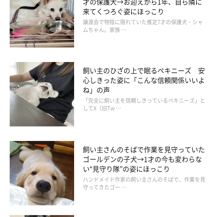
才の保護犬→お迎えから1年、自ら隣に
来てくつろぐ姿にほっこり
飼い主さんは、微笑ましく思いながらその様子を見守っているそ
譲渡会で物陰に隠れていた推定7才の保護犬・シャ
うです。
ムちゃん。家族 …
飼い主のひざの上で眠るペキニーズ 安
心しきった姿に「こんな信頼関係いいよ
ね」の声
「完全に飼い主を信頼しきっているペキニーズ」と
してX（旧Tw …
飼い主さんのそばで作業を見守っていた
ゴールデンの子犬→1才の今も変わらな
い“見守り隊”の姿にほっこり
ハンドメイド作家の飼い主さんのそばで、作業を見
守ってきたゴー …