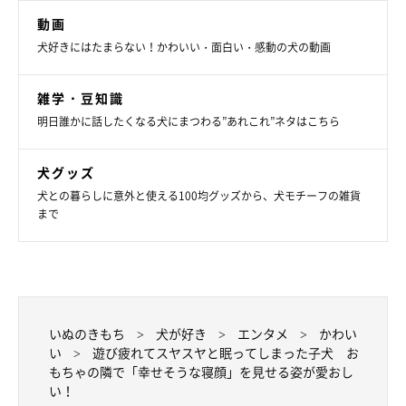
動画
犬好きにはたまらない！かわいい・面白い・感動の犬の動画
私たちは家族でキャンプによく行くので、
今年は念願の『キャン
プ with イッヌ！』
。山に川に、自然大好きアクティブ犬を目指
雑学・豆知識
したいです！」
明日誰かに話したくなる犬にまつわる”あれこれ”ネタはこちら
写真提供・取材協力／
@mamechiro0926
さん／Instagram
犬グッズ
※この記事は投稿者さまにご了承をいただいたうえで制作してい
犬との暮らしに意外と使える100均グッズから、犬モチーフの雑貨
ます。
まで
取材・文／雨宮カイ
いぬのきもち
犬が好き
エンタメ
かわい
い
遊び疲れてスヤスヤと眠ってしまった子犬 お
もちゃの隣で「幸せそうな寝顔」を見せる姿が愛おし
い！