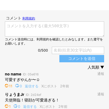
この魚のおもちゃは、電池を入れたらしっぽが動くのだそう。チロくんは魚
のおもちゃが大好きだったようで、カミカミしたり、ブンブン振り回したり
して遊んでいたのだとか。その結果、縫い目から綿が出てしまい、「今は療
養中です（笑）」とのこと。
@mamechiro0926
当時のチロくんは「オンとオフがはっきりしているコ」だったそ
うで、
オフモードになるとパタッと寝てしまった
そう。多少触っ
ても“むにゃむにゃ”と動くだけで、またすぐにぐっすりと眠って
しまうのだとか。
そんなチロくんについて、飼い主さんは
「この頃は“電池で動く
おもちゃ”のようでしたね」
と話します。