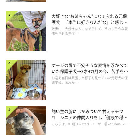
「チロは、ブリーダーさんのところでは兄妹一緒にケージにいた
ので、
『兄妹と離れてしまって寂しくはないか』
と心配していま
大好きな“お姉ちゃん”になでられる元保
した。
護犬 「本当に好きなんだな」と感じる
表情にほっこり
散歩中、大好きな人になでられて、うれしそうな表
情を見せる元保 …
お迎えした初日はクンクンと鳴いたため、一晩中家族が“かわり
ばんこ”でチロを抱っこして一緒に夜を過ごしましたが、
2日目か
ら家族の心配をよそに、チロはひとりでケージで寝ることができ
た
んです。
ケージの隅で不安そうな表情を浮かべて
いた保護子犬→3才9カ月の今、苦手を克
服し頼もしいコに成長！
お迎え当日は緊張した様子を見せていた元野犬の保
おりこうさんだなと思ったのと同時に、チロの成長を感じた瞬間
護子犬。あれか …
でした」
飼い主の腕にしがみついて甘えるチワ
ワ シニアの仲間入りをし「健康で穏や
かな暮らしが続いてほしい」と願う
こちらは、X（旧Twitter）ユーザー＠kotubusuk …