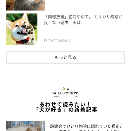
「肉球放置」絶対やめて。 カサカサ肉球が
良くない理由、実は...
PR(AIGATE株式会社)
もっと見る
@mamechiro0926
また、チロくんは少し前に散歩デビューをしたのだそう。チロく
あわせて読みたい！
んは先輩犬にも果敢に“クンクン”して寄っていったり、排水溝の
「犬が好き」の新着記事
蓋（グレーチング）を抱っこせずにジャンプで越えることができ
るようになったりと、散歩中にも成長が見られるのだとか。
譲渡会でひとり物陰に隠れていた推定7