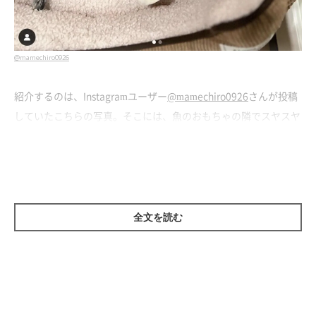
@mamechiro0926
紹介するのは、Instagramユーザー
@mamechiro0926
さんが投稿
していたこちらの写真。そこには、魚のおもちゃの隣でスヤスヤ
と眠る愛犬・チロくん（撮影時、生後3カ月）の姿が写っていま
す。
幸せそうな寝顔を見せるチロくんの姿は、なんとも可愛らしいで
すよね。微笑ましい光景の「撮影エピソード」を飼い主さんに聞
全文を読む
きました。
飼い主さん：
「遊び疲れてスヤスヤ眠っているときの写真です。お魚のおもち
ゃをそっ…と添えてみたのですが、お魚と大きさがほぼ同じで、