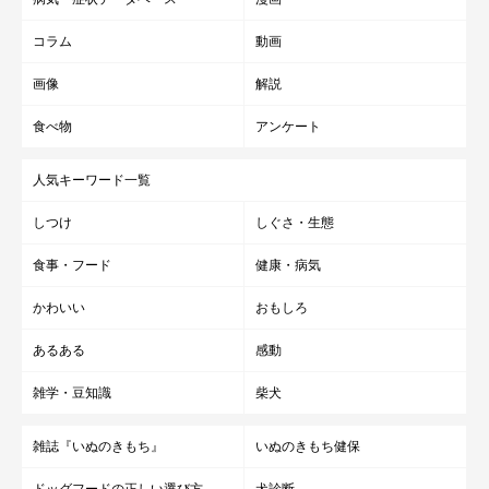
コラム
動画
画像
解説
食べ物
アンケート
人気キーワード一覧
しつけ
しぐさ・生態
食事・フード
健康・病気
かわいい
おもしろ
あるある
感動
雑学・豆知識
柴犬
雑誌『いぬのきもち』
いぬのきもち健保
ドッグフードの正しい選び方
犬診断