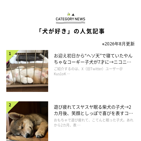
「犬が好き」の人気記事
大好きなチーズを前に「マテ」をするチロくん。
※2026年8月更新
@mamechiro0926
お迎え初日から“ヘソ天”で寝ていたやん
ちゃなコーギー子犬が7才に→ニコニ
紹介したチロくんは、食べることが大好きで人懐っこい性格だそ
コ“コーギースマイル”が魅力のコに成
ご紹介するのは、X（旧Twitter）ユーザー＠
長！
Kus1oK …
う。部屋中を自由に走り回ったりと、毎日無邪気な姿を見せてく
れるのだとか。
飼い主さん家族がチロくんを家に迎えてもうすぐ3カ月が経過す
遊び疲れてスヤスヤ眠る柴犬の子犬→2
るそうですが、この短期間でチロくんはさまざまな成長を見せて
カ月後、笑顔としっぽで喜びを表すコに
くれているといいます。
成長！
おもちゃで遊び疲れて、こてんと眠った子犬。あれ
から2カ月、表 …
飼い主さん：