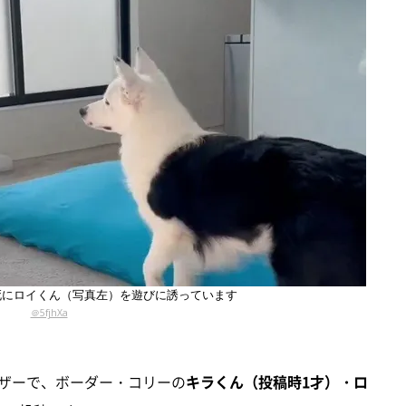
死にロイくん（写真左）を遊びに誘っています
＠5fjhXa
ユーザーで、ボーダー・コリーの
キラくん（投稿時1才）・ロ