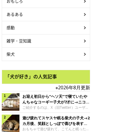
おもしろ
あるある
感動
雑学・豆知識
柴犬
「犬が好き」の人気記事
※2026年8月更新
お迎え初日から“ヘソ天”で寝ていたや
んちゃなコーギー子犬が7才に→ニコニ
コ“コーギースマイル”が魅力のコに成
ご紹介するのは、X（旧Twitter）ユーザー
＠Kus1oKg2vsgdWS2さんの愛犬でウェル
長！
遊び疲れてスヤスヤ眠る柴犬の子犬→2
シュ・コーギー・ペンブロークの神楽ちゃ
ん。今年の8月で7才になるという神楽ちゃ
カ月後、笑顔としっぽで喜びを表すコ
んですが、いったいどんな子犬時代を過ご
に成長！
おもちゃで遊び疲れて、こてんと眠った子