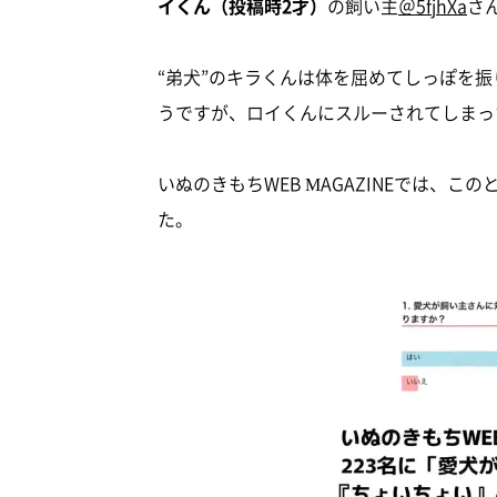
イくん（投稿時2才）
の飼い主
＠5fjhXa
さ
“弟犬”のキラくんは体を屈めてしっぽを振
うですが、ロイくんにスルーされてしまっ
いぬのきもちWEB MAGAZINEでは、
た。