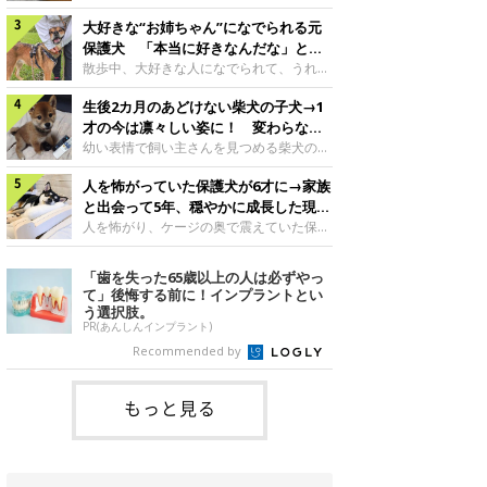
したのでしょうか。今回は、神楽ちゃんの
犬。あれから2カ月、表情や行動にさまざ
成長を飼い主さんと振り返ります！神楽ち
大好きな“お姉ちゃん”になでられる元
まな変化が見られるようになりました。遊
ゃんの成長について聞いた！お迎えから数
び疲れて眠る生後2カ月のなっちゃん遊び
保護犬 「本当に好きなんだな」と感
日後の神楽ちゃん（撮影時生後2カ月）＠
疲れた様子のなっちゃん。@Pkndg_紹介
じる表情にほっこり
散歩中、大好きな人になでられて、うれし
Kus1oKg2vsgdWS2――お迎え当初の神楽
するのは、X（旧Twitter）ユーザー
そうな表情を見せる元保護犬。甘えるよう
ちゃんの様子について教えてください。飼
@Pkndg_さんの愛犬・なっちゃん（取材
生後2カ月のあどけない柴犬の子犬→1
な姿に、見ているこちらまでほっこりしま
い主さん： 「お迎え当日から“ヘソ天”で寝
時、生後4カ月／柴犬）。こちらの写真
す。大好きな“お姉ちゃん”に甘える小次郎
才の今は凛々しい姿に！ 変わらない
るようなコでし
は、なっちゃんが生後2カ月のころに撮影
くん妹さんになでてもらい、うれしそうな
「くりくりおめめ」にもほっこり
幼い表情で飼い主さんを見つめる柴犬の子
された一枚です。この日、なっちゃんは家
表情を見せる小次郎くん（2026年6月撮
犬。1才を迎えた現在はすっかり成犬らし
族と一緒におもちゃで遊んでいました。た
影）。@mika_Jimmy紹介するのは、X（旧
人を怖がっていた保護犬が6才に→家族
くなりましたが、子犬のころから変わらな
くさん遊んで疲れたのか、その後は眠り始
Twitter）ユーザー@mika_Jimmyさんの愛
いところもあるそうです。家族に迎えたば
と出会って5年、穏やかに成長した現在
めたそうです。眠るなっちゃん。
犬・小次郎くん（撮影時5才）。こちら
かりの小さな慎之介くん生後2カ月の慎之
の姿にグッとくる
人を怖がり、ケージの奥で震えていた保護
@Pkndg_
は、飼い主さんの妹さんと一緒に散歩をし
介くん。@BLACKpurupuru紹介するの
犬。家族と出会って5年、今では笑顔を見
たときに撮影したという一枚です。この
は、X（旧Twitter）ユーザー
せ、飼い主さんの娘さんにも少しずつ心を
「歯を失った65歳以上の人は必ずやっ
日、飼い主さんは実家から自宅へ帰る途
@BLACKpurupuruさんの愛犬・慎之介く
開くようになりました。（写真左から）先
て」後悔する前に！インプラントとい
中、妹さんと公園で待ち合わせ
ん（取材時1才／柴犬）です。こちらは、
住犬・ライナちゃん、レオナちゃん。
う選択肢。
慎之介くんが生後2カ月のころ、家族に迎
@lina_and_leona紹介するのは、
PR(あんしんインプラント)
えて約2週間後に撮影された一枚。小さな
Instagramユーザー@lina_and_leonaさん
Recommended by
体とあどけない表情が印象的です。飼い主
の愛犬・レオナちゃん（取材時6才／柴犬
さんの夫に抱っこされる慎之介くん。@B
／写真右）です。穏やかで優しい表情を見
せる今の姿からは想像できませんが、レオ
もっと見る
ナちゃんには悲しい過去があるといいま
す。人が怖くてケージの中で震えていた家
に来て2日目のレオナちゃん。@