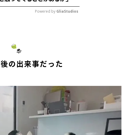
Powered by 
GliaStudios
M
u
t
e
歩後の出来事だった