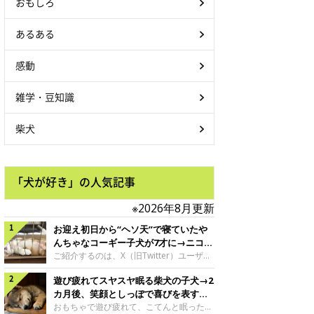
おもしろ
あるある
感動
雑学・豆知識
柴犬
「犬が好き」の人気記事
※2026年8月更新
お迎え初日から“ヘソ天”で寝ていたや
んちゃなコーギー子犬が7才に→ニコニ
コ“コーギースマイル”が魅力のコに成
ご紹介するのは、X（旧Twitter）ユーザー
＠Kus1oKg2vsgdWS2さんの愛犬でウェル
長！
遊び疲れてスヤスヤ眠る柴犬の子犬→2
シュ・コーギー・ペンブロークの神楽ちゃ
ん。今年の8月で7才になるという神楽ちゃ
カ月後、笑顔としっぽで喜びを表すコ
んですが、いったいどんな子犬時代を過ご
に成長！
おもちゃで遊び疲れて、こてんと眠った子