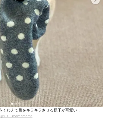
をくわえて目をキラキラさせる様子が可愛い！
@suzu_mamemame