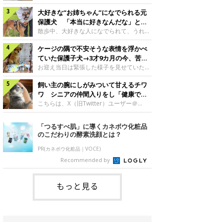
したのでしょうか。今回は、神楽ちゃんの
犬。あれから2カ月、表情や行動にさまざ
成長を飼い主さんと振り返ります！神楽ち
大好きな“お姉ちゃん”になでられる元
まな変化が見られるようになりました。遊
ゃんの成長について聞いた！お迎えから数
び疲れて眠る生後2カ月のなっちゃん遊び
保護犬 「本当に好きなんだな」と感
日後の神楽ちゃん（撮影時生後2カ月）＠
疲れた様子のなっちゃん。@Pkndg_紹介
じる表情にほっこり
散歩中、大好きな人になでられて、うれし
Kus1oKg2vsgdWS2――お迎え当初の神楽
するのは、X（旧Twitter）ユーザー
そうな表情を見せる元保護犬。甘えるよう
ちゃんの様子について教えてください。飼
@Pkndg_さんの愛犬・なっちゃん（取材
ケージの隅で不安そうな表情を浮かべ
な姿に、見ているこちらまでほっこりしま
い主さん： 「お迎え当日から“ヘソ天”で寝
時、生後4カ月／柴犬）。こちらの写真
す。大好きな“お姉ちゃん”に甘える小次郎
ていた保護子犬→3才9カ月の今、苦手
るようなコでし
は、なっちゃんが生後2カ月のころに撮影
くん妹さんになでてもらい、うれしそうな
を克服し頼もしいコに成長！
お迎え当日は緊張した様子を見せていた元
された一枚です。この日、なっちゃんは家
表情を見せる小次郎くん（2026年6月撮
野犬の保護子犬。あれから約3年半、苦手
族と一緒におもちゃで遊んでいました。た
影）。@mika_Jimmy紹介するのは、X（旧
飼い主の腕にしがみついて甘えるチワ
だったことを一つひとつ克服し、家族に寄
くさん遊んで疲れたのか、その後は眠り始
Twitter）ユーザー@mika_Jimmyさんの愛
り添う姿を見せています。お迎え当日、ケ
ワ シニアの仲間入りをし「健康で穏
めたそうです。眠るなっちゃん。
犬・小次郎くん（撮影時5才）。こちら
ージの隅で不安そうにお迎え当日のシルビ
やかな暮らしが続いてほしい」と願う
こちらは、X（旧Twitter）ユーザー＠
@Pkndg_
は、飼い主さんの妹さんと一緒に散歩をし
アちゃん。@nemonemotos今回紹介する
kotubusuke617さんが投稿した写真。写
たときに撮影したという一枚です。この
のは、X（旧Twitter）ユーザー
っているのは、愛犬でチワワのつぶしゃん
「つるすべ肌」に導くカネボウ化粧品
日、飼い主さんは実家から自宅へ帰る途
@nemonemotosさんの愛犬・シルビアち
（本名：こつぶちゃん）です。飼い主さん
のこだわりの酵素洗顔とは？
中、妹さんと公園で待ち合わせ
ゃん（撮影当時、生後推定2カ月）。飼い
の腕にしがみつくつぶしゃん（撮影時6
主さんが「#最初に撮った一枚」として投
才）＠kotubusuke617撮影当時の状況に
PR(カネボウ化粧品｜VOCE)
稿した写真には、ケージの隅で不安そうな
ついて伺うと、飼い主さんはこう教えてく
Recommended by
表情を浮かべるシルビアちゃんの姿が写っ
れました。飼い主さん： 「ある休日のこ
ていました。こちらは、保護犬だったシル
とです。私がソファに座った途端にひざの
上にのってきたので、そのままなでながら
もっと見る
テレビを見ていたのですが、微動だにしな
いので気になって見てみると、腕にしがみ
つくような形で気持ちよさそうに