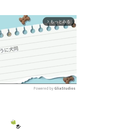
もっとみる
arrow_forward_ios
Powered by 
GliaStudios
M
u
t
e