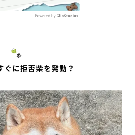
Powered by 
GliaStudios
M
u
t
e
すぐに拒否柴を発動？