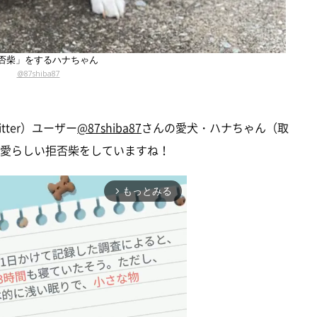
否柴」をするハナちゃん
@87shiba87
ter）ユーザー
@87shiba87
さんの愛犬・ハナちゃん（取
可愛らしい拒否柴をしていますね！
もっとみる
arrow_forward_ios