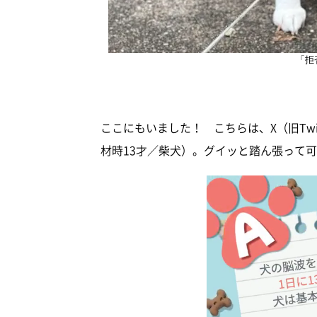
「拒
ここにもいました！ こちらは、X（旧Twit
材時13才／柴犬）。グイッと踏ん張って