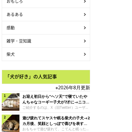
おもしろ
あるある
感動
雑学・豆知識
柴犬
「犬が好き」の人気記事
※2026年8月更新
お迎え初日から“ヘソ天”で寝ていたや
んちゃなコーギー子犬が7才に→ニコニ
コ“コーギースマイル”が魅力のコに成
ご紹介するのは、X（旧Twitter）ユーザー
＠Kus1oKg2vsgdWS2さんの愛犬でウェル
長！
遊び疲れてスヤスヤ眠る柴犬の子犬→2
シュ・コーギー・ペンブロークの神楽ちゃ
ん。今年の8月で7才になるという神楽ちゃ
カ月後、笑顔としっぽで喜びを表すコ
んですが、いったいどんな子犬時代を過ご
に成長！
おもちゃで遊び疲れて、こてんと眠った子