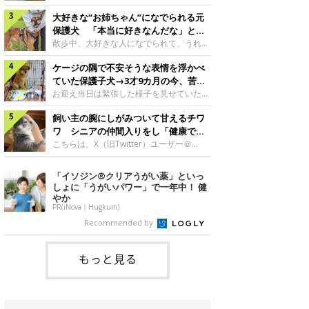
したのでしょうか。今回は、神楽ちゃんの
犬。あれから2カ月、表情や行動にさまざ
成長を飼い主さんと振り返ります！神楽ち
大好きな“お姉ちゃん”になでられる元
まな変化が見られるようになりました。遊
ゃんの成長について聞いた！お迎えから数
び疲れて眠る生後2カ月のなっちゃん遊び
保護犬 「本当に好きなんだな」と感
日後の神楽ちゃん（撮影時生後2カ月）＠
疲れた様子のなっちゃん。@Pkndg_紹介
じる表情にほっこり
散歩中、大好きな人になでられて、うれし
Kus1oKg2vsgdWS2――お迎え当初の神楽
するのは、X（旧Twitter）ユーザー
そうな表情を見せる元保護犬。甘えるよう
ちゃんの様子について教えてください。飼
@Pkndg_さんの愛犬・なっちゃん（取材
ケージの隅で不安そうな表情を浮かべ
な姿に、見ているこちらまでほっこりしま
い主さん： 「お迎え当日から“ヘソ天”で寝
時、生後4カ月／柴犬）。こちらの写真
す。大好きな“お姉ちゃん”に甘える小次郎
ていた保護子犬→3才9カ月の今、苦手
るようなコでし
は、なっちゃんが生後2カ月のころに撮影
くん妹さんになでてもらい、うれしそうな
を克服し頼もしいコに成長！
お迎え当日は緊張した様子を見せていた元
された一枚です。この日、なっちゃんは家
表情を見せる小次郎くん（2026年6月撮
野犬の保護子犬。あれから約3年半、苦手
族と一緒におもちゃで遊んでいました。た
影）。@mika_Jimmy紹介するのは、X（旧
飼い主の腕にしがみついて甘えるチワ
だったことを一つひとつ克服し、家族に寄
くさん遊んで疲れたのか、その後は眠り始
Twitter）ユーザー@mika_Jimmyさんの愛
り添う姿を見せています。お迎え当日、ケ
ワ シニアの仲間入りをし「健康で穏
めたそうです。眠るなっちゃん。
犬・小次郎くん（撮影時5才）。こちら
ージの隅で不安そうにお迎え当日のシルビ
やかな暮らしが続いてほしい」と願う
こちらは、X（旧Twitter）ユーザー＠
@Pkndg_
は、飼い主さんの妹さんと一緒に散歩をし
アちゃん。@nemonemotos今回紹介する
kotubusuke617さんが投稿した写真。写
たときに撮影したという一枚です。この
のは、X（旧Twitter）ユーザー
っているのは、愛犬でチワワのつぶしゃん
「イソジン®クリアうがい薬」といっ
日、飼い主さんは実家から自宅へ帰る途
@nemonemotosさんの愛犬・シルビアち
（本名：こつぶちゃん）です。飼い主さん
しょに「うがいパワー」で一年中！ 健
中、妹さんと公園で待ち合わせ
ゃん（撮影当時、生後推定2カ月）。飼い
の腕にしがみつくつぶしゃん（撮影時6
やか
主さんが「#最初に撮った一枚」として投
才）＠kotubusuke617撮影当時の状況に
PR(iNova｜Hugkum)
稿した写真には、ケージの隅で不安そうな
ついて伺うと、飼い主さんはこう教えてく
Recommended by
表情を浮かべるシルビアちゃんの姿が写っ
れました。飼い主さん： 「ある休日のこ
ていました。こちらは、保護犬だったシル
とです。私がソファに座った途端にひざの
上にのってきたので、そのままなでながら
もっと見る
テレビを見ていたのですが、微動だにしな
いので気になって見てみると、腕にしがみ
つくような形で気持ちよさそうに