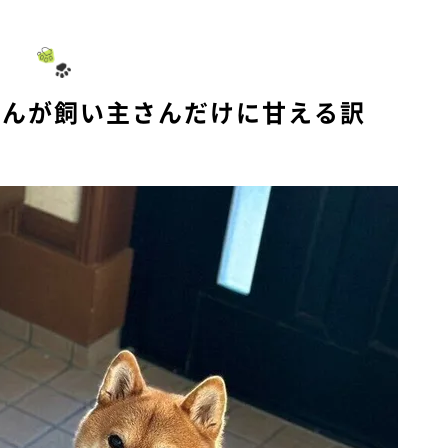
u
t
e
くんが飼い主さんだけに甘える訳