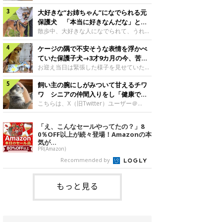
したのでしょうか。今回は、神楽ちゃんの
犬。あれから2カ月、表情や行動にさまざ
成長を飼い主さんと振り返ります！神楽ち
大好きな“お姉ちゃん”になでられる元
まな変化が見られるようになりました。遊
ゃんの成長について聞いた！お迎えから数
び疲れて眠る生後2カ月のなっちゃん遊び
保護犬 「本当に好きなんだな」と感
日後の神楽ちゃん（撮影時生後2カ月）＠
疲れた様子のなっちゃん。@Pkndg_紹介
じる表情にほっこり
散歩中、大好きな人になでられて、うれし
Kus1oKg2vsgdWS2――お迎え当初の神楽
するのは、X（旧Twitter）ユーザー
そうな表情を見せる元保護犬。甘えるよう
ちゃんの様子について教えてください。飼
@Pkndg_さんの愛犬・なっちゃん（取材
ケージの隅で不安そうな表情を浮かべ
な姿に、見ているこちらまでほっこりしま
い主さん： 「お迎え当日から“ヘソ天”で寝
時、生後4カ月／柴犬）。こちらの写真
す。大好きな“お姉ちゃん”に甘える小次郎
ていた保護子犬→3才9カ月の今、苦手
るようなコでし
は、なっちゃんが生後2カ月のころに撮影
くん妹さんになでてもらい、うれしそうな
を克服し頼もしいコに成長！
お迎え当日は緊張した様子を見せていた元
された一枚です。この日、なっちゃんは家
表情を見せる小次郎くん（2026年6月撮
野犬の保護子犬。あれから約3年半、苦手
族と一緒におもちゃで遊んでいました。た
影）。@mika_Jimmy紹介するのは、X（旧
飼い主の腕にしがみついて甘えるチワ
だったことを一つひとつ克服し、家族に寄
くさん遊んで疲れたのか、その後は眠り始
Twitter）ユーザー@mika_Jimmyさんの愛
り添う姿を見せています。お迎え当日、ケ
ワ シニアの仲間入りをし「健康で穏
めたそうです。眠るなっちゃん。
犬・小次郎くん（撮影時5才）。こちら
ージの隅で不安そうにお迎え当日のシルビ
やかな暮らしが続いてほしい」と願う
こちらは、X（旧Twitter）ユーザー＠
@Pkndg_
は、飼い主さんの妹さんと一緒に散歩をし
アちゃん。@nemonemotos今回紹介する
kotubusuke617さんが投稿した写真。写
たときに撮影したという一枚です。この
のは、X（旧Twitter）ユーザー
っているのは、愛犬でチワワのつぶしゃん
「え、こんなセールやってたの？」8
日、飼い主さんは実家から自宅へ帰る途
@nemonemotosさんの愛犬・シルビアち
（本名：こつぶちゃん）です。飼い主さん
0％OFF以上が続々登場！Amazonの本
中、妹さんと公園で待ち合わせ
ゃん（撮影当時、生後推定2カ月）。飼い
の腕にしがみつくつぶしゃん（撮影時6
気が...
主さんが「#最初に撮った一枚」として投
才）＠kotubusuke617撮影当時の状況に
PR(Amazon)
稿した写真には、ケージの隅で不安そうな
ついて伺うと、飼い主さんはこう教えてく
Recommended by
表情を浮かべるシルビアちゃんの姿が写っ
れました。飼い主さん： 「ある休日のこ
ていました。こちらは、保護犬だったシル
とです。私がソファに座った途端にひざの
上にのってきたので、そのままなでながら
もっと見る
テレビを見ていたのですが、微動だにしな
いので気になって見てみると、腕にしがみ
つくような形で気持ちよさそうに