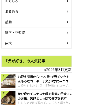
おもしろ
あるある
感動
雑学・豆知識
柴犬
「犬が好き」の人気記事
※2026年8月更新
お迎え初日から“ヘソ天”で寝ていたや
んちゃなコーギー子犬が7才に→ニコニ
コ“コーギースマイル”が魅力のコに成
ご紹介するのは、X（旧Twitter）ユーザー
＠Kus1oKg2vsgdWS2さんの愛犬でウェル
長！
遊び疲れてスヤスヤ眠る柴犬の子犬→2
シュ・コーギー・ペンブロークの神楽ちゃ
ん。今年の8月で7才になるという神楽ちゃ
カ月後、笑顔としっぽで喜びを表すコ
んですが、いったいどんな子犬時代を過ご
に成長！
おもちゃで遊び疲れて、こてんと眠った子