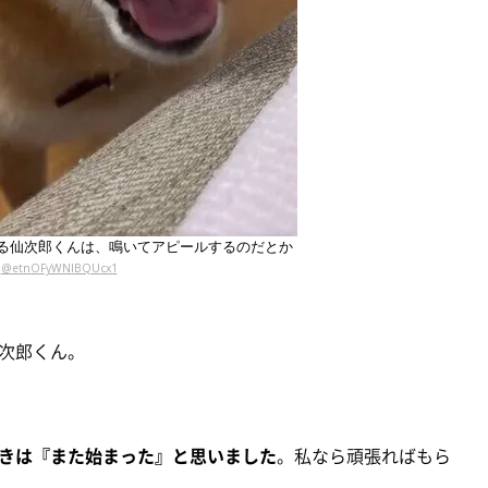
る仙次郎くんは、鳴いてアピールするのだとか
@etnOFyWNlBQUcx1
次郎くん。
きは『また始まった』と思いました
。私なら頑張ればもら