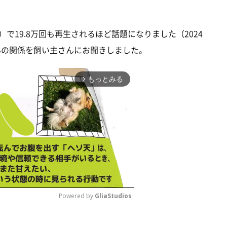
r）で19.8万回も再生されるほど話題になりました（2024
んの関係を飼い主さんにお聞きしました。
もっとみる
arrow_forward_ios
Powered by 
GliaStudios
M