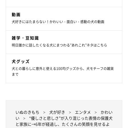
動画
犬好きにはたまらない！かわいい・面白い・感動の犬の動画
雑学・豆知識
明日誰かに話したくなる犬にまつわる”あれこれ”ネタはこちら
気持ちよさそうに眠るみくちゃん。
犬グッズ
@miku._.pome
犬との暮らしに意外と使える100均グッズから、犬モチーフの雑貨
まで
保護犬だったみくちゃんとの出会いを振り返り、飼い主さんは今
どのようなことを思うのでしょうか。あらためて、みくちゃんへ
の思いを聞きました。
いぬのきもち
犬が好き
エンタメ
かわい
飼い主さん：
い
“優しさと悲しさ”が入り混じった表情の保護犬
「みくは年を取っているはずなのに、
うちに来たころよりもずっ
と家族に→6年が経過し、たくさんの笑顔を見せるよ