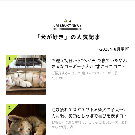
で、自己主張をすることがほとんどありませんでした。そのた
め、
みくが何に困っているのかをよく観察すること
を一番心がけ
るようにしたんです。
「犬が好き」の人気記事
すると、食器やリードから鳴る小さな金属音に怯えていることに
気づいたり。また、足の痛みだけではなく、循環器が悪いことに
※2026年8月更新
も気がつきました。ひとつずつみくの不安を取り除いていくこと
お迎え初日から“ヘソ天”で寝ていたやん
を心がけ、健康面では整体や漢方、サプリなどで対処していく
ちゃなコーギー子犬が7才に→ニコニ
と、みくはみるみる元気になって。
コ“コーギースマイル”が魅力のコに成
ご紹介するのは、X（旧Twitter）ユーザー＠
長！
Kus1oK …
今では、動物病院にお世話になるのはワクチンと健診のときだけ
になりました」
遊び疲れてスヤスヤ眠る柴犬の子犬→2
カ月後、笑顔としっぽで喜びを表すコに
成長！
おもちゃで遊び疲れて、こてんと眠った子犬。あれ
から2カ月、表 …