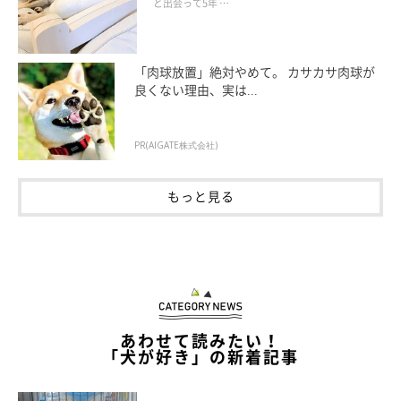
と出会って5年 …
一度だけイタズラをしたことがあるそうですが、飼い主さんはそ
「肉球放置」絶対やめて。 カサカサ肉球が
のときに
「みくが自分のやりたいことを何も気にせずにできたん
良くない理由、実は...
だ」
と嬉しく思い、思わず抱っこして褒めてあげたといいます。
PR(AIGATE株式会社)
飼い主さん：
「イタズラはその一度きりでしたが、今は
自分の気持ちを伝える
もっと見る
ことができるように
なってきました。
かまってほしいと鼻先で“ちょん”としたり、同居猫がゴハンを食
べていると後ろで並んでいたり。カフェにお出かけしたときは、
自分にも食べ物を運んでほしくて決まってお店の方に笑いかけて
いたり。おもしろ可愛い伝え方をするようになりました」
あわせて読みたい！
「犬が好き」の新着記事