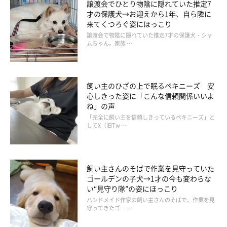
譲渡会でひとり物陰に隠れていた推定7
才の保護犬→お迎えから1年、自ら隣に
来てくつろぐ姿にほっこり
譲渡会で物陰に隠れていた推定7才の保護犬・シャ
ムちゃん。家族 …
飼い主のひざの上で眠るペキニーズ 安
心しきった姿に「こんな信頼関係いいよ
ね」の声
「完全に飼い主を信頼しきっているペキニーズ」と
してX（旧Tw …
シニア期を迎えているみくちゃんへの思い
飼い主さんのそばで作業を見守っていた
ゴールデンの子犬→1才の今も変わらな
い“見守り隊”の姿にほっこり
ハンドメイド作家の飼い主さんのそばで、作業を見
守ってきたゴー …