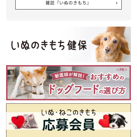
写真提供・取材協力／
@miku._.pome
さん／Instagram
雑誌『いぬのきもち』
期待して、飼い主さんにアピールしていたのだとか！ 撮影エピソ
取材・文／雨宮カイ
ードが、なんとも微笑ましいんです。
※この記事は投稿者さまに取材し、了承の上制作したものです。
2025年5月時点の情報であり、現在と異なる場合があります。