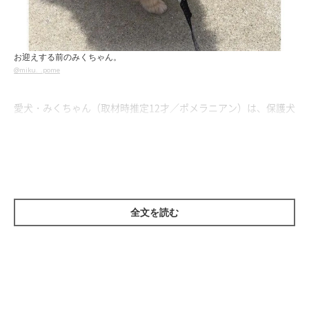
お迎えする前のみくちゃん。
@miku._.pome
愛犬・みくちゃん（取材時推定12才／ポメラニアン）は、保護犬
でした。およそ6年前に出会って家族になったみくちゃん。出会
いについて、飼い主さんは次のように話しています。
飼い主さん：
「たくさんの里親募集中のわんちゃんたちの写真を見ていて、
な
全文を読む
んとも優しく、そして悲しい表情のみくに惹かれ
たんです。
『お
迎えするなら絶対にこのコがいい！』
と思いました。
保護団体の方からは、グレード3のパテラに加えて、保護された
ときに2週間もケージから出られなかったこと、お散歩に行って