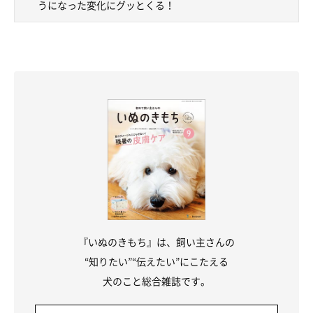
うになった変化にグッとくる！
と元気に
しています。この状態がなるべく長く続くように健康管
理を頑張りたいのはもちろんですが、一番の目標は
『一緒にいら
れる最期の日まで、みくの気持ちを一番に考えられる飼い主でい
ること』
です。
大好きな人を悲しませたくないというのはわんちゃんも猫ちゃん
も同じだと思うので、最期のときは涙を見せずに、笑顔でみくを
見送ってあげたいんです。まだ考えるのは早いって言われそうで
すが、一番難しいことだと思うので今から心に強く決めていま
す」
関連記事:
『いぬのきもち』は、飼い主さんの
「おりこうに待てたご褒美」を期待する元保護
犬 飼い主に控えめにアピールする姿が愛おし
“知りたい”“伝えたい”にこたえる
い！
うるうるとした瞳で飼い主さんのことを見つめているのは、
犬のこと総合雑誌です。
Instagramユーザー@miku._.pomeさんの愛犬・みくちゃん（撮影
時推定10才／ポメラニアン）。ときおり首をかしげながら飼い主さ
んになにかを訴えているように見えますが、一体どうしたのでしょ
うか。投稿によると、みくちゃんは「おりこうに待てたご褒美」を