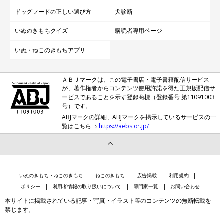
ドッグフードの正しい選び方
犬診断
いぬのきもちクイズ
購読者専用ページ
いぬ・ねこのきもちアプリ
ＡＢＪマークは、この電子書店・電子書籍配信サービス
が、著作権者からコンテンツ使用許諾を得た正規版配信サ
ービスであることを示す登録商標（登録番号 第11091003
号）です。
ABJマークの詳細、ABJマークを掲示しているサービスの一
覧はこちら→
https://aebs.or.jp/
いぬのきもち・ねこのきもち
ねこのきもち
広告掲載
利用規約
ポリシー
利用者情報の取り扱いについて
専門家一覧
お問い合わせ
本サイトに掲載されている記事・写真・イラスト等のコンテンツの無断転載を
禁じます。