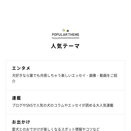
可愛い表情でおねだりするみくちゃん。
@miku._.pome
あたたかい飼い主さん家族のもとで、みくちゃんは“第2の犬
生”を歩んでいます。とても内気で怖がりな性格だけれど、明る
さと穏やかさでいつも家の中を和ませてくれるといい、
「みくの
人気テーマ
笑顔は家族の宝物になっている」
と飼い主さんは話します。
エンタメ
犬好きなら誰でも共感しちゃう楽しいエッセイ・画像・動画をご紹
介
連載
ブログやSNSで人気の犬のコラムやエッセイが読める大人気連載
お出かけ
愛犬とのおでかけが楽しくなるスポット情報やコツなど