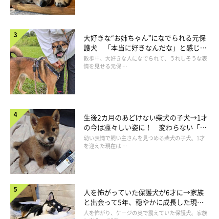
大好きな“お姉ちゃん”になでられる元保
護犬 「本当に好きなんだな」と感じる
表情にほっこり
散歩中、大好きな人になでられて、うれしそうな表
情を見せる元保 …
生後2カ月のあどけない柴犬の子犬→1才
の今は凛々しい姿に！ 変わらない「く
りくりおめめ」にもほっこり
幼い表情で飼い主さんを見つめる柴犬の子犬。1才
を迎えた現在は …
お出かけを楽しむみくちゃん。
@miku._.pome
人を怖がっていた保護犬が6才に→家族
と出会って5年、穏やかに成長した現在
飼い主さんに心を開き、やんちゃな一面も見せてくれるようにな
の姿にグッとくる
人を怖がり、ケージの奥で震えていた保護犬。家族
ったという、みくちゃん。