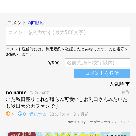
生後2カ月のころに撮影した桃亮くん。
@damondemomopee
お迎え当初は、つぶらな瞳や短い足が印象的だったという桃亮く
ん。そんな桃亮くんの現在の姿とは……。