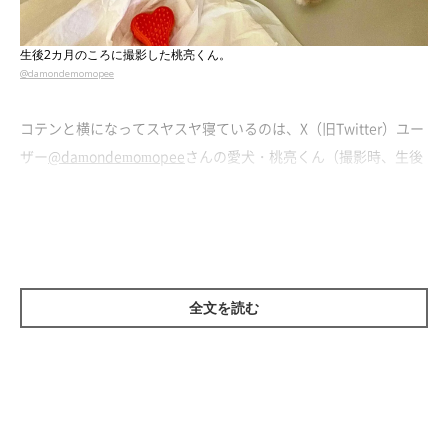
生後2カ月のころに撮影した桃亮くん。
@damondemomopee
コテンと横になってスヤスヤ寝ているのは、X（旧Twitter）ユー
ザー
@damondemomopee
さんの愛犬・桃亮くん（撮影時、生後
2カ月／秋田犬）。こちらは、桃亮くんを家族に迎えて2週間ほど
経過したころに撮影された
「お昼寝中の一枚」
だそう。
すっかり飼い主さんの家にも慣れた様子の桃亮くん。飼い主さん
は当時の様子について、こう振り返ります。
全文を読む
飼い主さん：
「お迎え時に『ほかのコたちと比べて暑がりみたい』と言われて
いたとおり、桃亮は暑がりなコでした。まだ3月初めだったの
に、部屋の中で暑そうにしていて……。