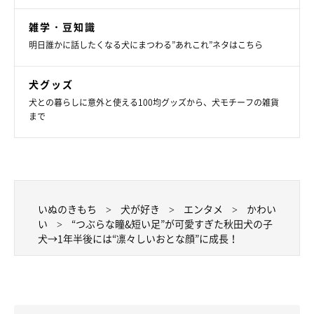
雑学・豆知識
明日誰かに話したくなる犬にまつわる”あれこれ”ネタはこちら
犬グッズ
「寝落ち寸前」な桃亮くん。
犬との暮らしに意外と使える100均グッズから、犬モチーフの雑貨
@damondemomopee
まで
飼い主さん家族のもとで、桃亮くんはスクスクと成長しました。
桃亮くんの成長を振り返り、飼い主さんはどのような思いでいる
のでしょうか。
いぬのきもち
犬が好き
エンタメ
かわい
い
“つぶらな瞳&短い足”が可愛すぎた秋田犬の子
飼い主さん：
犬→1年半後には“凛々しいおとな顔”に成長！
「桃亮は日々の暮らしを豊かにしてくれる、
かけがえのない大切
な家族
です。ふとした瞬間に桃亮のほうを見ると、こちらを見な
がらニコニコしていることがよくあって。しばらくお互いにニコ
ニコし合っているときなどに、幸せを感じます。