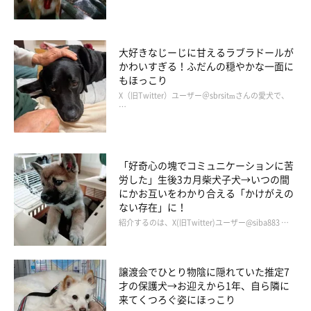
大好きなじーじに甘えるラブラドールが
かわいすぎる！ふだんの穏やかな一面に
もほっこり
X（旧Twitter）ユーザー＠sbrsitmさんの愛犬で、
…
「好奇心の塊でコミュニケーションに苦
労した」生後3カ月柴犬子犬→いつの間
にかお互いをわかり合える「かけがえの
ない存在」に！
紹介するのは、X(旧Twitter)ユーザー@siba883 …
以前なら、ゴハンのお皿を置いた瞬間に飛びついて食べ始めていた桃亮く
譲渡会でひとり物陰に隠れていた推定7
ん。今は目の前にお皿を置いてもじっとオスワリし、飼い主さんの「ヨシ」
才の保護犬→お迎えから1年、自ら隣に
を待てるようになったそう。
来てくつろぐ姿にほっこり
@damondemomopee