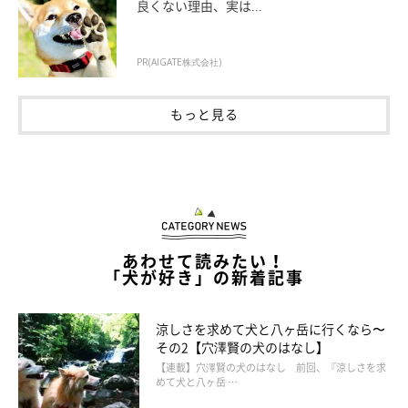
良くない理由、実は...
「子犬のころと比べると、ずいぶんとおりこうになったな」
と思
うことが増えるなど、嬉しい成長が見られるそうです。
PR(AIGATE株式会社)
飼い主さん：
もっと見る
「たとえば、以前はお散歩のハーネスを装着するときに、嫌がっ
てずっと逃げ回っていました。それが
『オスワリしてハーネスを
つけてもらい、“ヨシ！”でサークルから出る』
という訓練を続け
た結果、
できる頻度が格段に増えた
んです。
今では自分からニコニコしながらオスワリをして、ハーネスをつ
あわせて読みたい！
「犬が好き」の新着記事
けてもらうまでおとなしく待っていてくれる日もあります」
涼しさを求めて犬と八ヶ岳に行くなら〜
その2【穴澤賢の犬のはなし】
【連載】穴澤賢の犬のはなし 前回、『涼しさを求
めて犬と八ヶ岳 …