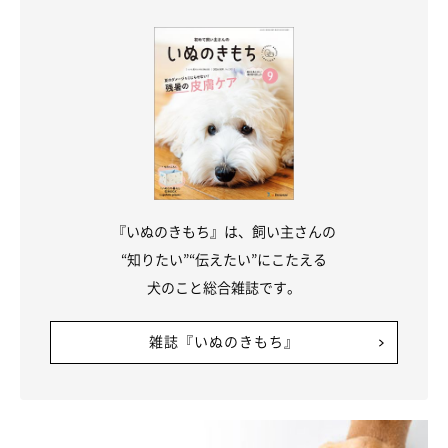
桃亮は現在1才8カ月になりましたが、まだまだ成長段階だと思い
ます。これからも桃亮が健やかで幸せな犬生を送れるように寄り
添い、少しでも長く一緒に笑顔で暮らしていけたらと思っていま
す」
関連記事:
「モフモフなぬいぐるみ」みたいだった秋田犬
『いぬのきもち』は、飼い主さんの
の子犬が2才に！ 家族として深まった信頼関係
秋田犬の桃亮くんをお迎えして2年。「毎日が手探りで試行錯誤の
“知りたい”“伝えたい”にこたえる
連続だった」子犬時代を経て、2才になった今はさまざまな成長を
見せていました。
犬のこと総合雑誌です。
写真提供・取材協力／
@damondemomopee
さん／X（旧
雑誌『いぬのきもち』
Twitter）
取材・文／雨宮カイ
※この記事は投稿者さまに取材し、了承の上制作したものです。
2025年9月時点の情報であり、現在と異なる場合があります。