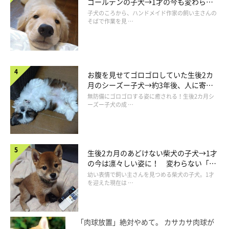
ゴールデンの子犬→1才の今も変わらな
い“見守り隊”の姿にほっこり
子犬のころから、ハンドメイド作家の飼い主さんの
そばで作業を見 …
お腹を見せてゴロゴロしていた生後2カ
月のシーズー子犬→約3年後、人に寄り
添う優しいコに成長した姿にほっこり
無防備にゴロゴロする姿に癒される！生後2カ月シ
ーズー子犬の成 …
生後2カ月のあどけない柴犬の子犬→1才
の今は凛々しい姿に！ 変わらない「く
2025年4月に撮影した桃亮くん。散歩中にときどき目が合うといい、飼い主
りくりおめめ」にもほっこり
幼い表情で飼い主さんを見つめる柴犬の子犬。1才
さんは桃亮くんが何を訴えているのかわかる瞬間があるのだそう。「そのよ
を迎えた現在は …
うなときに絆が深まっていると感じます」と飼い主さん。
@damondemomopee
「肉球放置」絶対やめて。 カサカサ肉球が
見た目が大きく変わった桃亮くんですが、行動面でも変化が。