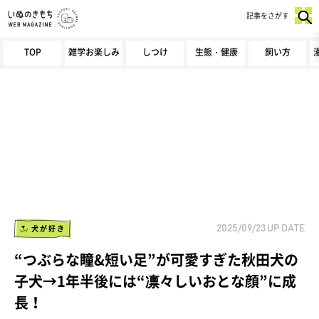
記事をさがす
TOP
雑学お楽しみ
しつけ
生態・健康
飼い方
犬が好き
2025/09/23
UP DATE
“つぶらな瞳&短い足”が可愛すぎた秋田犬の
子犬→1年半後には“凛々しいおとな顔”に成
長！