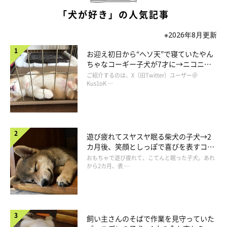
「犬が好き」の人気記事
※2026年8月更新
成長した桃亮くん。
お迎え初日から“ヘソ天”で寝ていたやん
ちゃなコーギー子犬が7才に→ニコニ
@damondemomopee
コ“コーギースマイル”が魅力のコに成
ご紹介するのは、X（旧Twitter）ユーザー＠
長！
Kus1oK …
取材時、桃亮くんは1才8カ月になりました。お迎え当時は体重が
5kg台だったけれど、今では30kg超えに。
「いつの間にか足がすらりと伸びて、目もぱっちり。富士額の模
遊び疲れてスヤスヤ眠る柴犬の子犬→2
カ月後、笑顔としっぽで喜びを表すコに
様もくっきりして、“秋田犬らしくなったなぁ”と感じます」
と、
成長！
おもちゃで遊び疲れて、こてんと眠った子犬。あれ
飼い主さんは話しています。
から2カ月、表 …
飼い主さんのそばで作業を見守っていた