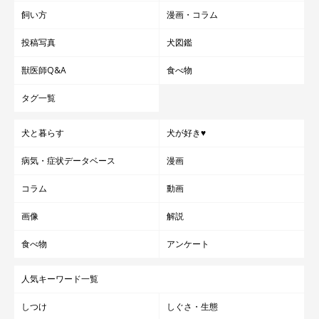
飼い方
漫画・コラム
投稿写真
犬図鑑
獣医師Q&A
食べ物
タグ一覧
犬と暮らす
犬が好き♥
病気・症状データベース
漫画
コラム
動画
画像
解説
食べ物
アンケート
人気キーワード一覧
しつけ
しぐさ・生態