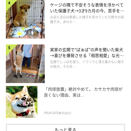
ケージの隅で不安そうな表情を浮かべて
こちらは、生後5カ月（取材時）になった白兎くん。健やかに成
いた保護子犬→3才9カ月の今、苦手を克
長中です。
服し頼もしいコに成長！
お迎え当日は緊張した様子を見せていた元野犬の保
護子犬。あれか …
お迎え当時は垂れ耳で、コロコロとした体型にモコモコの毛並み
が印象的だったそう。飼い主さんは
「このコは本当に日本スピッ
ツなのかな」
と思うほどだったといいます。
実家の玄関で“ばぁば”の声を聞いた柴犬
→喜びを爆発させる「相思相愛」な光景
にほっこり
玄関でしっぽを振り、ソワソワと落ち着かない様子
それが今では耳が立ち、体つきもシュッとした姿に。飼い主さん
の柴犬。その先 …
は、見た目の変化に驚いているそうです。
「肉球放置」絶対やめて。 カサカサ肉球が
良くない理由、実は...
PR(AIGATE株式会社)
もっと見る