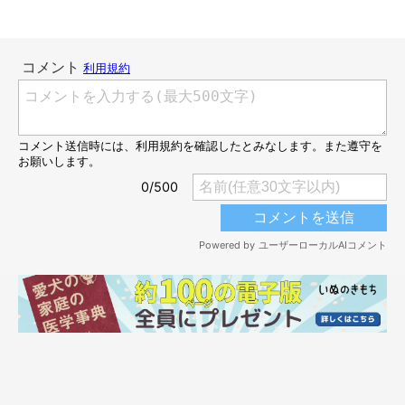
お迎えしたばかりのころの白兎くん。
@himu_0902
お迎え当時から怯える様子もなかったという白兎くん。飼い主さ
んは、当時の様子をこう話しています。
飼い主さん：
「見た目が
“白熊”
みたいで本当に可愛かったです。ケージから出
してほしくてアピールしていても、少しすると諦めてベッドで寝
ている姿は、天使のようでもありました」