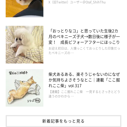
X（旧Twitter）ユーザー＠Olaf_ShihThu
もちゃで遊ぶときは、よく私の体に乗りながらソファの縁で遊ん
でいます。
「おっとりなコ」と思っていた生後2カ
私の顔周りに上がってきて、おもちゃをカミカミして遊ぶことも
月のペキニーズ子犬→数日後に様子が一
あります」
変！ 成長ビフォーアフターにほっこり
お迎え初日は、人懐っこくておっとりした印象だっ
たペキニーズの …
柴犬あるある、楽そうじゃないのになぜ
か気持ちよさそうなとこ｜連載「ここ掘
れここ柴」vol.317
【連載】ここ掘れここ柴 一見するとさっきとどう
違うのかわから …
新着記事をもっと見る