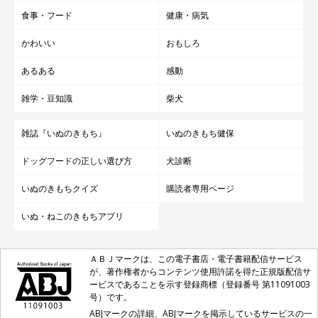
食事・フード
健康・病気
かわいい
おもしろ
あるある
感動
雑学・豆知識
柴犬
雑誌『いぬのきもち』
いぬのきもち健保
ドッグフードの正しい選び方
犬診断
いぬのきもちクイズ
購読者専用ページ
いぬ・ねこのきもちアプリ
ＡＢＪマークは、この電子書店・電子書籍配信サービス
が、著作権者からコンテンツ使用許諾を得た正規版配信サ
ービスであることを示す登録商標（登録番号 第11091003
号）です。
ABJマークの詳細、ABJマークを掲示しているサービスの一