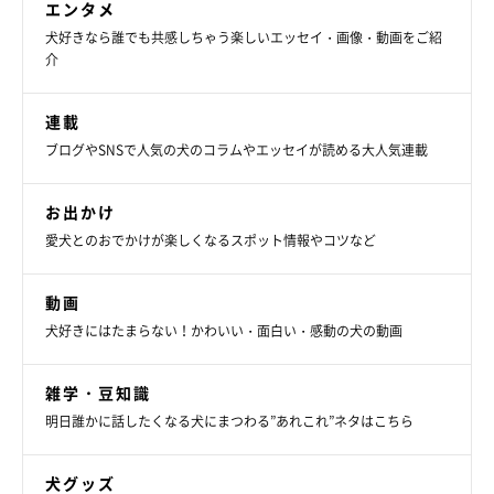
エンタメ
犬好きなら誰でも共感しちゃう楽しいエッセイ・画像・動画をご紹
介
ニコニコ顔の白兎くん。
@himu_0902
連載
ブログやSNSで人気の犬のコラムやエッセイが読める大人気連載
生後5カ月になり、さまざまな一面を見せている白兎くん。これ
からの成長について、飼い主さんはこう語っていました。
お出かけ
愛犬とのおでかけが楽しくなるスポット情報やコツなど
飼い主さん：
「成長がゆっくりなのかほかのコよりも体は小さいですが、元気
動画
は人一倍あって
『無限の体力なのか！』
ってくらいずっと遊んで
犬好きにはたまらない！かわいい・面白い・感動の犬の動画
いるし、おもしろいことをしてくれます。
雑学・豆知識
まだまだ注意しないといけない場面もありますが、とりあえず健
明日誰かに話したくなる犬にまつわる”あれこれ”ネタはこちら
康で元気なコに育ってくれることが一番。生後5カ月の白兎のこ
れからの成長が楽しみです」
犬グッズ