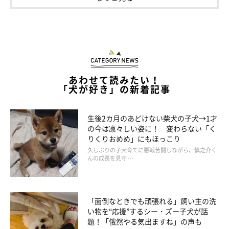
あわせて読みたい！
「犬が好き」の新着記事
生後2カ月のあどけない柴犬の子犬→1才
の今は凛々しい姿に！ 変わらない「く
ソファの縁に乗る白兎くん。
りくりおめめ」にもほっこり
@himu_0902
久しぶりの子犬育てに悪戦苦闘しながら、慎之介く
んの成長を見守 …
そんな白兎くんは、日常で独特な行動を見せて飼い主さんをほっ
こりさせているようです。
「面倒なときでも頑張れる」飼い主の洗
い物を“応援”するシー・ズー子犬が話
飼い主さん：
題！「俄然やる気出ますね」の声も
「ソファの縁に上半身を乗せてくつろぐのが好きなようです。お