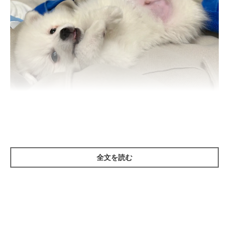
生後3カ月のころに撮影した白兎くん。
@himu_0902
紹介するのは、X（旧Twitter）ユーザー
@himu_0902
さんが投稿
していた写真。おなか丸出しの“ヘソ天”ポーズを見せているの
全文を読む
は、愛犬・白兎（はくと）くん（撮影時、生後3カ月／日本スピ
ッツ）です。
撮影当時、白兎くんを抱っこしていたところ、飼い主さんのパー
カーの紐に興味を示していたそうです。