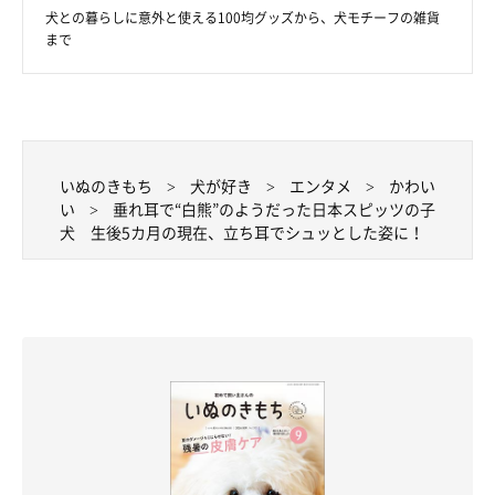
犬との暮らしに意外と使える100均グッズから、犬モチーフの雑貨
まで
写真提供・取材協力／
@himu_0902
さん／X（旧Twitter）
取材・文／雨宮カイ
※この記事は投稿者さまに取材し、了承の上制作したものです。
2026年4月時点の情報であり、現在と異なる場合があります。
いぬのきもち
犬が好き
エンタメ
かわい
い
垂れ耳で“白熊”のようだった日本スピッツの子
犬 生後5カ月の現在、立ち耳でシュッとした姿に！