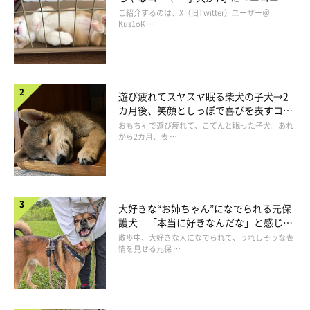
コ“コーギースマイル”が魅力のコに成
ご紹介するのは、X（旧Twitter）ユーザー＠
長！
Kus1oK …
遊び疲れてスヤスヤ眠る柴犬の子犬→2
カ月後、笑顔としっぽで喜びを表すコに
成長！
おもちゃで遊び疲れて、こてんと眠った子犬。あれ
から2カ月、表 …
大好きな“お姉ちゃん”になでられる元保
護犬 「本当に好きなんだな」と感じる
表情にほっこり
散歩中、大好きな人になでられて、うれしそうな表
情を見せる元保 …
現在の白兎くんがこちら。
@himu_0902