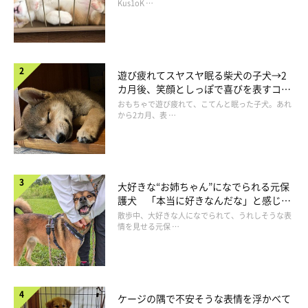
長！
Kus1oK …
遊び疲れてスヤスヤ眠る柴犬の子犬→2
カ月後、笑顔としっぽで喜びを表すコに
成長！
おもちゃで遊び疲れて、こてんと眠った子犬。あれ
から2カ月、表 …
大好きな“お姉ちゃん”になでられる元保
護犬 「本当に好きなんだな」と感じる
みんな幸せそうで、見ているだけでほっこりしてしまいますよね
表情にほっこり
散歩中、大好きな人になでられて、うれしそうな表
情を見せる元保 …
♡
参照／YouTube（パパ飼い主のベットを占領！ 黒柴犬の双子
姉妹）
ケージの隅で不安そうな表情を浮かべて