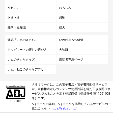
かわいい
おもしろ
あるある
感動
雑学・豆知識
柴犬
雑誌『いぬのきもち』
いぬのきもち健保
ドッグフードの正しい選び方
犬診断
いぬのきもちクイズ
購読者専用ページ
いぬ・ねこのきもちアプリ
ＡＢＪマークは、この電子書店・電子書籍配信サービス
が、著作権者からコンテンツ使用許諾を得た正規版配信サ
ービスであることを示す登録商標（登録番号 第11091003
号）です。
ABJマークの詳細、ABJマークを掲示しているサービスの一
覧はこちら→
https://aebs.or.jp/