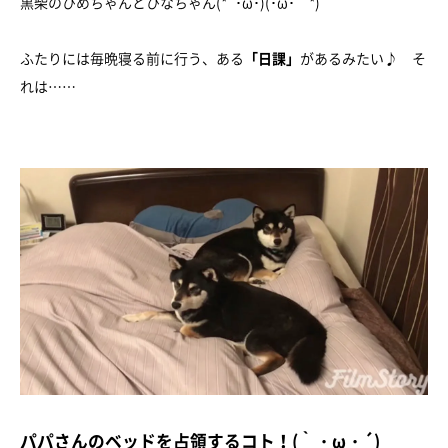
黒柴のひめちゃんとひなちゃん(*´･ω･)(･ω･｀*)
ふたりには毎晩寝る前に行う、ある
「日課」
があるみたい♪ そ
れは……
パパさんのベッドを占領するコト！(｀・ω・´)