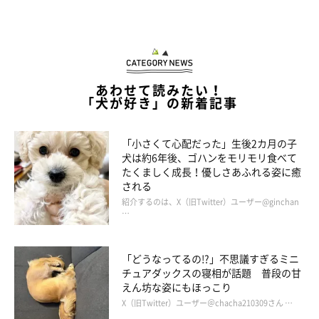
あわせて読みたい！
「犬が好き」の新着記事
「小さくて心配だった」生後2カ月の子
犬は約6年後、ゴハンをモリモリ食べて
たくましく成長！優しさあふれる姿に癒
される
紹介するのは、X（旧Twitter）ユーザー@ginchan
…
「どうなってるの!?」不思議すぎるミニ
チュアダックスの寝相が話題 普段の甘
えん坊な姿にもほっこり
X（旧Twitter）ユーザー＠chacha210309さん …