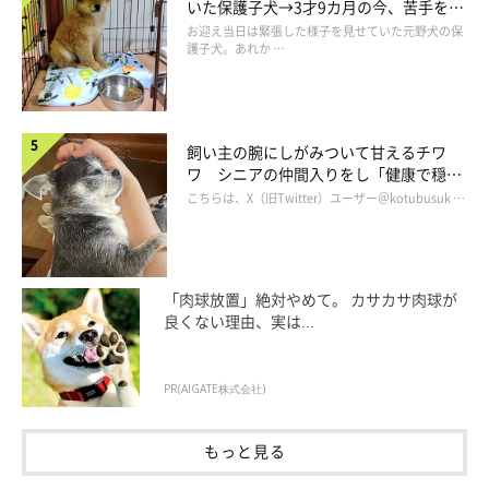
https://www.youtube.com/watch?v=sFiN4mp7-Dw
いた保護子犬→3才9カ月の今、苦手を克
服し頼もしいコに成長！
お迎え当日は緊張した様子を見せていた元野犬の保
文／雨宮カイ
護子犬。あれか …
飼い主の腕にしがみついて甘えるチワ
ワ シニアの仲間入りをし「健康で穏や
かな暮らしが続いてほしい」と願う
こちらは、X（旧Twitter）ユーザー＠kotubusuk …
「肉球放置」絶対やめて。 カサカサ肉球が
良くない理由、実は...
PR(AIGATE株式会社)
もっと見る