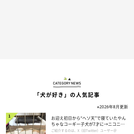
でいるのかな？♡
「犬が好き」の人気記事
※2026年8月更新
ひめちゃんとひなちゃん、そしてパパさんにとっても至福の時間
お迎え初日から“ヘソ天”で寝ていたやん
のようでした（＾ｕ＾）
ちゃなコーギー子犬が7才に→ニコニ
コ“コーギースマイル”が魅力のコに成
ご紹介するのは、X（旧Twitter）ユーザー＠