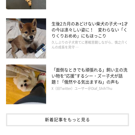
生後2カ月のあどけない柴犬の子犬→1才
の今は凛々しい姿に！ 変わらない「く
りくりおめめ」にもほっこり
久しぶりの子犬育てに悪戦苦闘しながら、慎之介く
んの成長を見守 …
「面倒なときでも頑張れる」飼い主の洗
い物を“応援”するシー・ズー子犬が話
題！「俄然やる気出ますね」の声も
X（旧Twitter）ユーザー＠Olaf_ShihThu
新着記事をもっと見る