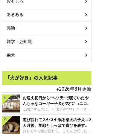
おもしろ
あるある
感動
雑学・豆知識
柴犬
「犬が好き」の人気記事
※2026年8月更新
お迎え初日から“ヘソ天”で寝ていたや
んちゃなコーギー子犬が7才に→ニコニ
コ“コーギースマイル”が魅力のコに成
ご紹介するのは、X（旧Twitter）ユーザー
＠Kus1oKg2vsgdWS2さんの愛犬でウェル
長！
遊び疲れてスヤスヤ眠る柴犬の子犬→2
シュ・コーギー・ペンブロークの神楽ちゃ
ん。今年の8月で7才になるという神楽ちゃ
カ月後、笑顔としっぽで喜びを表すコ
んですが、いったいどんな子犬時代を過ご
に成長！
おもちゃで遊び疲れて、こてんと眠った子