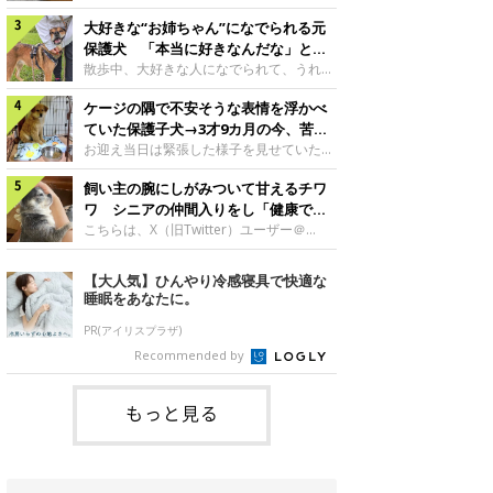
したのでしょうか。今回は、神楽ちゃんの
犬。あれから2カ月、表情や行動にさまざ
成長を飼い主さんと振り返ります！神楽ち
大好きな“お姉ちゃん”になでられる元
まな変化が見られるようになりました。遊
ゃんの成長について聞いた！お迎えから数
び疲れて眠る生後2カ月のなっちゃん遊び
保護犬 「本当に好きなんだな」と感
日後の神楽ちゃん（撮影時生後2カ月）＠
疲れた様子のなっちゃん。@Pkndg_紹介
じる表情にほっこり
散歩中、大好きな人になでられて、うれし
Kus1oKg2vsgdWS2――お迎え当初の神楽
するのは、X（旧Twitter）ユーザー
そうな表情を見せる元保護犬。甘えるよう
ちゃんの様子について教えてください。飼
@Pkndg_さんの愛犬・なっちゃん（取材
ケージの隅で不安そうな表情を浮かべ
な姿に、見ているこちらまでほっこりしま
い主さん： 「お迎え当日から“ヘソ天”で寝
時、生後4カ月／柴犬）。こちらの写真
す。大好きな“お姉ちゃん”に甘える小次郎
ていた保護子犬→3才9カ月の今、苦手
るようなコでし
は、なっちゃんが生後2カ月のころに撮影
くん妹さんになでてもらい、うれしそうな
を克服し頼もしいコに成長！
お迎え当日は緊張した様子を見せていた元
された一枚です。この日、なっちゃんは家
表情を見せる小次郎くん（2026年6月撮
野犬の保護子犬。あれから約3年半、苦手
族と一緒におもちゃで遊んでいました。た
影）。@mika_Jimmy紹介するのは、X（旧
飼い主の腕にしがみついて甘えるチワ
だったことを一つひとつ克服し、家族に寄
くさん遊んで疲れたのか、その後は眠り始
Twitter）ユーザー@mika_Jimmyさんの愛
り添う姿を見せています。お迎え当日、ケ
ワ シニアの仲間入りをし「健康で穏
めたそうです。眠るなっちゃん。
犬・小次郎くん（撮影時5才）。こちら
ージの隅で不安そうにお迎え当日のシルビ
やかな暮らしが続いてほしい」と願う
こちらは、X（旧Twitter）ユーザー＠
@Pkndg_
は、飼い主さんの妹さんと一緒に散歩をし
アちゃん。@nemonemotos今回紹介する
kotubusuke617さんが投稿した写真。写
たときに撮影したという一枚です。この
のは、X（旧Twitter）ユーザー
っているのは、愛犬でチワワのつぶしゃん
【大人気】ひんやり冷感寝具で快適な
日、飼い主さんは実家から自宅へ帰る途
@nemonemotosさんの愛犬・シルビアち
（本名：こつぶちゃん）です。飼い主さん
睡眠をあなたに。
中、妹さんと公園で待ち合わせ
ゃん（撮影当時、生後推定2カ月）。飼い
の腕にしがみつくつぶしゃん（撮影時6
主さんが「#最初に撮った一枚」として投
才）＠kotubusuke617撮影当時の状況に
PR(アイリスプラザ)
稿した写真には、ケージの隅で不安そうな
ついて伺うと、飼い主さんはこう教えてく
Recommended by
表情を浮かべるシルビアちゃんの姿が写っ
れました。飼い主さん： 「ある休日のこ
ていました。こちらは、保護犬だったシル
とです。私がソファに座った途端にひざの
上にのってきたので、そのままなでながら
もっと見る
テレビを見ていたのですが、微動だにしな
いので気になって見てみると、腕にしがみ
つくような形で気持ちよさそうに