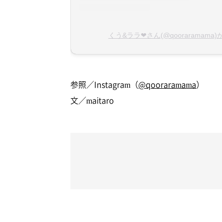
くう&ララ❤︎さん(@qooraramam
参照／Instagram（
@qooraramama
）
文／maitaro