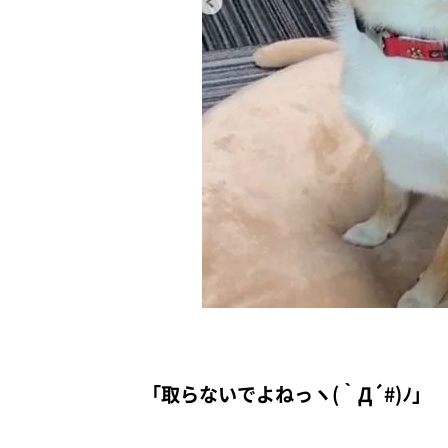
「取らないでよねっヽ(｀Д´#)ﾉ」