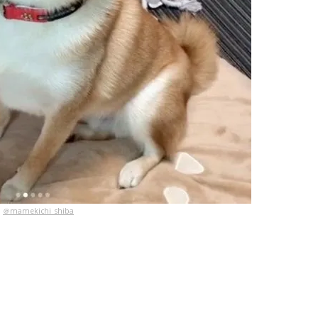
＠mamekichi_shiba