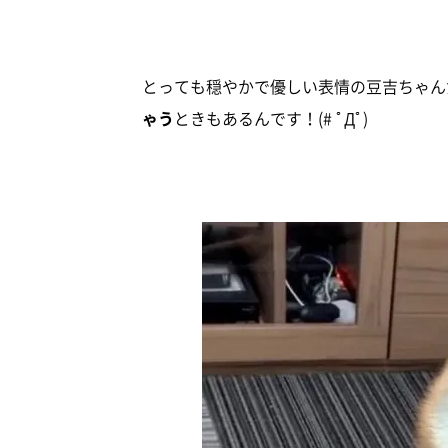
とっても穏やかで優しい表情の豆吉ちゃん
ゃう
ときもあるんです！(# ﾟДﾟ)