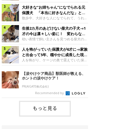
したのでしょうか。今回は、神楽ちゃんの
犬。あれから2カ月、表情や行動にさまざ
成長を飼い主さんと振り返ります！神楽ち
大好きな“お姉ちゃん”になでられる元
まな変化が見られるようになりました。遊
ゃんの成長について聞いた！お迎えから数
び疲れて眠る生後2カ月のなっちゃん遊び
保護犬 「本当に好きなんだな」と感
日後の神楽ちゃん（撮影時生後2カ月）＠
疲れた様子のなっちゃん。@Pkndg_紹介
じる表情にほっこり
散歩中、大好きな人になでられて、うれし
Kus1oKg2vsgdWS2――お迎え当初の神楽
するのは、X（旧Twitter）ユーザー
そうな表情を見せる元保護犬。甘えるよう
ちゃんの様子について教えてください。飼
@Pkndg_さんの愛犬・なっちゃん（取材
生後2カ月のあどけない柴犬の子犬→1
な姿に、見ているこちらまでほっこりしま
い主さん： 「お迎え当日から“ヘソ天”で寝
時、生後4カ月／柴犬）。こちらの写真
す。大好きな“お姉ちゃん”に甘える小次郎
才の今は凛々しい姿に！ 変わらない
るようなコでし
は、なっちゃんが生後2カ月のころに撮影
くん妹さんになでてもらい、うれしそうな
「くりくりおめめ」にもほっこり
幼い表情で飼い主さんを見つめる柴犬の子
された一枚です。この日、なっちゃんは家
表情を見せる小次郎くん（2026年6月撮
犬。1才を迎えた現在はすっかり成犬らし
族と一緒におもちゃで遊んでいました。た
影）。@mika_Jimmy紹介するのは、X（旧
人を怖がっていた保護犬が6才に→家族
くなりましたが、子犬のころから変わらな
くさん遊んで疲れたのか、その後は眠り始
Twitter）ユーザー@mika_Jimmyさんの愛
いところもあるそうです。家族に迎えたば
と出会って5年、穏やかに成長した現在
めたそうです。眠るなっちゃん。
犬・小次郎くん（撮影時5才）。こちら
かりの小さな慎之介くん生後2カ月の慎之
の姿にグッとくる
人を怖がり、ケージの奥で震えていた保護
@Pkndg_
は、飼い主さんの妹さんと一緒に散歩をし
介くん。@BLACKpurupuru紹介するの
犬。家族と出会って5年、今では笑顔を見
たときに撮影したという一枚です。この
は、X（旧Twitter）ユーザー
せ、飼い主さんの娘さんにも少しずつ心を
【涙やけケア商品】獣医師が教える、
日、飼い主さんは実家から自宅へ帰る途
@BLACKpurupuruさんの愛犬・慎之介く
開くようになりました。（写真左から）先
ホントの涙やけケア！
中、妹さんと公園で待ち合わせ
ん（取材時1才／柴犬）です。こちらは、
住犬・ライナちゃん、レオナちゃん。
慎之介くんが生後2カ月のころ、家族に迎
@lina_and_leona紹介するのは、
PR(AIGATE株式会社)
えて約2週間後に撮影された一枚。小さな
Instagramユーザー@lina_and_leonaさん
Recommended by
体とあどけない表情が印象的です。飼い主
の愛犬・レオナちゃん（取材時6才／柴犬
さんの夫に抱っこされる慎之介くん。@B
／写真右）です。穏やかで優しい表情を見
せる今の姿からは想像できませんが、レオ
もっと見る
ナちゃんには悲しい過去があるといいま
す。人が怖くてケージの中で震えていた家
に来て2日目のレオナちゃん。@