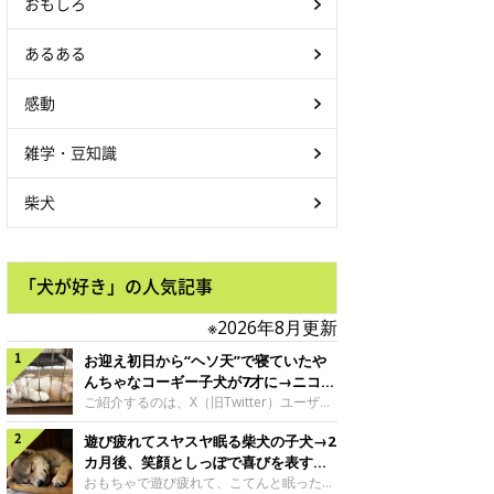
おもしろ
あるある
感動
雑学・豆知識
柴犬
「犬が好き」の人気記事
※2026年8月更新
お迎え初日から“ヘソ天”で寝ていたや
んちゃなコーギー子犬が7才に→ニコニ
コ“コーギースマイル”が魅力のコに成
ご紹介するのは、X（旧Twitter）ユーザー
＠Kus1oKg2vsgdWS2さんの愛犬でウェル
長！
遊び疲れてスヤスヤ眠る柴犬の子犬→2
シュ・コーギー・ペンブロークの神楽ちゃ
ん。今年の8月で7才になるという神楽ちゃ
カ月後、笑顔としっぽで喜びを表すコ
んですが、いったいどんな子犬時代を過ご
に成長！
おもちゃで遊び疲れて、こてんと眠った子