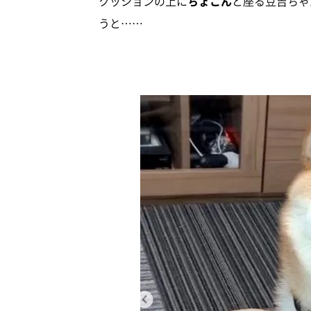
クッションの上に
ちょこん
と座る豆吉ちゃ
うと……