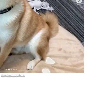
＠mamekichi_shiba