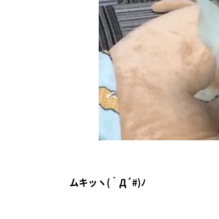
ムキッヽ(｀Д´#)ﾉ