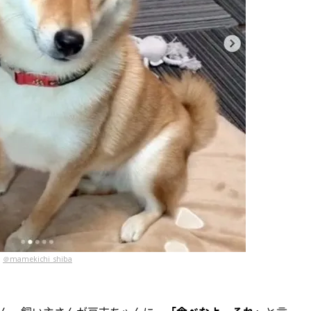
＠mamekichi_shiba